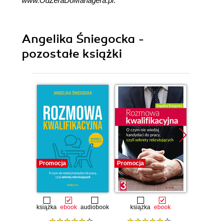
www.OdZeraDoManagera.pl
.
Angelika Śniegocka -
pozostałe książki
Promocja
Promocja
książka
ebook
audiobook
książka
ebook
książka
e