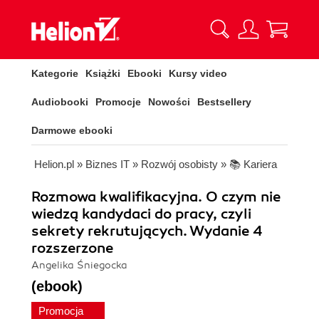
Kategorie
Książki
Ebooki
Kursy video
Audiobooki
Promocje
Nowości
Bestsellery
Darmowe ebooki
Helion.pl
»
Biznes IT
»
Rozwój osobisty
»
📚 Kariera
Rozmowa kwalifikacyjna. O czym nie
wiedzą kandydaci do pracy, czyli
sekrety rekrutujących. Wydanie 4
rozszerzone
Angelika Śniegocka
(ebook)
Promocja