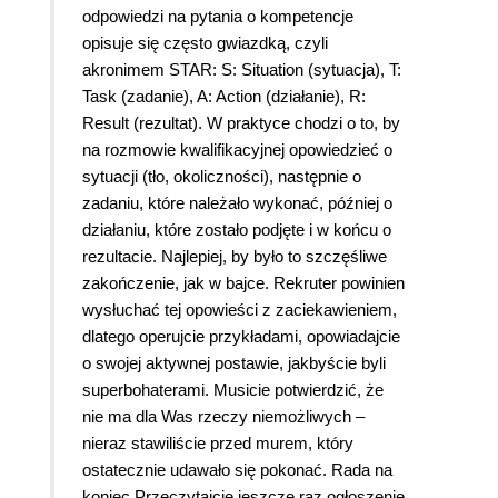
odpowiedzi na pytania o kompetencje
opisuje się często gwiazdką, czyli
akronimem STAR: S: Situation (sytuacja), T:
Task (zadanie), A: Action (działanie), R:
Result (rezultat). W praktyce chodzi o to, by
na rozmowie kwalifikacyjnej opowiedzieć o
sytuacji (tło, okoliczności), następnie o
zadaniu, które należało wykonać, później o
działaniu, które zostało podjęte i w końcu o
rezultacie. Najlepiej, by było to szczęśliwe
zakończenie, jak w bajce. Rekruter powinien
wysłuchać tej opowieści z zaciekawieniem,
dlatego operujcie przykładami, opowiadajcie
o swojej aktywnej postawie, jakbyście byli
superbohaterami. Musicie potwierdzić, że
nie ma dla Was rzeczy niemożliwych –
nieraz stawiliście przed murem, który
ostatecznie udawało się pokonać. Rada na
koniec Przeczytajcie jeszcze raz ogłoszenie