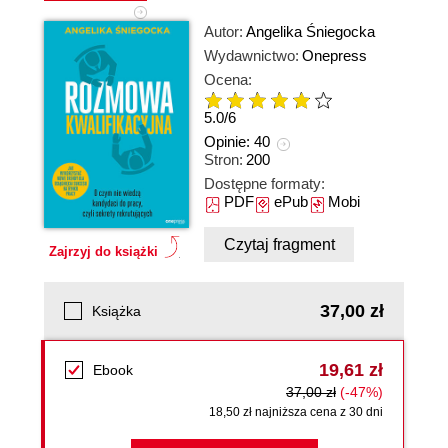
Autor:
Angelika Śniegocka
Wydawnictwo:
Onepress
Ocena:
5.0
/
6
Opinie:
40
Stron:
200
Dostępne formaty:
PDF
ePub
Mobi
Czytaj fragment
Zajrzyj do książki
37,00 zł
Książka
19,61 zł
Ebook
37,00 zł
(-47%)
18,50 zł najniższa cena z 30 dni