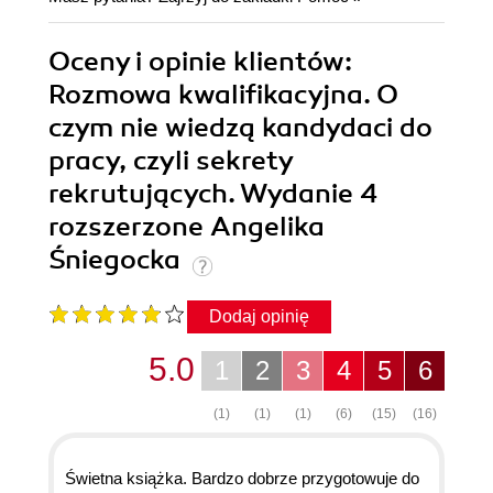
Oceny i opinie klientów:
Rozmowa kwalifikacyjna. O
czym nie wiedzą kandydaci do
pracy, czyli sekrety
rekrutujących. Wydanie 4
rozszerzone Angelika
Śniegocka
Dodaj opinię
5.0
1
2
3
4
5
6
(1)
(1)
(1)
(6)
(15)
(16)
Świetna książka. Bardzo dobrze przygotowuje do