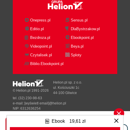
odpowiesz (85)
15. Odpowiadaj na pytanie po chwili namysłu (86)
16. Bądź konsekwentny w swoich wypowiedziach
Onepress.pl
Sensus.pl
(86)
Editio.pl
DlaBystrzakow.pl
17. Przedstaw szczegółowy opis sytuacji (87)
Bezdroza.pl
Ebookpoint.pl
18. Mów prostym językiem (88)
19. Dostosuj tempo mówienia do rekrutującego
Videopoint.pl
Beya.pl
(89)
Czytalisek.pl
Sploty
20. Myśl kategoriami pracodawcy (90)
Biblio.Ebookpoint.pl
21. Bądź skoncentrowany do końca rozmowy (91)
22. Nie okazuj zdenerwowania (91)
23. Nie zapomnij zapisać, z kim masz rozmowę
Helion.pl sp. z o.o.
(92)
ul. Kościuszki 1c
© Helion.pl 1991-2026
44-100 Gliwice
24. Nie przychodź na rozmowę z koleżanką (93)
tel. (32) 230-98-63
25. Nie przesadzaj z biżuterią, makijażem,
e-mail:
[wyświetl email]@helion.pl
perfumami (93)
NIP: 6312636254
Regon: 241989027
26. Nie roztaczaj wokół siebie woni papierosów
Ebook
19,61 zł
(93)
Designed with ♥ by
Tonik.pl
27. Nie żuj gumy (94)