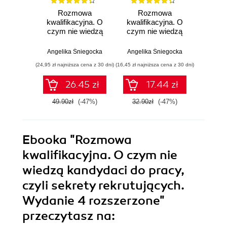
Rozmowa
Rozmowa
R
kwalifikacyjna. O
kwalifikacyjna. O
kwalif
czym nie wiedzą
czym nie wiedzą
czym 
kandydaci do
kandydaci do
kan
pracy, czyli sekrety
pracy, czyli sekrety
pracy, 
Angelika Śniegocka
Angelika Śniegocka
Angeli
rekrutujących.
rekrutujących.
rekr
(24,95 zł najniższa cena z 30 dni)
(16,45 zł najniższa cena z 30 dni)
Wydanie 5
Wydanie III
Wy
roz
26.45 zł
17.44 zł
49.90zł
(-47%)
32.90zł
(-47%)
Ebooka
"Rozmowa
kwalifikacyjna. O czym nie
wiedzą kandydaci do pracy,
czyli sekrety rekrutujących.
Wydanie 4 rozszerzone"
przeczytasz na: