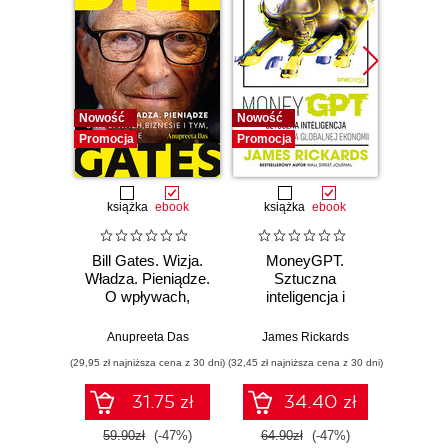
Nowość
Nowość
Promocj
Promocja
Promocja
książka
ebook
książka
ebook
książka
e
Bill Gates. Wizja.
MoneyGPT.
12 
Władza. Pieniądze.
Sztuczna
O wpływach,
inteligencja i
DOSK
biznesie i tym, co
zagrożenie dla
Jak 
niejawne
globalnej ekonomii
sobą,
Anupreeta Das
James Rickards
Toma
zes
(29,95 zł najniższa cena z 30 dni)
(32,45 zł najniższa cena z 30 dni)
(29,95 zł naj
c
hiper
31.75 zł
34.40 zł
59.90zł
(-47%)
64.90zł
(-47%)
59.9