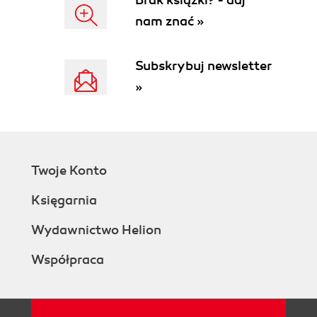
odnoszącego sukcesy (75)
nam znać »
1. Ubierz się profesjonalnie (75)
2. Bądź 10 minut przed czasem (77)
Subskrybuj newsletter
3. Emanuj entuzjazmem (78)
»
4. Bądź miły dla każdej osoby spotkanej w firmie
(80)
5. Przynieś na rozmowę swoje CV (81)
6. Miej przy sobie zestaw do notowania (82)
7. Poczekaj na zaproszenie, aby usiąść (82)
Twoje Konto
8. Przyjmij propozycję gorącego czy zimnego
napoju (82)
Księgarnia
9. Panuj nad mową ciała (83)
10. Nawiąż dobry kontakt z rekrutującym (84)
Wydawnictwo Helion
11. Bądź przygotowany na trudne pytania (84)
Współpraca
12. Czytaj między wierszami (85)
13. Proś o powtórzenie pytania, jeśli go nie
rozumiesz (85)
14. Wysłuchaj pytania do końca, zanim na nie