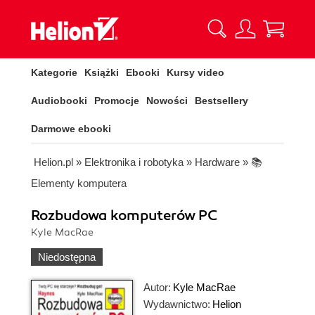
Kategorie
Książki
Ebooki
Kursy video
Audiobooki
Promocje
Nowości
Bestsellery
Darmowe ebooki
Helion.pl
»
Elektronika i robotyka
»
Hardware
»
📚
Elementy komputera
Rozbudowa komputerów PC
Kyle MacRae
Niedostępna
Autor:
Kyle MacRae
Wydawnictwo:
Helion