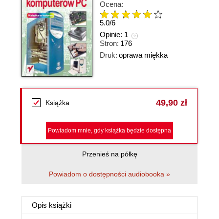
Ocena:
5.0
/
6
Opinie:
1
Stron:
176
Druk:
oprawa miękka
49,90 zł
Książka
Powiadom mnie, gdy książka będzie dostępna
Przenieś na półkę
Powiadom o dostępności audiobooka »
Opis
książki