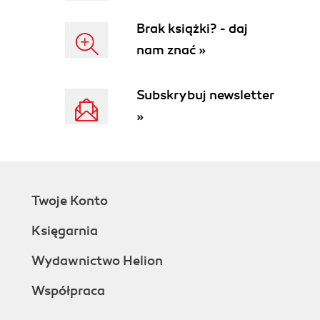
Dalsza rozbudowa sieci (119)
Brak książki? - daj
Rozdział 7. Konserwacja pecetów (121)
nam znać »
Programy narzędziowe systemu Windows (122)
Inne programy narzędziowe (128)
Wirusy - przypadek szczególny (130)
Subskrybuj newsletter
Środki ostrożności (132)
»
Czyszczenie komputera (136)
Rozdział 8. Rozwiązywanie problemów (141)
Ogólne metody postępowania (142)
Rozwiązywanie konkretnych problemów (144)
Windows XP lekiem na całe zło? (148)
Twoje Konto
Dodatki (151)
Księgarnia
Dodatek A Ograniczenia rozbudowy (152)
Dodatek B BIOS i CMOS (153)
Wydawnictwo Helion
Dodatek C Partycjonowanie dysku twardego (155)
Współpraca
Dodatek D Wtyczki i gniazda (158)
Dodatek E Składanie własnego peceta (159)