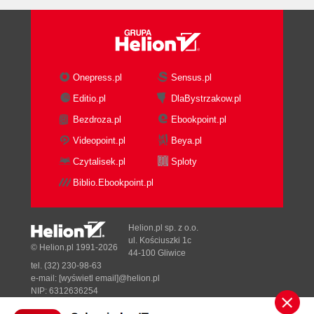
Dodatek F Słowniczek (165)
Skorowidz (171)
Onepress.pl
Sensus.pl
Editio.pl
DlaBystrzakow.pl
Bezdroza.pl
Ebookpoint.pl
Videopoint.pl
Beya.pl
Czytalisek.pl
Sploty
Biblio.Ebookpoint.pl
Helion.pl sp. z o.o.
ul. Kościuszki 1c
© Helion.pl 1991-2026
44-100 Gliwice
tel. (32) 230-98-63
e-mail:
[wyświetl email]@helion.pl
NIP: 6312636254
Regon: 241989027