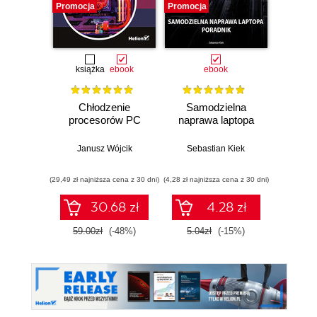
Promocja
Promocja
Promocj
książka
ebook
ebook
Chłodzenie
Samodzielna
Diag
procesorów PC
naprawa laptopa
nap
główny
Janusz Wójcik
Sebastian Kiek
Seba
(29,49 zł najniższa cena z 30 dni)
(4,28 zł najniższa cena z 30 dni)
(25,32 zł naj
30.68 zł
4.28 zł
59.00zł
(-48%)
5.04zł
(-15%)
29.7