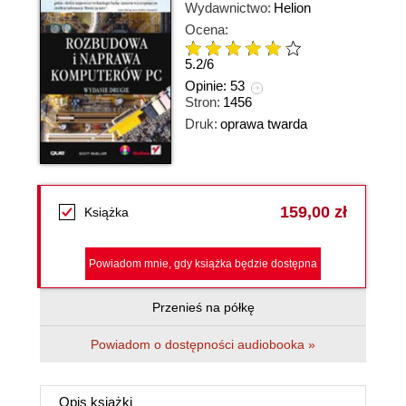
Wydawnictwo:
Helion
Ocena:
5.2
/
6
Opinie:
53
Stron:
1456
Druk:
oprawa twarda
159,00 zł
Książka
Powiadom mnie, gdy książka będzie dostępna
Przenieś na półkę
Powiadom o dostępności audiobooka »
Opis
książki