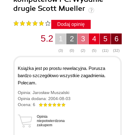
drugie Scott Mueller
Dodaj opinię
5.2
1
2
3
4
5
6
(3)
(0)
(2)
(5)
(11)
(32)
Książka jest po prostu rewelacyjna. Porusza
bardzo szczegółowo wszystkie zagadnienia.
Polecam.
Opinia: Jarosław Muszalski
Opinia dodana: 2004-08-03
Ocena: 6
Opinia
niepotwierdzona
zakupem