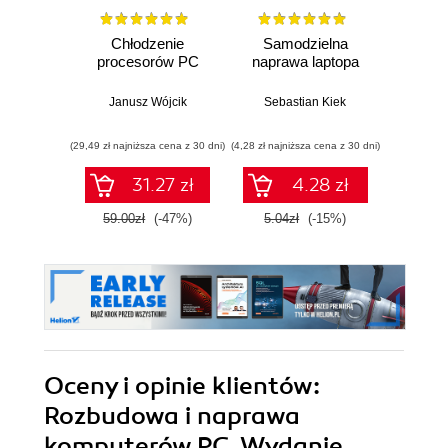
Chłodzenie
Samodzielna
Diag
procesorów PC
naprawa laptopa
nap
główny
Janusz Wójcik
Sebastian Kiek
Seba
(29,49 zł najniższa cena z 30 dni)
(4,28 zł najniższa cena z 30 dni)
(25,32 zł naj
31.27 zł
4.28 zł
59.00zł
(-47%)
5.04zł
(-15%)
29.7
Oceny i opinie klientów:
Rozbudowa i naprawa
komputerów PC. Wydanie