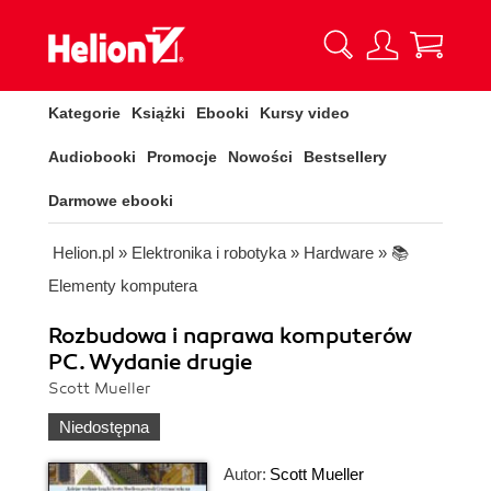
Kategorie
Książki
Ebooki
Kursy video
Audiobooki
Promocje
Nowości
Bestsellery
Darmowe ebooki
Helion.pl
»
Elektronika i robotyka
»
Hardware
»
📚
Elementy komputera
Rozbudowa i naprawa komputerów
PC. Wydanie drugie
Scott Mueller
Niedostępna
Autor:
Scott Mueller