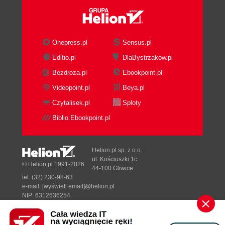
Wytwarzanie procesorów (110)
Fałszowanie procesorów (114)
Obudowa PGA (115)
Obudowy SEC i SEP (117)
Onepress.pl
Sensus.pl
Typy gniazd procesorów (119)
Editio.pl
DlaBystrzakow.pl
Podstawka ZIF (Zero Insertion Force) (120)
Bezdroza.pl
Ebookpoint.pl
Gniazdo Socket 1 (120)
Gniazdo Socket 2 (121)
Videopoint.pl
Beya.pl
Gniazdo Socket 3 (122)
Czytalisek.pl
Sploty
Gniazdo Socket 4 (123)
Biblio.Ebookpoint.pl
Gniazdo Socket 5 (124)
Gniazdo Socket 6 (124)
Gniazdo Socket 7 i Super7 (125)
Helion.pl sp. z o.o.
Gniazdo Socket 8 (126)
ul. Kościuszki 1c
© Helion.pl 1991-2026
44-100 Gliwice
Gniazdo Socket 370 (PGA-370) (126)
tel. (32) 230-98-63
Gniazdo Socket 423 (128)
e-mail:
[wyświetl email]@helion.pl
Gniazdo Socket 478 (129)
NIP: 6312636254
Regon: 241989027
Gniazdo Socket A (Socket 462) (129)
Gniazdo Socket 603 (131)
Designed with ♥ by
Tonik.pl