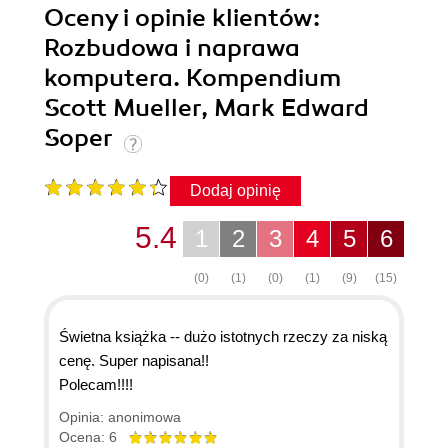
Oceny i opinie klientów:
Rozbudowa i naprawa
komputera. Kompendium
Scott Mueller, Mark Edward
Soper
Dodaj opinię
5.4
1
2
3
4
5
6
(0)
(1)
(0)
(1)
(9)
(15)
Świetna książka -- dużo istotnych rzeczy za niską
cenę. Super napisana!!
Polecam!!!!
Opinia: anonimowa
Ocena: 6