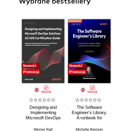
Wybrane bestsellery
Nowość
Nowość
Nowość
Promocja
Promocja
Promocj
ebook
ebook
Designing and
The Software
Poli
Implementing
Engineer's Library.
Prog
Microsoft DevOps
A runbook for
Prin
Solutions AZ 400
building reliable
prac
Certification Guide.
systems and a
buildi
Werner Rall
Michelle Brenner
Jer