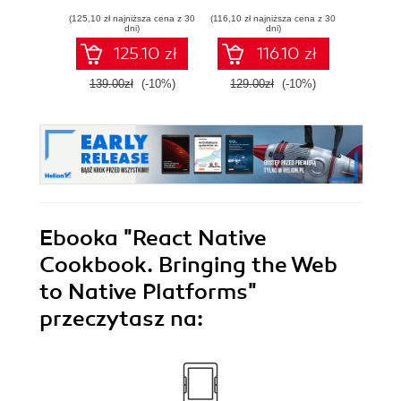
Gain Azure
resilient career
mainta
(125,10 zł najniższa cena z 30
(116,10 zł najniższa cena z 30
(134,10 zł 
DevOps expertise,
pe
dni)
dni)
pass the AZ-400
softwa
125.10 zł
116.10 zł
with confidence,
E
and boost your
139.00zł
(-10%)
129.00zł
(-10%)
149.0
cloud career
Ebooka
"React Native
Cookbook. Bringing the Web
to Native Platforms"
przeczytasz na: