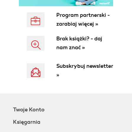
5.3. Configuring Application Settings
6. Making Your App Maintainable
Program partnerski -
6.1. Protect Your Components with
zarabiaj więcej »
PropTypes
6.2. Check Runtime Errors with Flow
Brak książki? - daj
6.3. Automate Your Component Tests
nam znać »
6.4. Maintain Coding Standards with ESLint
6.5. Write Your App with Reason
Index
Subskrybuj newsletter
»
Twoje Konto
Księgarnia