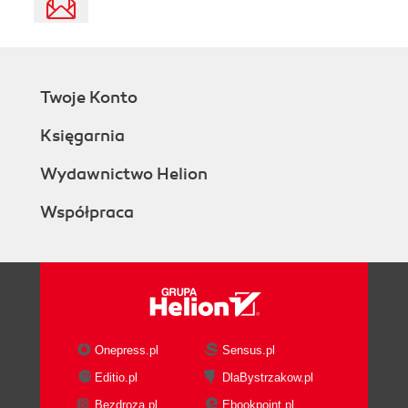
Twoje Konto
Księgarnia
Wydawnictwo Helion
Współpraca
Onepress.pl
Sensus.pl
Editio.pl
DlaBystrzakow.pl
Bezdroza.pl
Ebookpoint.pl