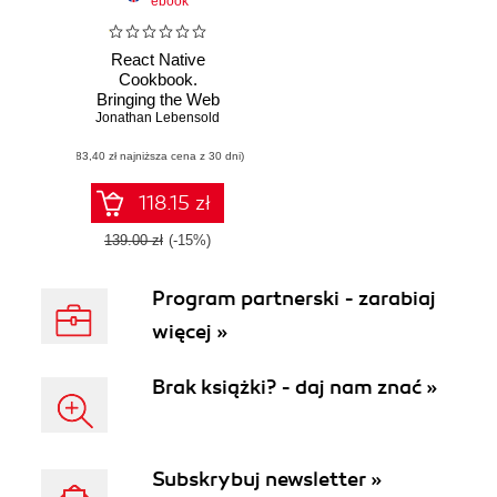
ebook
React Native
Cookbook.
Bringing the Web
to Native Platforms
Jonathan Lebensold
(83,40 zł najniższa cena z 30 dni)
118.15 zł
139.00 zł
(-15%)
Program partnerski - zarabiaj
więcej »
Brak książki? - daj nam znać »
Subskrybuj newsletter »