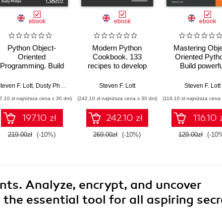
ebook
ebook
ebook
Python Object-
Modern Python
Mastering Obje
Oriented
Cookbook. 133
Oriented Pyth
Programming. Build
recipes to develop
Build powerfu
robust and
flawless and
applications w
maintainable object-
expressive programs
reusable code u
teven F. Lott
,
Dusty Phillips
Steven F. Lott
Steven F. Lott
oriented Python
in Python 3.8 -
OOP design patt
7,10 zł najniższa cena z 30 dni)
(242,10 zł najniższa cena z 30 dni)
(116,10 zł najniższa cena 
applications and
Second Edition
and Python 3.
libraries - Fourth
Second Editi
197.10 zł
242.10 zł
116.10 
Edition
219.00zł
(-10%)
269.00zł
(-10%)
129.00zł
(-10
nts. Analyze, encrypt, and uncover
the essential tool for all aspiring secr