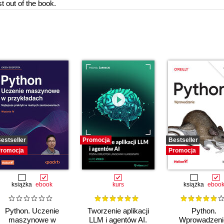
t out of the book.
estseller
Promocja
Bestseller
romocja
Promocja
książka
ebook
kurs
książka
eboo
Python. Uczenie
Tworzenie aplikacji
Python.
maszynowe w
LLM i agentów AI.
Wprowadzeni