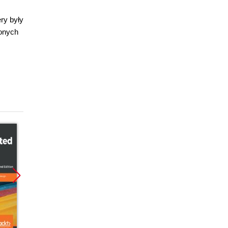
ry były
ionych
Promocja
Promocja
Promoc