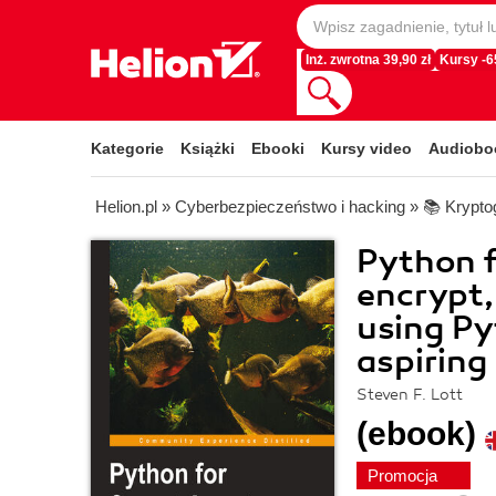
Inż. zwrotna 39,90 zł
Kursy -
Kategorie
Książki
Ebooki
Kursy video
Audiobo
Helion.pl
»
Cyberbezpieczeństwo i hacking
»
📚 Kryptog
Python f
encrypt,
using Pyt
aspiring
Steven F. Lott
(ebook)
Promocja