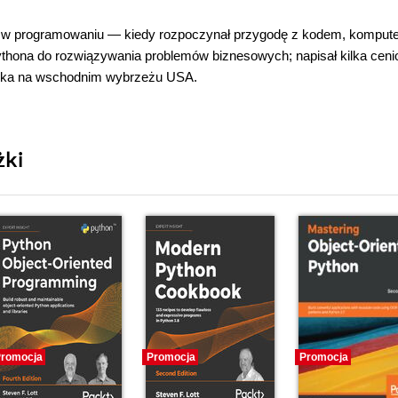
ia w programowaniu — kiedy rozpoczynał przygodę z kodem, kompute
 Pythona do rozwiązywania problemów biznesowych; napisał kilka cen
szka na wschodnim wybrzeżu USA.
żki
romocja
Promocja
Promocja