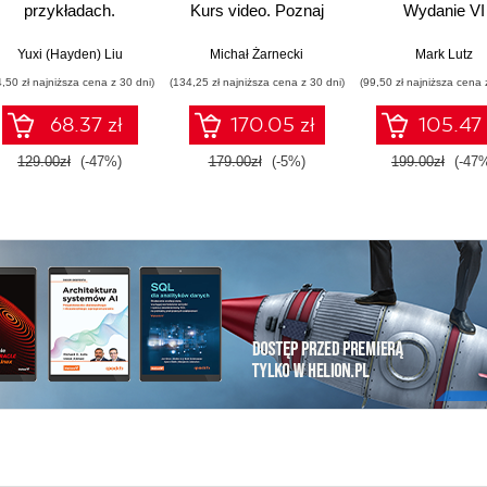
przykładach.
Kurs video. Poznaj
Wydanie VI
Najlepsze praktyki w
biblioteki LangChain i
realnych
LangGraph
Yuxi (Hayden) Liu
Michał Żarnecki
Mark Lutz
zastosowaniach.
4,50 zł najniższa cena z 30 dni)
(134,25 zł najniższa cena z 30 dni)
(99,50 zł najniższa cena 
Wydanie IV
68.37 zł
170.05 zł
105.47 
129.00zł
(-47%)
179.00zł
(-5%)
199.00zł
(-47