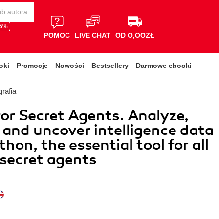
65%
POMOC
LIVE CHAT
OD O,OOZŁ
oki
Promocje
Nowości
Bestsellery
Darmowe ebooki
rafia
or Secret Agents. Analyze,
 and uncover intelligence data
hon, the essential tool for all
 secret agents