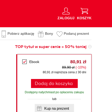
ZALOGUJ
KOSZYK
Pobierz aplikację
Bony
Podaruj prezent
TOP tytuł w super cenie » 50% taniej
80,91 zł
Ebook
89,90 zł
(-10%)
80,91 zł najniższa cena z 30 dni
Dodaj do koszyka
Dostępny natychmiast po opłaceniu zakupu
lub
Kup na prezent