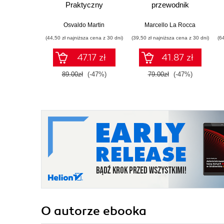
Praktyczny
przewodnik
przewodnik po
modelowaniu
Osvaldo Martin
Marcello La Rocca
probabilistycznym.
(44,50 zł najniższa cena z 30 dni)
(39,50 zł najniższa cena z 30 dni)
(6
Wydanie III
47.17 zł
41.87 zł
89.00zł
(-47%)
79.00zł
(-47%)
O autorze
ebooka