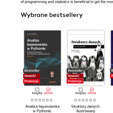
of programming and statistics is beneficial to get the mos
Wybrane bestsellery
Bestseller
Bestseller
B
Nowość
Nowość
P
Promocja
Promocja
książka
ebook
książka
ebook
Analiza bayesowska
Struktury danych.
w Pythonie.
Ilustrowany