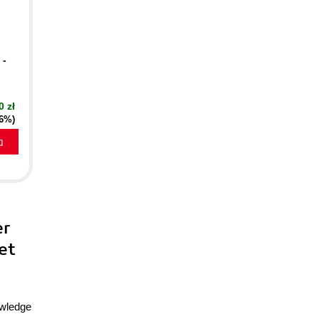
 -
0 zł
16%)
a
er
et
owledge