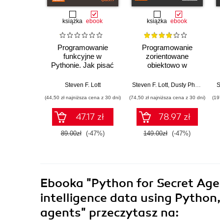
książka
ebook
książka
ebook
Programowanie
Programowanie
funkcyjne w
zorientowane
Pythonie. Jak pisać
obiektowo w
zwięzły, wydajny i
Pythonie. Tworzenie
ekspresywny kod.
solidnych i łatwych w
Steven F. Lott
Steven F. Lott
,
Dusty Phillips
S
Wydanie III
utrzymaniu aplikacji i
(44,50 zł najniższa cena z 30 dni)
(74,50 zł najniższa cena z 30 dni)
(19
bibliotek. Wydanie IV
47.17 zł
78.97 zł
89.00zł
(-47%)
149.00zł
(-47%)
Ebooka
"Python for Secret Age
intelligence data using Python, 
agents"
przeczytasz na: