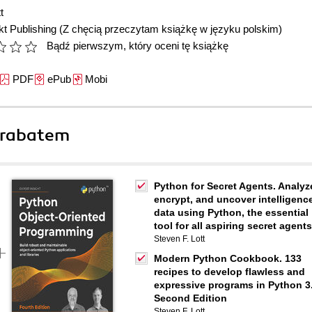
t
t Publishing
(Z chęcią przeczytam książkę w języku polskim)
Bądź pierwszym, który oceni tę książkę
PDF
ePub
Mobi
 rabatem
Python for Secret Agents. Analyz
encrypt, and uncover intelligenc
data using Python, the essential
tool for all aspiring secret agents
Steven F. Lott
Modern Python Cookbook. 133
recipes to develop flawless and
expressive programs in Python 3.
Second Edition
Steven F. Lott