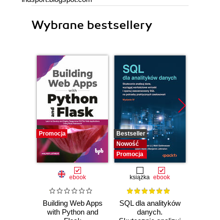
Wybrane bestsellery
Promocja
Bestseller
Bestselle
Nowość
Nowość
Promocja
Promocj
ebook
książka
ebook
ksią
Building Web Apps
SQL dla analityków
A
with Python and
danych.
baye