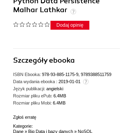
Python Data Persistence
Malhar Lathkar
Dodaj opinię
Szczegóły
ebooka
ISBN Ebooka:
978-93-885-1175-9, 9789388511759
Data wydania ebooka :
2019-01-01
Język publikacji:
angielski
Rozmiar pliku ePub:
6.4MB
Rozmiar pliku Mobi:
6.4MB
Zgłoś erratę
Kategorie:
Dane
»
Big Data i bazy danych
»
NoSQL