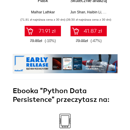
Flask
Skutecznie analizuj
Py
dane, wyciągaj
Pra
wartościowe
prze
Malhar Lathkar
Jun Shan
,
Haibin Li
,
Matt Goldwasser
Osva
wnioski i opanuj
mod
(71,91 zł najniższa cena z 30 dni)
(39,50 zł najniższa cena z 30 dni)
(44,50 zł naj
zaawansowany
probab
SQL na potrzeby
Wyd
71.91 zł
41.87 zł
praktycznych
zastosowań.
79.89zł
(-10%)
79.00zł
(-47%)
89.0
Wydanie IV
Ebooka
"Python Data
Persistence"
przeczytasz na: