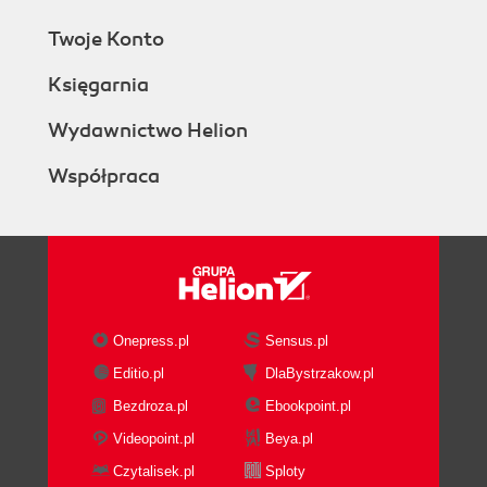
Twoje Konto
Księgarnia
Wydawnictwo Helion
Współpraca
Onepress.pl
Sensus.pl
Editio.pl
DlaBystrzakow.pl
Bezdroza.pl
Ebookpoint.pl
Videopoint.pl
Beya.pl
Czytalisek.pl
Sploty