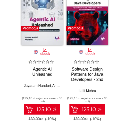
Promocja
Promocja
Promocj
ebook
ebook
Agentic AI
Software Design
L
Unleashed
Patterns for Java
Gene
Developers - 2nd
Edition
Jayaram Nanduri
,
Anand Oka
Ker
Lalit Mehra
(125,10 zł najniższa cena z 30
(125,10 zł najniższa cena z 30
(125,10 zł 
dni)
dni)
125.10 zł
125.10 zł
139.00zł
(-10%)
139.00zł
(-10%)
139.0