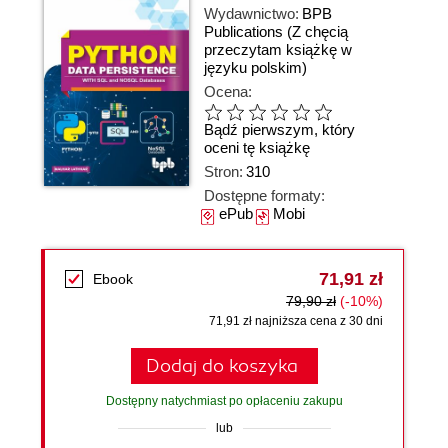
Wydawnictwo:
BPB
Publications
(Z chęcią
przeczytam książkę w
języku polskim)
Ocena:
Bądź pierwszym, który
oceni tę książkę
Stron:
310
Dostępne formaty:
ePub
Mobi
71,91 zł
Ebook
79,90 zł
(-10%)
71,91 zł najniższa cena z 30 dni
Dodaj do koszyka
Dostępny natychmiast po opłaceniu zakupu
lub