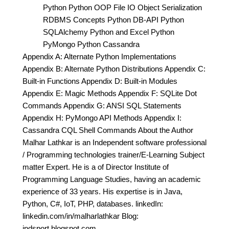
Python Python OOP File IO Object Serialization
RDBMS Concepts Python DB-API Python
SQLAlchemy Python and Excel Python
PyMongo Python Cassandra
Appendix A: Alternate Python Implementations
Appendix B: Alternate Python Distributions Appendix C:
Built-in Functions Appendix D: Built-in Modules
Appendix E: Magic Methods Appendix F: SQLite Dot
Commands Appendix G: ANSI SQL Statements
Appendix H: PyMongo API Methods Appendix I:
Cassandra CQL Shell Commands About the Author
Malhar Lathkar is an Independent software professional
/ Programming technologies trainer/E-Learning Subject
matter Expert. He is a of Director Institute of
Programming Language Studies, having an academic
experience of 33 years. His expertise is in Java,
Python, C#, IoT, PHP, databases. linkedIn:
linkedin.com/in/malharlathkar Blog:
indsport.blogspot.com