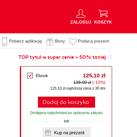
ZALOGUJ
KOSZYK
Pobierz aplikację
Bony
Podaruj prezent
TOP tytuł w super cenie » 50% taniej
125,10 zł
Ebook
139,00 zł
(-10%)
125,10 zł najniższa cena z 30 dni
Dodaj do koszyka
Dostępny natychmiast po opłaceniu zakupu
lub
Kup na prezent