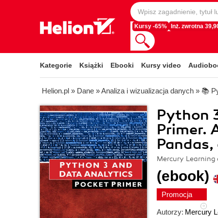
Kursy -65%
Inż. zwrotna 39,90
Kategorie
Książki
Ebooki
Kursy video
Audiobo
Helion.pl
»
Dane
»
Analiza i wizualizacja danych
»
📚 P
Python 3
Primer. 
Pandas, 
Mercury Learning
(ebook)
Promocja
Autorzy:
Mercury L