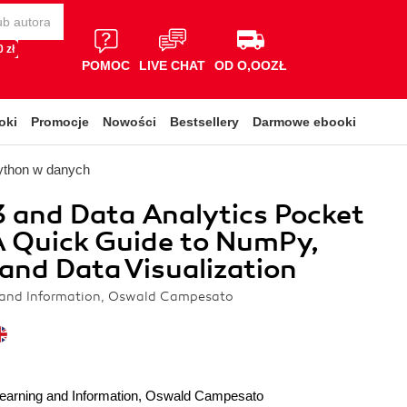
 zł
POMOC
LIVE CHAT
OD O,OOZŁ
oki
Promocje
Nowości
Bestsellery
Darmowe ebooki
ython w danych
 and Data Analytics Pocket
A Quick Guide to NumPy,
and Data Visualization
 and Information, Oswald Campesato
earning and Information
,
Oswald Campesato