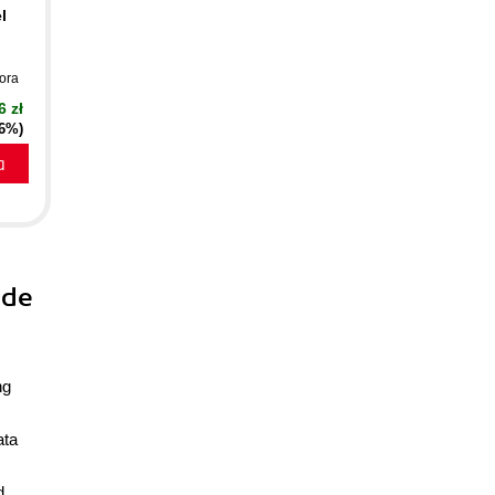
l
rora
6 zł
16%)
a
ide
ng
ata
d