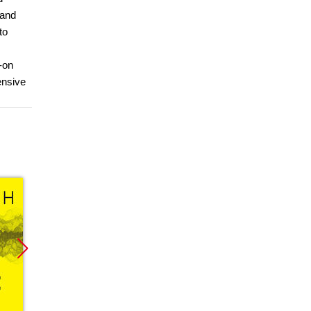
 and
to
-on
ensive
Promocja
Promocja
Promoc