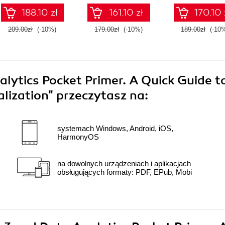
Approach
188.10 zł
161.10 zł
170.10 
209.00zł
(-10%)
179.00zł
(-10%)
189.00zł
(-10
lytics Pocket Primer. A Quick Guide t
lization"
przeczytasz na:
systemach Windows, Android, iOS,
HarmonyOS
na dowolnych urządzeniach i aplikacjach
obsługujących formaty: PDF, EPub, Mobi