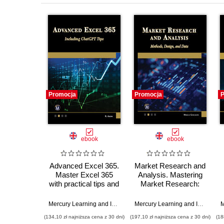
Promocja
Promocja
P
ebook
ebook
Advanced Excel 365.
Market Research and
Master Excel 365
Analysis. Mastering
with practical tips and
Market Research:
advanced AI
Advanced Methods,
integrations
Design, and Data
Mercury Learning and Information
,
Ritu Arora
Mercury Learning and Information
Analysis
(134,10 zł najniższa cena z 30 dni)
(197,10 zł najniższa cena z 30 dni)
(18