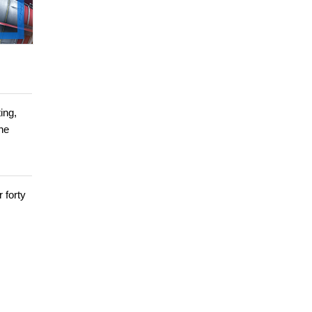
ing,
ine
 forty