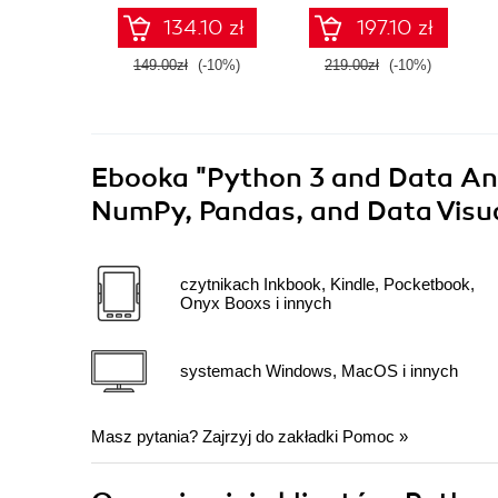
134.10 zł
197.10 zł
149.00zł
(-10%)
219.00zł
(-10%)
Ebooka
"Python 3 and Data Ana
NumPy, Pandas, and Data Visua
czytnikach Inkbook, Kindle, Pocketbook,
Onyx Booxs i innych
systemach Windows, MacOS i innych
Masz pytania? Zajrzyj do zakładki
Pomoc
»