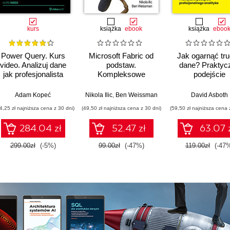
kurs
książka
ebook
książka
eboo
Power Query. Kurs
Microsoft Fabric od
Jak ogarnąć tr
video. Analizuj dane
podstaw.
dane? Praktyc
jak profesjonalista
Kompleksowe
podejście
projektowanie
profesjonalne
nowoczesnej
analityka
,
Adam Kopeć
Upom Malik
,
Benjamin Johnston
Nikola Ilic
,
Ben Weissman
David Asboth
analityki danych
4,25 zł najniższa cena z 30 dni)
(49,50 zł najniższa cena z 30 dni)
(59,50 zł najniższa cena 
284.04 zł
52.47 zł
63.07 
299.00zł
(-5%)
99.00zł
(-47%)
119.00zł
(-47