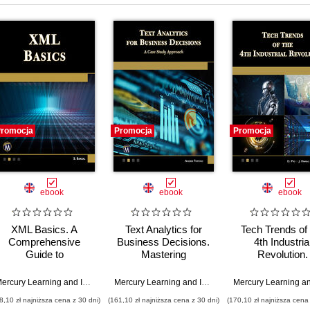
romocja
Promocja
Promocja
ebook
ebook
ebook
XML Basics. A
Text Analytics for
Tech Trends of 
Comprehensive
Business Decisions.
4th Industria
Guide to
Mastering
Revolution.
Understanding and
Techniques for
Navigating the F
Implementing XML
Insightful Data
of Technology 
,
Marcus Goncalves
Mercury Learning and Information
,
S. Banzal
Mercury Learning and Information
,
Andres Fortino
Interpretation through
Business
8,10 zł najniższa cena z 30 dni)
(161,10 zł najniższa cena z 30 dni)
(170,10 zł najniższa cena 
a Case Study