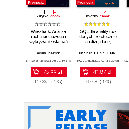
Promocja
Promocja
książka
ebook
książka
ebook
Wireshark. Analiza
SQL dla analityków
ruchu sieciowego i
danych. Skutecznie
wykrywanie włamań
analizuj dane,
wyciągaj
wartościowe wnioski i
Adam Józefiok
Jun Shan
,
Haibin Li
,
Matt Goldwasser
opanuj
(74,50 zł najniższa cena z 30 dni)
(39,50 zł najniższa cena z 30 dni)
(22
zaawansowany SQL
na potrzeby
75.99 zł
41.87 zł
praktycznych
zastosowań.
149.00zł
(-49%)
79.00zł
(-47%)
Wydanie IV