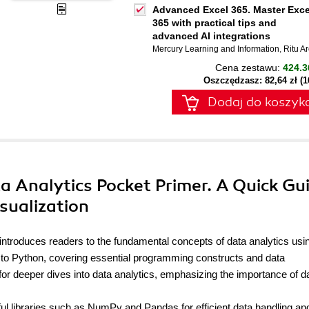
Advanced Excel 365. Master Exce
365 with practical tips and
advanced AI integrations
Mercury Learning and Information
,
Ritu A
Cena zestawu:
424.3
Oszczędzasz: 82,64 zł (
Dodaj do koszyk
a Analytics Pocket Primer. A Quick Gu
sualization
, introduces readers to the fundamental concepts of data analytics usi
n to Python, covering essential programming constructs and data
for deeper dives into data analytics, emphasizing the importance of d
ul libraries such as NumPy and Pandas for efficient data handling an