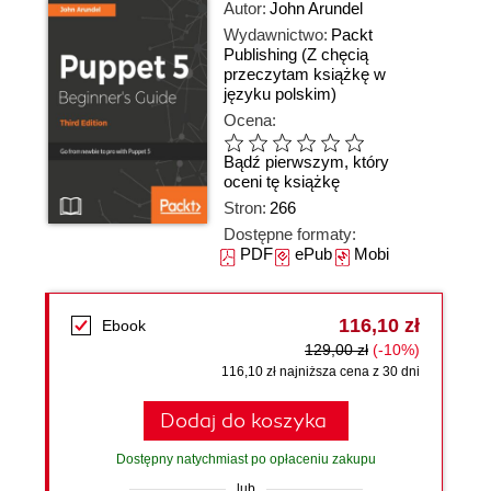
Autor:
John Arundel
Wydawnictwo:
Packt
Publishing
(Z chęcią
przeczytam książkę w
języku polskim)
Ocena:
Bądź pierwszym, który
oceni tę książkę
Stron:
266
Dostępne formaty:
PDF
ePub
Mobi
116,10 zł
Ebook
129,00 zł
(-10%)
116,10 zł najniższa cena z 30 dni
Dodaj do koszyka
Dostępny natychmiast po opłaceniu zakupu
lub