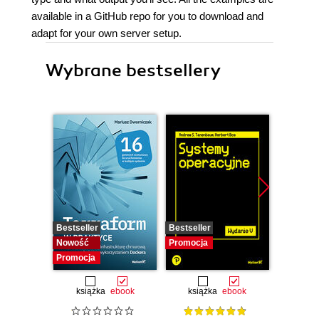
available in a GitHub repo for you to download and
adapt for your own server setup.
Wybrane bestsellery
Bestseller
Bestseller
Bestselle
Nowość
Promocja
Promocj
Promocja
książka
ebook
książka
ebook
ksią