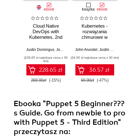
ebook
książka
ebook
Cloud Native
Kubernetes -
Pup
DevOps with
rozwiązania
Beginn
Kubernetes. 2nd
chmurowe w
From n
Edition
świecie DevOps.
with P
Tworzenie,
Seco
Justin Domingus
,
John Arundel
John Arundel
,
Justin Domingus
Joh
wdrażanie i
(228,65 zł najniższa cena z 30
(34,50 zł najniższa cena z 30 dni)
(116,10 zł 
skalowanie
dni)
nowoczesnych
228.65 zł
36.57 zł
aplikacji
chmurowych
269.00zł
(-15%)
69.00zł
(-47%)
129.0
Ebooka
"Puppet 5 Beginner???
s Guide. Go from newbie to pro
with Puppet 5 - Third Edition"
przeczytasz na: