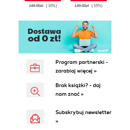
tool
149.00zł
(-10%)
139.00zł
(-10%)
129.0
E
Program partnerski -
zarabiaj więcej »
Brak książki? - daj
nam znać »
Subskrybuj newsletter
»