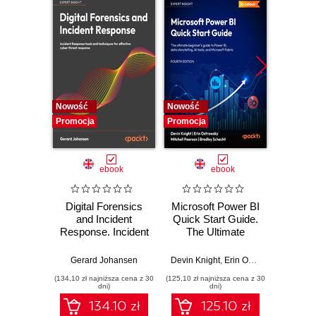
Nowość
Nowość
Nowość
Promocja
Promocja
Promocj
ebook
ebook
Digital Forensics
Microsoft Power BI
Pract
and Incident
Quick Start Guide.
Intel
Response. Incident
The Ultimate
Data-D
Response tools
Beginner's Guide
Hunti
and techniques for
to Power BI, Data
your c
Gerard Johansen
Devin Knight
,
Erin Ostrowsky
,
Mitchel
effective cyber
Storytelling, AI
effor
(134,10 zł najniższa cena z 30
(125,10 zł najniższa cena z 30
(116,10 zł 
threat response -
Tools, and
dete
dni)
dni)
Fourth Edition
Microsoft Fabric -
def
134.10 zł
125.10 zł
Fourth Edition
ATT&C