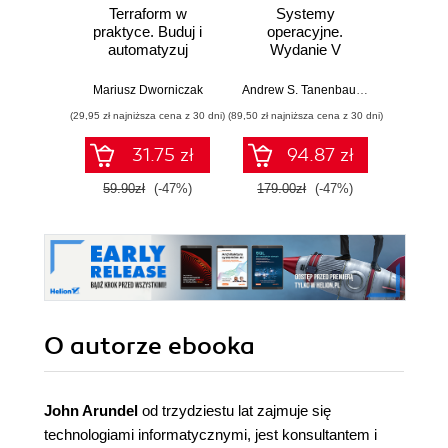
Terraform w
Systemy
Inżyni
praktyce. Buduj i
operacyjne.
w p
automatyzuj
Wydanie V
Kl
infrastrukturę
kon
chmurową oraz
na
Mariusz Dworniczak
Andrew S. Tanenbaum
,
Herbert Bos
Joe Rei
zarządzaj nią z
tec
(29,95 zł najniższa cena z 30 dni)
(89,50 zł najniższa cena z 30 dni)
(59,50 zł naj
wykorzystaniem
Dockera
31.75 zł
94.87 zł
59.90zł
(-47%)
179.00zł
(-47%)
119.0
O autorze
ebooka
John Arundel
od trzydziestu lat zajmuje się
technologiami informatycznymi, jest konsultantem i