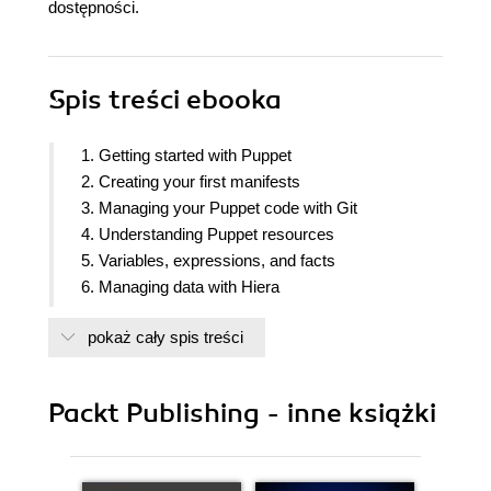
dostępności.
Spis treści
ebooka
1. Getting started with Puppet
2. Creating your first manifests
3. Managing your Puppet code with Git
4. Understanding Puppet resources
5. Variables, expressions, and facts
6. Managing data with Hiera
7. Mastering modules
pokaż cały spis treści
8. Classes, roles, and profiles
9. Managing files with templates
10. Controlling containers
Packt Publishing - inne książki
11. Orchestrating cloud resources
12. Putting it all together