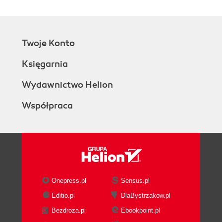
Twoje Konto
Księgarnia
Wydawnictwo Helion
Współpraca
Onepress.pl
Sensus.pl
Editio.pl
DlaBystrzakow.pl
Bezdroza.pl
Ebookpoint.pl