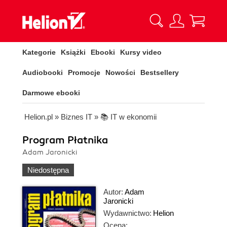
Kategorie
Książki
Ebooki
Kursy video
Audiobooki
Promocje
Nowości
Bestsellery
Darmowe ebooki
Helion.pl
»
Biznes IT
»
📚 IT w ekonomii
Program Płatnika
Adam Jaronicki
Niedostępna
Autor:
Adam
Jaronicki
Wydawnictwo:
Helion
Ocena: