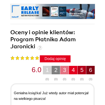
Oceny i opinie klientów:
Program Płatnika Adam
Jaronicki
Dodaj opinię
6.0
1
2
3
4
5
6
(0)
(0)
(0)
(0)
(0)
(3)
Genialna książka! Już wtedy autor miał potencjał
na wielkiego pisarza!