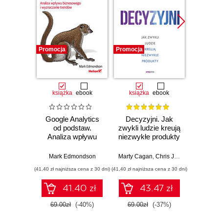
Promocja
Promocja
Promocj
książka
ebook
książka
ebook
ksią
Google Analytics
Decyzyjni. Jak
Micros
od podstaw.
zwykli ludzie kreują
dla 
Analiza wpływu
niezwykłe produkty
biznesowego i
Ja
wyznaczanie
Mark Edmondson
Marty Cagan
,
Chris Jones
trendów
(41,40 zł najniższa cena z 30 dni)
(41,40 zł najniższa cena z 30 dni)
(47,40 zł naj
41.40 zł
43.47 zł
69.00zł
(-40%)
69.00zł
(-37%)
79.0