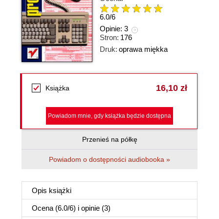
6.0
/
6
Opinie:
3
Stron:
176
Druk:
oprawa miękka
16,10 zł
Książka
Powiadom mnie, gdy książka będzie dostępna
Przenieś na półkę
Powiadom o dostępności audiobooka »
Opis
książki
Ocena (
6.0
/
6
) i opinie (3)