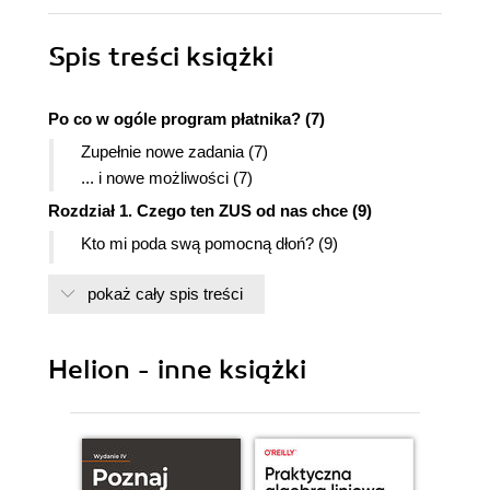
Spis treści
książki
Po co w ogóle program płatnika? (7)
Zupełnie nowe zadania (7)
... i nowe możliwości (7)
Rozdział 1. Czego ten ZUS od nas chce (9)
Kto mi poda swą pomocną dłoń? (9)
Poradniki dla płatników składek (9)
pokaż cały spis treści
Zasady przekazywania dokumentów
ubezpieczeniowych (10)
Zasady opłacania składek na ubezpieczenia
Helion - inne książki
społeczne, zdrowotne, fundusz pracy i
fundusz gwarantowanych świadczeń
pracowniczych (10)
Zasady wypełniania dokumentów
ubezpieczeniowych (10)