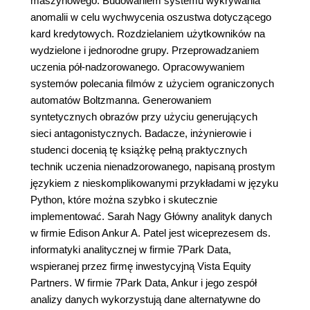
maszynowego. Budowaniem systemu wykrywania
anomalii w celu wychwycenia oszustwa dotyczącego
kard kredytowych. Rozdzielaniem użytkowników na
wydzielone i jednorodne grupy. Przeprowadzaniem
uczenia pół-nadzorowanego. Opracowywaniem
systemów polecania filmów z użyciem ograniczonych
automatów Boltzmanna. Generowaniem
syntetycznych obrazów przy użyciu generujących
sieci antagonistycznych. Badacze, inżynierowie i
studenci docenią tę książkę pełną praktycznych
technik uczenia nienadzorowanego, napisaną prostym
językiem z nieskomplikowanymi przykładami w języku
Python, które można szybko i skutecznie
implementować. Sarah Nagy Główny analityk danych
w firmie Edison Ankur A. Patel jest wiceprezesem ds.
informatyki analitycznej w firmie 7Park Data,
wspieranej przez firmę inwestycyjną Vista Equity
Partners. W firmie 7Park Data, Ankur i jego zespół
analizy danych wykorzystują dane alternatywne do