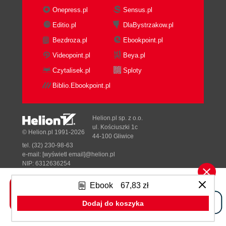
Onepress.pl
Sensus.pl
Editio.pl
DlaBystrzakow.pl
Bezdroza.pl
Ebookpoint.pl
Videopoint.pl
Beya.pl
Czytalisek.pl
Sploty
Biblio.Ebookpoint.pl
Helion.pl sp. z o.o.
ul. Kościuszki 1c
© Helion.pl 1991-2026
44-100 Gliwice
tel. (32) 230-98-63
e-mail:
[wyświetl email]@helion.pl
NIP: 6312636254
Regon: 241989027
Ebook
67,83 zł
Designed with ♥ by
Tonik.pl
Dodaj do koszyka
Pełna wersja strony »