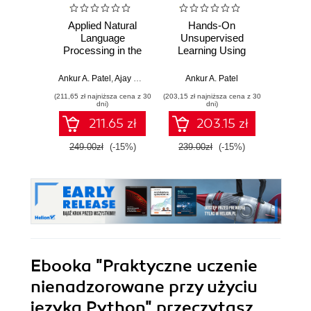
Applied Natural
Hands-On
A
Language
Unsupervised
baye
Processing in the
Learning Using
Py
Enterprise
Python. How to
Pra
Build Applied
prze
Ankur A. Patel
,
Ajay Uppili Arasanipalai
Ankur A. Patel
Osva
Machine Learning
mod
(211,65 zł najniższa cena z 30
(203,15 zł najniższa cena z 30
(44,50 zł naj
Solutions from
probab
dni)
dni)
Unlabeled Data
Wyd
211.65 zł
203.15 zł
249.00zł
(-15%)
239.00zł
(-15%)
89.0
Ebooka
"Praktyczne uczenie
nienadzorowane przy użyciu
języka Python"
przeczytasz