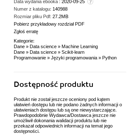
Data wydania ebooka :
2020-09-25
Numer z katalogu:
140988
Rozmiar pliku Pdf:
27.2MB
Pobierz przykładowy rozdział PDF
Zgłoś erratę
Kategorie:
Dane
»
Data science
»
Machine Learning
Dane
»
Data science
»
Scikit-learn
Programowanie
»
Języki programowania
»
Python
Dostępność produktu
Produkt nie został jeszcze oceniony pod kątem
ułatwień dostępu lub nie podano żadnych informacji o
ułatwieniach dostępu lub są one niewystarczające.
Prawdopodobnie Wydawca/Dostawca jeszcze nie
umożliwił dokonania walidacji produktu lub nie
przekazał odpowiednich informacji na temat jego
dostępności.