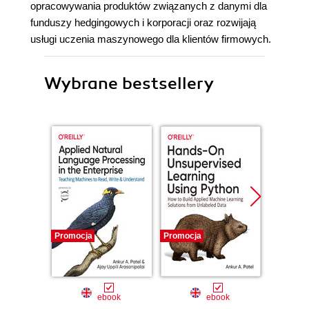
opracowywania produktów związanych z danymi dla
funduszy hedgingowych i korporacji oraz rozwijają
usługi uczenia maszynowego dla klientów firmowych.
Wybrane bestsellery
Promocja
Promocja
Bestselle
Nowość
Promocj
ebook
ebook
ksią