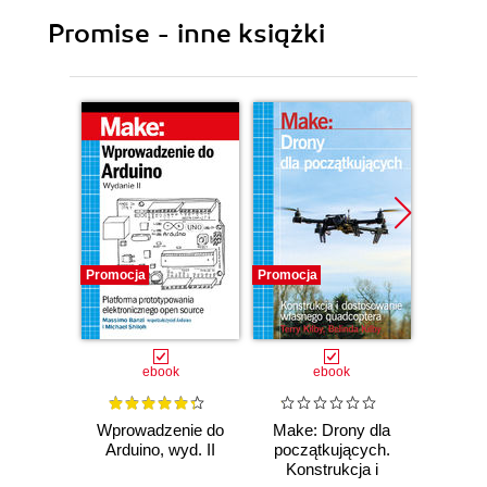
Promise - inne książki
Promocja
Promocja
Promocj
ebook
ebook
Wprowadzenie do
Make: Drony dla
Ostra
Arduino, wyd. II
początkujących.
kuli
Konstrukcja i
Ubera 