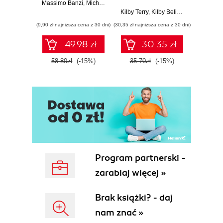
dostosowanie
na
Massimo Banzi
,
Michael Shiloh
własnego
Kilby Terry
,
Kilby Belinda
Adam
quadcoptera
(9,90 zł najniższa cena z 30 dni)
(30,35 zł najniższa cena z 30 dni)
(9,90 zł najn
49.98 zł
30.35 zł
58.80zł
(-15%)
35.70zł
(-15%)
37.8
Program partnerski -
zarabiaj więcej »
Brak książki? - daj
nam znać »