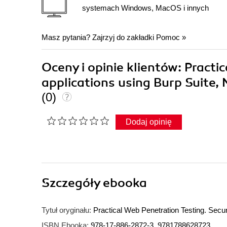
systemach Windows, MacOS i innych
Masz pytania? Zajrzyj do zakładki
Pomoc
»
Oceny i opinie klientów: Practi
applications using Burp Suite
(0)
Dodaj opinię
Szczegóły
ebooka
Tytuł oryginału:
Practical Web Penetration Testing. Secu
ISBN Ebooka:
978-17-886-2872-3, 9781788628723