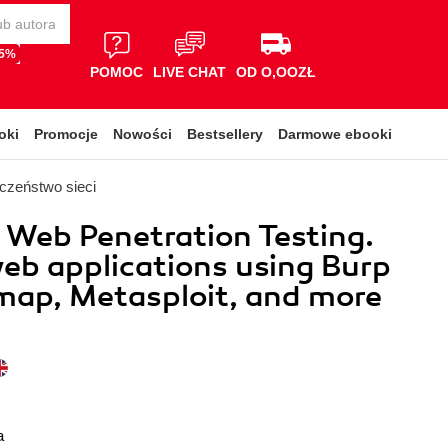
65%
POMOC
LIVE CHAT
OD O,OOZŁ
oki
Promocje
Nowości
Bestsellery
Darmowe ebooki
czeństwo sieci
l Web Penetration Testing.
eb applications using Burp
map, Metasploit, and more
a