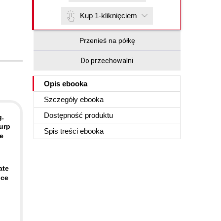
Kup 1-kliknięciem
Przenieś na półkę
Do przechowalni
Opis
ebooka
Szczegóły
ebooka
Dostępność produktu
g.
urp
Spis treści
ebooka
e
ate
nce
d