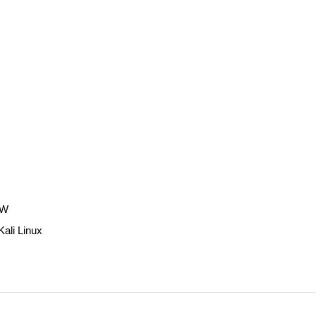
WW
Kali Linux