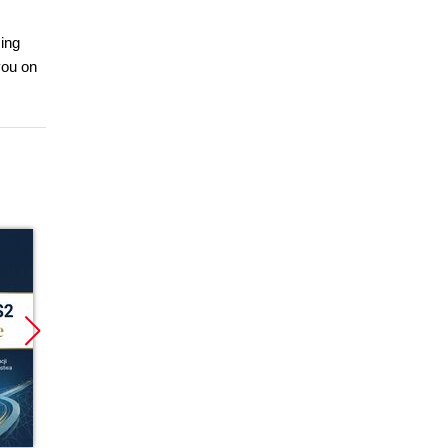
sing
you on
Bestseller
Bestseller
Nowoś
Nowość
Nowość
Promoc
Promocja
Promocja