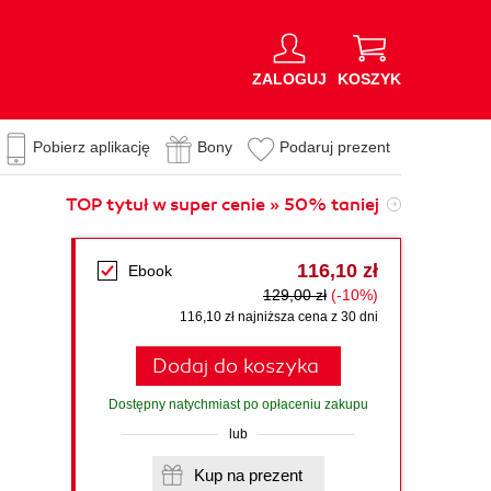
ZALOGUJ
KOSZYK
Pobierz aplikację
Bony
Podaruj prezent
TOP tytuł w super cenie » 50% taniej
116,10 zł
Ebook
129,00 zł
(-10%)
116,10 zł najniższa cena z 30 dni
Dodaj do koszyka
Dostępny natychmiast po opłaceniu zakupu
lub
Kup na prezent