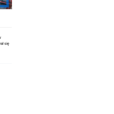
w
ał się