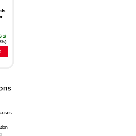
ols
er
6 zł
16%)
a
ions
focuses
ation
d