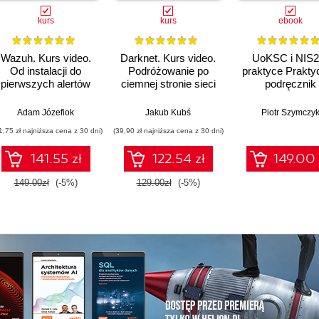
kurs
kurs
ebook
Wazuh. Kurs video.
Darknet. Kurs video.
UoKSC i NIS2
Od instalacji do
Podróżowanie po
praktyce Prakty
pierwszych alertów
ciemnej stronie sieci
podręcznik
implementacj
Krajowego Sys
Adam Józefiok
Jakub Kubś
Piotr Szymczy
Cyberbezpiecze
1,75 zł najniższa cena z 30 dni)
(39,90 zł najniższa cena z 30 dni)
Frameworki
procedury, audyt
141.55 zł
122.54 zł
149.00 
zarządów, IT 
compliance
149.00zł
(-5%)
129.00zł
(-5%)