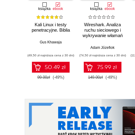
książka
ebook
książka
ebook
Kali Linux i testy
Wireshark. Analiza
penetracyjne. Biblia
ruchu sieciowego i
wykrywanie włamań
Gus Khawaja
Adam Józefiok
(49,50 zł najniższa cena z 30 dni)
(74,50 zł najniższa cena z 30 dni)
(11
50.49 zł
75.99 zł
99.00zł
(-49%)
149.00zł
(-49%)