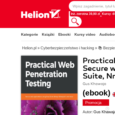
Inż. zwrotna 39,90 zł
Kursy -
Kategorie
Książki
Ebooki
Kursy video
Audiobo
Helion.pl
»
Cyberbezpieczeństwo i hacking
»
📚 Bezpie
Practica
Secure w
Suite, N
Gus Khawaja
(ebook)
Promocja
Autor:
Gus Khawaj