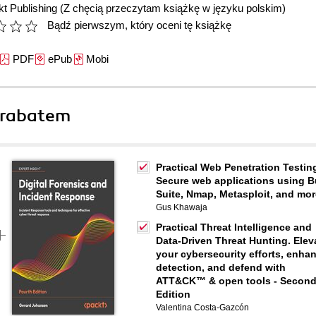
t Publishing
(Z chęcią przeczytam książkę w języku polskim)
Bądź pierwszym, który oceni tę książkę
PDF
ePub
Mobi
 rabatem
Practical Web Penetration Testin
Secure web applications using B
Suite, Nmap, Metasploit, and mor
Gus Khawaja
Practical Threat Intelligence and
Data-Driven Threat Hunting. Elev
your cybersecurity efforts, enha
detection, and defend with
ATT&CK™ & open tools - Secon
Edition
Valentina Costa-Gazcón