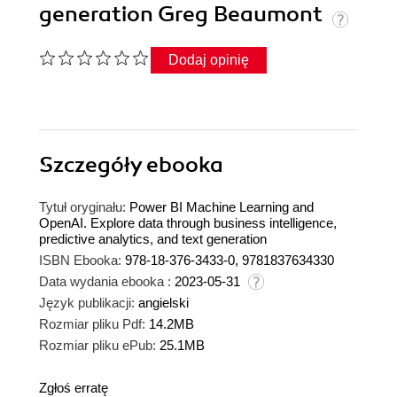
generation Greg Beaumont
Dodaj opinię
Szczegóły
ebooka
Tytuł oryginału:
Power BI Machine Learning and
OpenAI. Explore data through business intelligence,
predictive analytics, and text generation
ISBN Ebooka:
978-18-376-3433-0, 9781837634330
Data wydania ebooka :
2023-05-31
Język publikacji:
angielski
Rozmiar pliku Pdf:
14.2MB
Rozmiar pliku ePub:
25.1MB
Zgłoś erratę