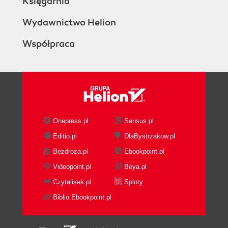
Księgarnia
Wydawnictwo Helion
Współpraca
Onepress.pl
Sensus.pl
Editio.pl
DlaBystrzakow.pl
Bezdroza.pl
Ebookpoint.pl
Videopoint.pl
Beya.pl
Czytalisek.pl
Sploty
Biblio.Ebookpoint.pl