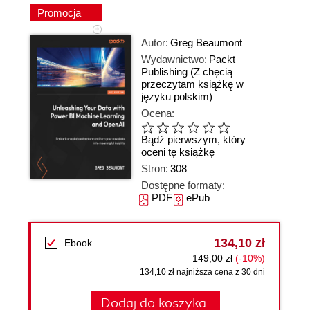
Promocja
Autor:
Greg Beaumont
Wydawnictwo:
Packt
Publishing
(Z chęcią
przeczytam książkę w
języku polskim)
Ocena:
Bądź pierwszym, który
oceni tę książkę
Stron:
308
Dostępne formaty:
PDF
ePub
134,10 zł
Ebook
149,00 zł
(-10%)
134,10 zł najniższa cena z 30 dni
Dodaj do koszyka