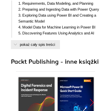
1. Requirements, Data Modeling, and Planning
2. Preparing and Ingesting Data with Power Query
3. Exploring Data using Power BI and Creating a
Semantic Model
4. Model Data for Machine Learning in Power BI
5. Discovering Features Using Analytics and AI
Visuals
pokaż cały spis treści
6. Discovering New Features Using R and Python
visuals
7. Deploying Data Ingestion and Transformation
Packt Publishing - inne książki
Components to the Power BI Cloud Service
8. Building Machine Learning Models with Power
BI
9. Evaluating Trained and Tested ML Models
10. Iterating Power BI ML Models
11. Applying Power BI ML Models
12. Use Cases for OpenAI
13. Using OpenAI and Azure OpenAI in Power BI
Dataflows