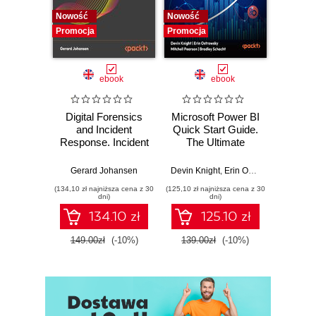
14. Project Review and Looking Forward
Nowość
Nowość
Nowość
Promocja
Promocja
Promocj
ebook
ebook
Digital Forensics
Microsoft Power BI
Pract
and Incident
Quick Start Guide.
Intel
Response. Incident
The Ultimate
Data-D
Response tools
Beginner's Guide
Hunti
and techniques for
to Power BI, Data
your c
Gerard Johansen
Devin Knight
,
Erin Ostrowsky
,
Mitchel
effective cyber
Storytelling, AI
effor
(134,10 zł najniższa cena z 30
(125,10 zł najniższa cena z 30
(116,10 zł 
threat response -
Tools, and
dete
dni)
dni)
Fourth Edition
Microsoft Fabric -
def
134.10 zł
125.10 zł
Fourth Edition
ATT&C
tool
149.00zł
(-10%)
139.00zł
(-10%)
129.0
E