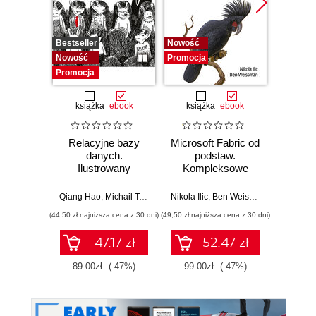
Bestseller
Nowość
Promocj
Nowość
Promocja
Promocja
książka
ebook
książka
ebook
ksią
Relacyjne bazy
Microsoft Fabric od
My
danych.
podstaw.
statys
Ilustrowany
Kompleksowe
analiz
przewodnik
projektowanie
wydoby
nowoczesnej
wiedzę.
Qiang Hao
,
Michail Tsikerdekis
Nikola Ilic
,
Ben Weissman
Allen
analityki danych
(44,50 zł najniższa cena z 30 dni)
(49,50 zł najniższa cena z 30 dni)
(44,50 zł naj
47.17 zł
52.47 zł
89.00zł
(-47%)
99.00zł
(-47%)
89.0