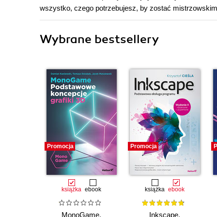
wszystko, czego potrzebujesz, by zostać mistrzowskim
Wybrane bestsellery
Promocja
Promocja
P
książka
ebook
książka
ebook
MonoGame.
Inkscape.