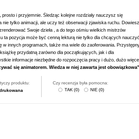
prosto i przyjemnie. Śledząc kolejne rozdziały nauczysz się
nie tylko animacji, ale uczy też obserwacji zjawiska ruchu. Dowies
i zrenderować Swoje dzieła , a do tego ośmiu wielkich mistrzów
u ta pozycja może być cenną lekturą nie tylko dla chcących nauczy
ję w innych programach, także ma wiele do zaoferowania. Przystępn
książkę przydatną zarówno dla początkujących, jak i dla
tkie informacje niezbędne do rozpoczęcia pracy i dużo, dużo więce
azywać się animatorem. Wiedza w niej zawarta jest obowiązkowa"
tyczy produktu:
Czy recenzja była pomocna:
TAK
(
0
)
NIE
(
0
)
 drukowana