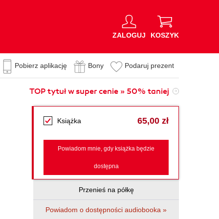
ZALOGUJ
KOSZYK
Pobierz aplikację
Bony
Podaruj prezent
TOP tytuł w super cenie » 50% taniej
65,00 zł
Książka
Powiadom mnie, gdy książka będzie
dostępna
Przenieś na półkę
Powiadom o dostępności audiobooka »