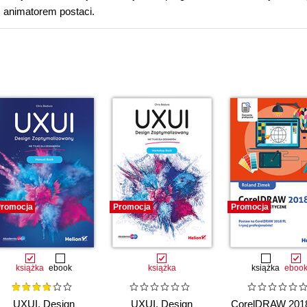
 animatorem postaci.
romocja
Promocja
Promocja
książka
ebook
książka
książka
eboo
UXUI. Design
UXUI. Design
CorelDRAW 2018