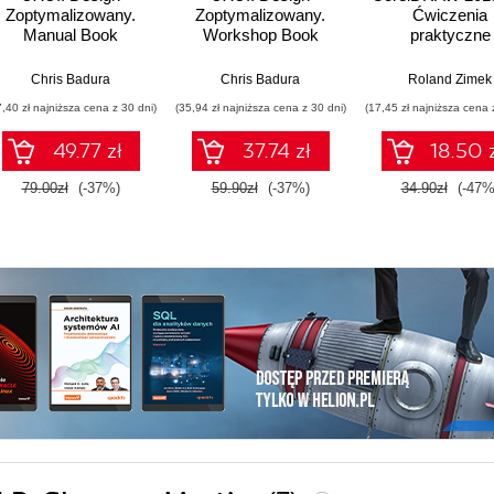
Zoptymalizowany.
Zoptymalizowany.
Ćwiczenia
Manual Book
Workshop Book
praktyczne
Chris Badura
Chris Badura
Roland Zimek
7,40 zł najniższa cena z 30 dni)
(35,94 zł najniższa cena z 30 dni)
(17,45 zł najniższa cena 
49.77 zł
37.74 zł
18.50 
79.00zł
(-37%)
59.90zł
(-37%)
34.90zł
(-47%