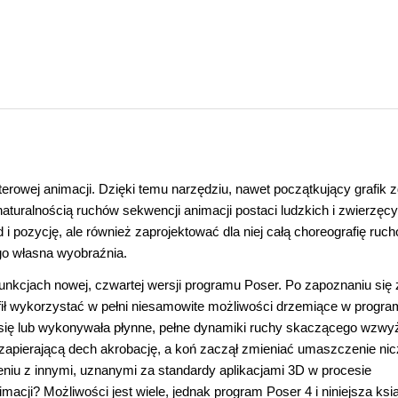
erowej animacji. Dzięki temu narzędziu, nawet początkujący grafik 
aturalnością ruchów sekwencji animacji postaci ludzkich i zwierzęcy
i pozycję, ale również zaprojektować dla niej całą choreografię ruc
go własna wyobraźnia.
nkcjach nowej, czwartej wersji programu Poser. Po zapoznaniu się 
rafił wykorzystać w pełni niesamowite możliwości drzemiące w progra
a się lub wykonywała płynne, pełne dynamiki ruchy skaczącego wzwy
ał zapierającą dech akrobację, a koń zaczął zmieniać umaszczenie ni
niu z innymi, uznanymi za standardy aplikacjami 3D w procesie
acji? Możliwości jest wiele, jednak program Poser 4 i niniejsza ksi