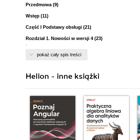
Przedmowa (9)
Wstęp (11)
Część I Podstawy obsługi (21)
Rozdział 1. Nowości w wersji 4 (23)
Najważniejsze ulepszenia (23)
pokaż cały spis treści
Co dalej? (36)
Rozdział 2. Interfejs programu (37)
Pierwsze czynności (37)
Helion - inne książki
Interfejs programu Poser 4 (38)
Ważne witryny internetowe (61)
Co dalej? (62)
Rozdział 3. Ustawianie postaci (63)
Dostrzegać więcej (63)
Podstawowe pozycje (64)
Kształtowanie postaci ludzkiej (74)
Kształtowanie z użyciem deformatorów (79)