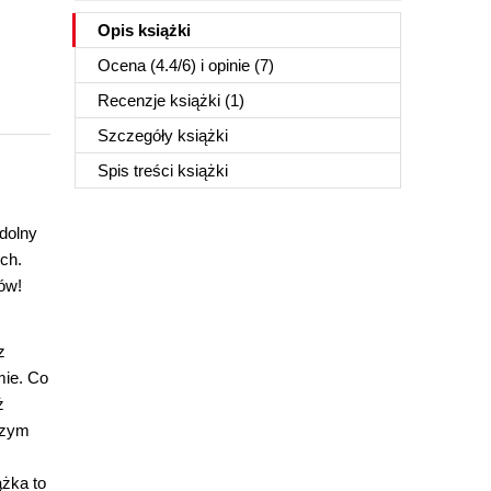
Opis
książki
Ocena (
4.4
/
6
) i opinie (7)
Recenzje
książki
(1)
Szczegóły
książki
Spis treści
książki
zdolny
ch.
hów!
z
mie. Co
ż
czym
ążka to