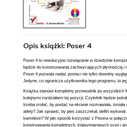
Opis
książki
: Poser 4
Poser 4 to rewolucyjne rozwiązanie w dziedzinie komput
będzie do konstruowania zachwycających płynnością i n
Poser 4 pozwala nadać postaci nie tylko dowolny wygląd 
Jedyne, co ogranicza użytkownika tego programu, to je
Książka stanowi kompletny przewodnik po wszystkich fu
kolejnymi rozdziałami tej pozycji, Czytelnik będzie pot
trzeba zrobić, by postać na ekranie rozmawiała, śmiał
atlety? Jak sprawić, by pies zaszczekał, delfin wykon
kameleon? W jaki sposób korzystać z Posera w połącze
konstruowania kompletnych, trójwymiarowych scen i anim