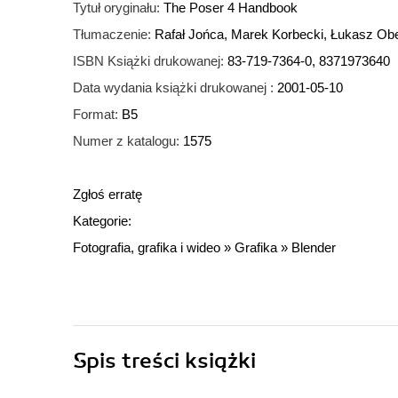
Tytuł oryginału:
The Poser 4 Handbook
Tłumaczenie:
Rafał Jońca, Marek Korbecki, Łukasz Ob
ISBN Książki drukowanej:
83-719-7364-0, 8371973640
Data wydania książki drukowanej :
2001-05-10
Format:
B5
Numer z katalogu:
1575
Zgłoś erratę
Kategorie:
Fotografia, grafika i wideo
»
Grafika
»
Blender
Spis treści
książki