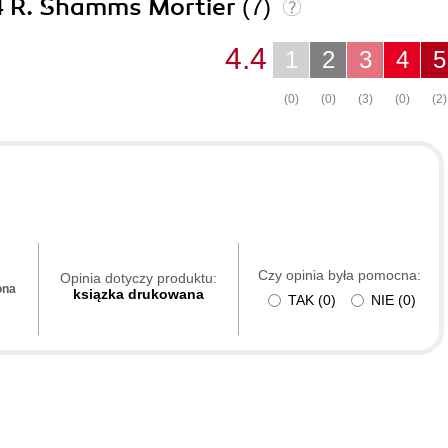
 4 R. Shamms Mortier
(7)
4.4
1
2
3
4
5
(0)
(0)
(3)
(0)
(2)
Czy opinia była pomocna:
Opinia dotyczy produktu:
ona
ksiązka drukowana
TAK
(
0
)
NIE
(
0
)