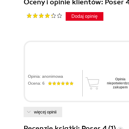
Oceny i opinie klientów: Poser
Dodaj opinię
Opinia: anonimowa
Opinia
Ocena: 6
niepotwierdz
zakupem
więcej opinii
Recenzje
książki
: Poser 4 (1)