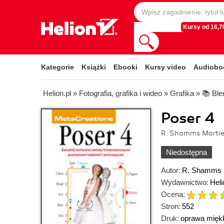
Kursy od 16,70
Kategorie
Książki
Ebooki
Kursy video
Audiobo
Helion.pl
»
Fotografia, grafika i wideo
»
Grafika
»
📚 Ble
Poser 4
R. Shamms Mortie
Niedostępna
Autor:
R. Shamms M
Wydawnictwo:
Heli
Ocena:
Stron:
552
Druk:
oprawa mięk