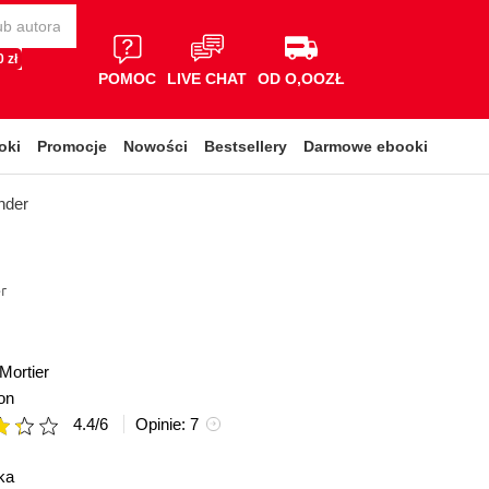
 zł
POMOC
LIVE CHAT
OD O,OOZŁ
oki
Promocje
Nowości
Bestsellery
Darmowe ebooki
nder
r
ortier
on
4.4
/
6
Opinie:
7
ka