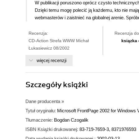
W publikacji poruszono oprócz czysto technicznych 
Dzięki temu mogę polecić ją każdemu, kto nie maj
webmasterów i zaistnieć na globalnej arenie. Spróbu
Recenzja:
Recenzja do
CD-Action Strefa WWW Michał
ksiązka
Łukasiewicz 08/2002
więcej recenzji
Szczegóły
książki
Dane producenta
»
Tytuł oryginału:
Microsoft FrontPage 2002 for Windows V
Tłumaczenie:
Bogdan Czogalik
ISBN Książki drukowanej:
83-719-7659-3, 8371976593
Data wydania książki drukowanej :
2002-03-13