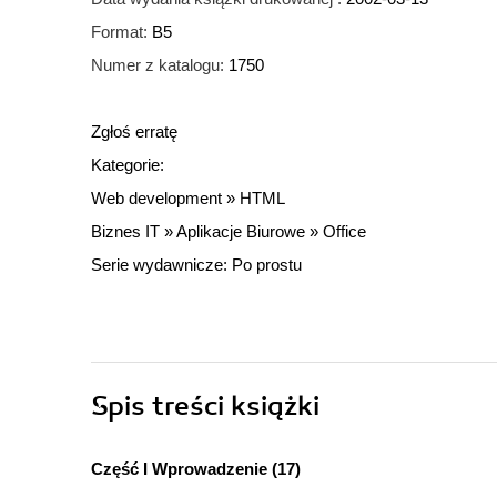
Format:
B5
Numer z katalogu:
1750
Zgłoś erratę
Kategorie:
Web development
»
HTML
Biznes IT
»
Aplikacje Biurowe
»
Office
Serie wydawnicze:
Po prostu
Spis treści
książki
Część I Wprowadzenie (17)