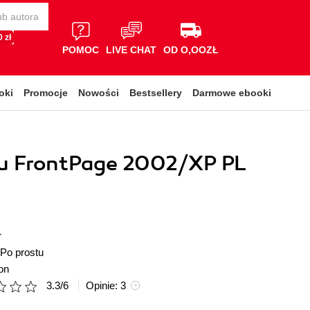
 zł
POMOC
LIVE CHAT
OD O,OOZŁ
oki
Promocje
Nowości
Bestsellery
Darmowe ebooki
tu FrontPage 2002/XP PL
r
Po prostu
on
3.3
/
6
Opinie:
3