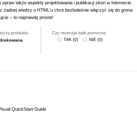
spraw także aspekty projektowania i publikacji stron w Internecie.
ąc żadnej wiedzy o HTML'u chce bezboleśnie włączyć się do grona
jcie -- to naprawdę proste!
tyczy produktu:
Czy recenzja była pomocna:
TAK
(
0
)
NIE
(
0
)
 drukowana
isual QuickStart Guide