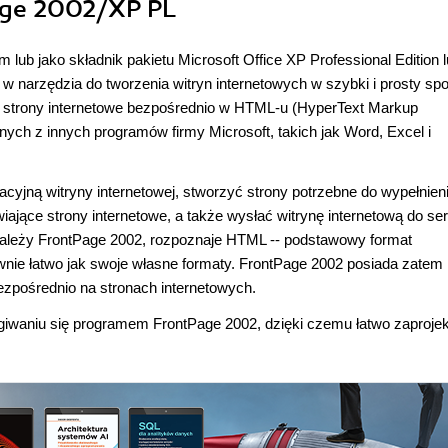
Page 2002/XP PL
ub jako składnik pakietu Microsoft Office XP Professional Edition 
 w narzędzia do tworzenia witryn internetowych w szybki i prosty sp
yć strony internetowe bezpośrednio w HTML-u (HyperText Markup
nych z innych programów firmy Microsoft, takich jak Word, Excel i
yjną witryny internetowej, stworzyć strony potrzebne do wypełnieni
iające strony internetowe, a także wysłać witrynę internetową do se
o należy FrontPage 2002, rozpoznaje HTML -- podstawowy format
wnie łatwo jak swoje własne formaty. FrontPage 2002 posiada zatem
zpośrednio na stronach internetowych.
giwaniu się programem FrontPage 2002, dzięki czemu łatwo zaprojek