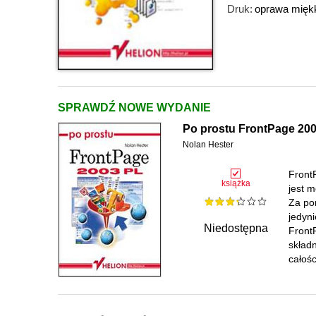
Druk:
oprawa mięk
SPRAWDŹ NOWE WYDANIE
Po prostu FrontPage 20
Nolan Hester
Front
książka
jest 
Za po
jedyni
Niedostępna
FrontP
skład
całoś