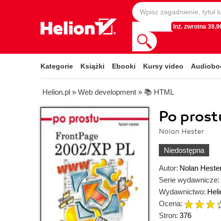
Inż. zwrotna 39,90
Kategorie
Książki
Ebooki
Kursy video
Audiobo
Helion.pl
»
Web development
»
📚 HTML
Po pros
Nolan Hester
Niedostępna
Autor:
Nolan Heste
Serie wydawnicze:
Wydawnictwo:
Heli
Ocena:
Stron:
376