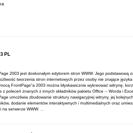
ka
03 PL
Page 2003 jest doskonałym edytorem stron WWW. Jego podstawową za
możliwość tworzenia stron internetowych przez osoby nie znające język
mocą FrontPage"a 2003 można błyskawicznie wykreować witrynę, korz
e z poleceń znanych z innych składników pakietu Office -- Worda i Exce
age umożliwia zbudowanie struktury nawigacyjnej witryny, jej kolejnyc
ników, dodanie elementów interaktywnych i multimedialnych oraz umies
ci na serwerze WWW. ...