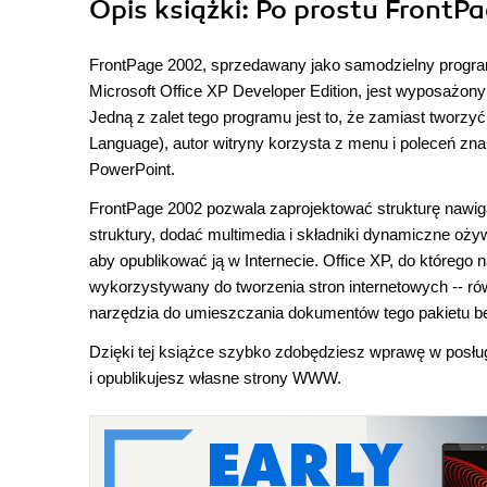
Opis
książki
: Po prostu Front
FrontPage 2002, sprzedawany jako samodzielny program l
Microsoft Office XP Developer Edition, jest wyposażony
Jedną z zalet tego programu jest to, że zamiast tworz
Language), autor witryny korzysta z menu i poleceń zna
PowerPoint.
FrontPage 2002 pozwala zaprojektować strukturę nawigac
struktury, dodać multimedia i składniki dynamiczne ożyw
aby opublikować ją w Internecie. Office XP, do któreg
wykorzystywany do tworzenia stron internetowych -- ró
narzędzia do umieszczania dokumentów tego pakietu be
Dzięki tej książce szybko zdobędziesz wprawę w posłu
i opublikujesz własne strony WWW.