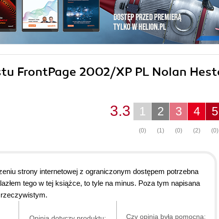
rostu FrontPage 2002/XP PL Nolan Hest
3.3
1
2
3
4
5
(0)
(1)
(0)
(2)
(0)
zeniu strony internetowej z ograniczonym dostępem potrzebna
azłem tego w tej książce, to tyle na minus. Poza tym napisana
 rzeczywistym.
Czy opinia była pomocna:
Opinia dotyczy produktu: