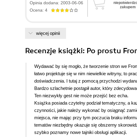
Opinia dodana: 2003-06-06
niepotwierdz
zakupem
Ocena: 4
więcej opinii
Recenzje
książki
: Po prostu Fr
Wydawać by się mogło, że tworzenie stron we Front
łatwo projektuje się w nim niewielkie witryny, t
doświadczenia. I tutaj z pomocą przychodzi wydana
Bardzo szlachetnie postąpił autor, który zdecydow
Ten niezwykły gest nie może przejść bez echa.
Książka posiada czytelny podział tematyczny, a k
czynności, jakie należy wykonać by osiągnąć zam
miejsca, nie mając przy tym poczucia braku inform
tematów niezbędny okazuje się obszerny skorowidz
szybko poznamy nowe tajniki obsługi aplikacji.