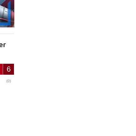
er
6
(0)