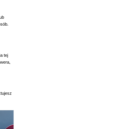
lub
osób.
a tej
rwera,
tujesz