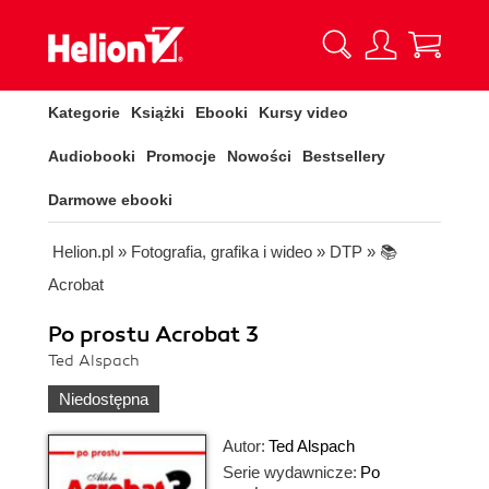
Kategorie
Książki
Ebooki
Kursy video
Audiobooki
Promocje
Nowości
Bestsellery
Darmowe ebooki
Helion.pl
»
Fotografia, grafika i wideo
»
DTP
»
📚
Acrobat
Po prostu Acrobat 3
Ted Alspach
Niedostępna
Autor:
Ted Alspach
Serie wydawnicze:
Po