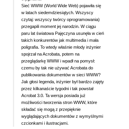
Sieć WWW (World Wide Web) pojawiła się
w latach siedemdziesiątych. Wszyscy
czytaj: wszyscy twórcy oprogramowania)
przegapili moment jej narodzin. W ciągu
paru lat światowa Pajęczyna usunęła w cień
takich konkurentów jak multimedia i mała
poligrafia. To wtedy właśnie młody inżynier
spojrzał na Acrobata, potem na
przeglądarkę WWW i wpadł na pomysł:
czemu by tak nie używać Acrobata do
publikowania dokumentów w sieci WWW?
Jak głosi legenda, inżynier był bardzo zajęty
przez kilkanaście tygodni i tak powstał
Acrobat 3.0. Ta wersja posiada już
możliwości tworzenia stron WWW, które
składać się mogą z przepięknie
wyglądających dokumentów z wymyślnymi
czcionkami i ilustracjami.