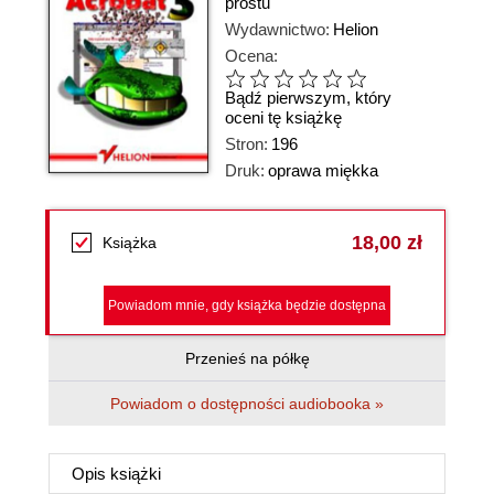
prostu
Wydawnictwo:
Helion
Ocena:
Bądź pierwszym, który
oceni tę książkę
Stron:
196
Druk:
oprawa miękka
18,00 zł
Książka
Powiadom mnie, gdy książka będzie dostępna
Przenieś na półkę
Powiadom o dostępności audiobooka »
Opis
książki