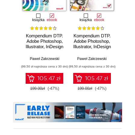
książka
ebook
książka
ebook
Kompendium DTP.
Kompendium DTP.
Adobe Photoshop,
Adobe Photoshop,
Illustrator, InDesign
Illustrator, InDesign
i Acrobat w
i Acrobat w
praktyce. Wydanie
praktyce. Wydanie
Paweł Zakrzewski
Paweł Zakrzewski
III
II
(99,50 zł najniższa cena z 30 dni)
(99,50 zł najniższa cena z 30 dni)
105.47 zł
105.47 zł
199.00zł
(-47%)
199.00zł
(-47%)