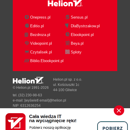
Użycie sterownika PDF Writer (60)
Drukowanie z użyciem sterownika PDF Writer
(61)
Onepress.pl
Sensus.pl
Opcje sterownika PDF Writer (62)
Editio.pl
DlaBystrzakow.pl
Zmiana opcji sterownika PDF Writer (63)
Bezdroza.pl
Ebookpoint.pl
Osadzanie czcionek w pliku PDF (64)
Videopoint.pl
Beya.pl
Rozdział 6. Wykorzystanie programu Acrobat
Czytalisek.pl
Sploty
Distiller (65)
Biblio.Ebookpoint.pl
Tworzenie plików postscriptowych (66)
Uruchamianie programu Acrobat Distiller (67)
Konwersja pliku postscriptowego na format PDF
Helion.pl sp. z o.o.
(68)
ul. Kościuszki 1c
© Helion.pl 1991-2026
44-100 Gliwice
Ustawienia programu Acrobat Distiller (69)
tel. (32) 230-98-63
Ustawienia konwersji (70)
e-mail:
[wyświetl email]@helion.pl
Karta Compression (71)
NIP: 6312636254
Regon: 241989027
Karty Font Embedding i Advanced (72)
Określanie położenia folderów z czcionkami (73)
Designed with ♥ by
Tonik.pl
Automatyczna konwersja plików postscriptowych