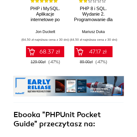
PHP i MySQL.
PHP 8 i SQL.
Maste
Aplikacje
Wydanie 2.
internetowe po
Programowanie dla
Devel
stronie serwera
początkujących w
50 lekcjach
Jon Duckett
Mariusz Duka
(64,50 zł najniższa cena z 30 dni)
(44,50 zł najniższa cena z 30 dni)
(89,91 zł naj
68.37 zł
47.17 zł
129.00zł
(-47%)
89.00zł
(-47%)
99.9
Ebooka
"PHPUnit Pocket
Guide"
przeczytasz na: