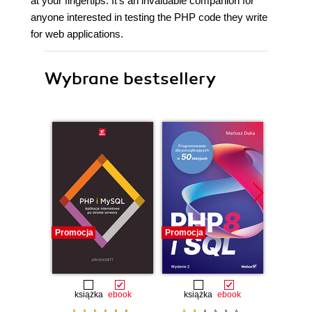
at your fingertips. It's an invaluable companion for
anyone interested in testing the PHP code they write
for web applications.
Wybrane bestsellery
Promocja
Promocja
Promocj
książka
ebook
książka
ebook