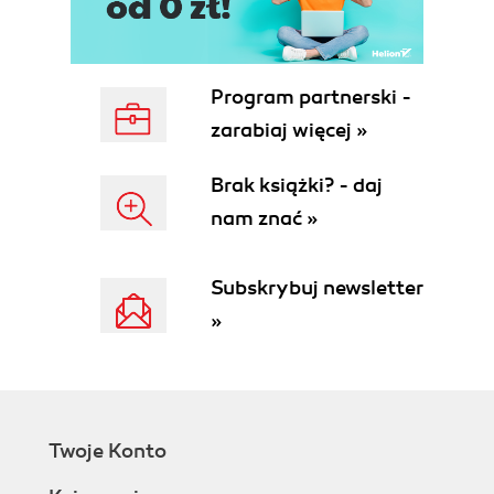
15-1. Overview
15-2. PHPUnit2_Framework_Assert
15-3. PHPUnit2_Framework_Test
15-4. PHPUnit2_Framework_TestCase
Program partnerski -
15-5. PHPUnit2_Framework_TestSuite
zarabiaj więcej »
15-6. PHPUnit2_Framework_TestResult
15-7. Package Structure
Brak książki? - daj
16. Extending PHPUnit
nam znać »
16-1. Subclass
PHPUnit2_Framework_TestCase
16-2. Assert Classes
Subskrybuj newsletter
16-3. Subclass
»
PHPUnit2_Extensions_TestDecorator
16-4. Implement
PHPUnit2_Framework_Test
16-5. Subclass
PHPUnit2_Framework_TestResult
Twoje Konto
16-6. Implement
PHPUnit2_Framework_TestListener