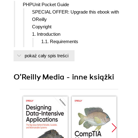
PHPUnit Pocket Guide
SPECIAL OFFER: Upgrade this ebook with
OReilly
Copyright
1. Introduction
1.1. Requirements
1.2. This Book Is Free
pokaż cały spis treści
1.3. Conventions Used in This Book
1.4. How to Contact Us
1.5. Acknowledgments
O'Reilly Media - inne książki
2. Automating Tests
3. PHPUnits Goals
4. Installing PHPUnit
5. The Command-Line Test Runner
6. Fixtures
6-1. More setUp() than tearDown()
6-2. Variations
6-3. Suite-Level Setup
7. Testing Exceptions and Performance