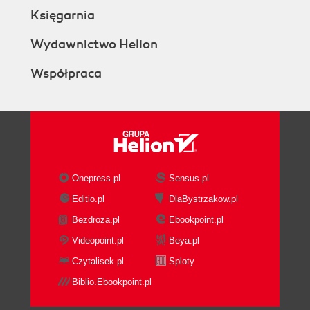
Księgarnia
Wydawnictwo Helion
Współpraca
Onepress.pl
Sensus.pl
Editio.pl
DlaBystrzakow.pl
Bezdroza.pl
Ebookpoint.pl
Videopoint.pl
Beya.pl
Czytalisek.pl
Sploty
Biblio.Ebookpoint.pl