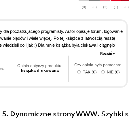
(0)
(0)
(2)
(1)
(0)
 dla początkującego programisty. Autor opisuje forum, logowanie
wanie błędów i wiele więcej. Po tej książce z łatwością resztę
 wiedzieli co i jak ;) Dla mnie książka była ciekawa i ciągnęło
Rozwiń »
Czy opinia była pomocna:
Opinia dotyczy produktu:
ona
ksiązka drukowana
TAK
(
0
)
NIE
(
0
)
 5. Dynamiczne strony WWW. Szybki s