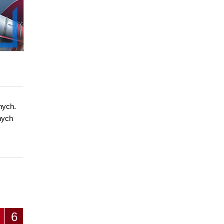
nych.
nych
6