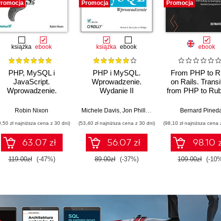
romocja
Promocja
Promocja
książka
ebook
książka
ebook
ebook
PHP, MySQL i
PHP i MySQL.
From PHP to R
JavaScript.
Wprowadzenie.
on Rails. Transi
Wprowadzenie.
Wydanie II
from PHP to Ru
Wydanie V
leveraging yo
existing back
Robin Nixon
Michele Davis
,
Jon Phillips
Bernard Pined
programmin
9,50 zł najniższa cena z 30 dni)
(53,40 zł najniższa cena z 30 dni)
(98,10 zł najniższa cena 
knowledge
63.07 zł
56.07 zł
98.10 z
119.00zł
(-47%)
89.00zł
(-37%)
109.00zł
(-10