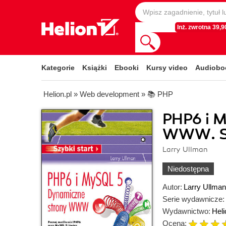
Inż. zwrotna 39,90
Kategorie
Książki
Ebooki
Kursy video
Audiobo
Helion.pl
»
Web development
»
📚 PHP
PHP6 i 
WWW. Sz
Larry Ullman
Niedostępna
Autor:
Larry Ullman
Serie wydawnicze:
Wydawnictwo:
Heli
Ocena: