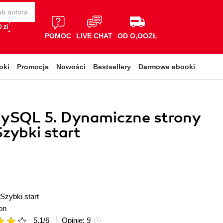
 zł
POMOC
LIVE CHAT
OD O,OOZŁ
oki
Promocje
Nowości
Bestsellery
Darmowe ebooki
MySQL 5. Dynamiczne strony
ybki start
Szybki start
on
5.1
/
6
Opinie:
9