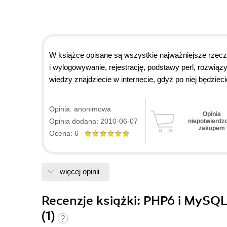
W książce opisane są wszystkie najważniejsze rzeczy
i wylogowywanie, rejestrację, podstawy perl, rozwiązy
wiedzy znajdziecie w internecie, gdyż po niej będziecie
mnie do niej. Zasłużona szósteczka.
Opinia: anonimowa
Opinia
Opinia dodana: 2010-06-07
niepotwierdz
zakupem
Ocena: 6
więcej opinii
Recenzje
książki
: PHP6 i MySQL
(1)