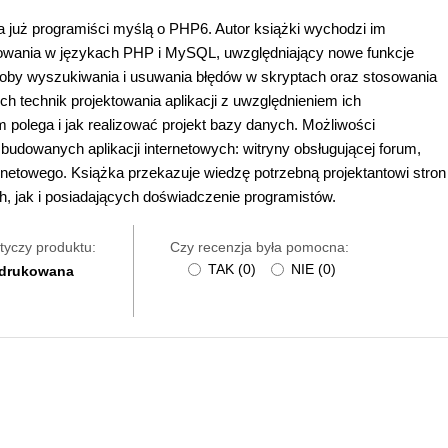
a już programiści myślą o PHP6. Autor książki wychodzi im
mowania w językach PHP i MySQL, uwzględniający nowe funkcje
by wyszukiwania i usuwania błędów w skryptach oraz stosowania
echnik projektowania aplikacji z uwzględnieniem ich
 polega i jak realizować projekt bazy danych. Możliwości
budowanych aplikacji internetowych: witryny obsługującej forum,
rnetowego. Książka przekazuje wiedzę potrzebną projektantowi stron
 jak i posiadających doświadczenie programistów.
tyczy produktu:
Czy recenzja była pomocna:
TAK
(
0
)
NIE
(
0
)
 drukowana