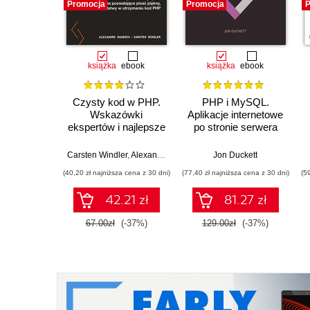
Promocja
Promocja
P
książka
ebook
książka
ebook
Czysty kod w PHP.
PHP i MySQL.
Wskazówki
Aplikacje internetowe
ekspertów i najlepsze
po stronie serwera
rozwiązania
pozwalające pisać
Carsten Windler
,
Alexandre Daubois
Jon Duckett
piękny, przystępny i
(40,20 zł najniższa cena z 30 dni)
(77,40 zł najniższa cena z 30 dni)
(5
łatwy w utrzymaniu
kod PHP
42.21 zł
81.27 zł
67.00zł
(-37%)
129.00zł
(-37%)