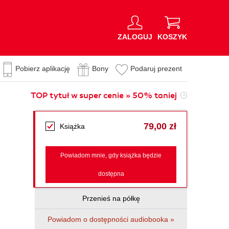
ZALOGUJ
KOSZYK
Pobierz aplikację
Bony
Podaruj prezent
TOP tytuł w super cenie » 50% taniej
79,00 zł
Książka
Powiadom mnie, gdy książka będzie
dostępna
Przenieś na półkę
Powiadom o dostępności audiobooka »