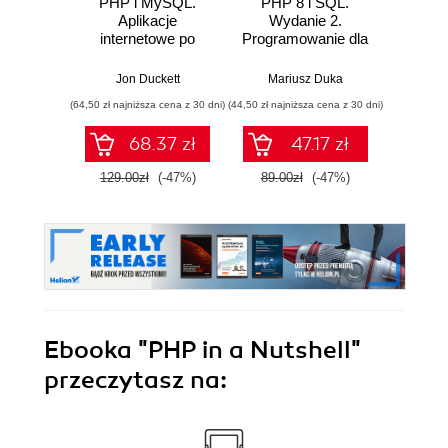
PHP i MySQL.
PHP 8 i SQL.
Maste
Aplikacje
Wydanie 2.
internetowe po
Programowanie dla
Devel
stronie serwera
początkujących w
50 lekcjach
Jon Duckett
Mariusz Duka
(64,50 zł najniższa cena z 30 dni)
(44,50 zł najniższa cena z 30 dni)
(89,91 zł naj
68.37 zł
47.17 zł
129.00zł
(-47%)
89.00zł
(-47%)
99.9
Ebooka
"PHP in a Nutshell"
przeczytasz na: