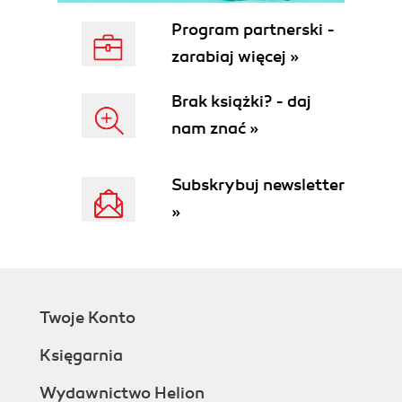
2.2.3. Configuring Extensions
Program partnerski -
2.3. Testing Your Configuration
zarabiaj więcej »
2.4. System Configuration
3. The PHP Interpreter
Brak książki? - daj
3.1. Running PHP Scripts
nam znać »
3.2. Extending PHP
3.3. PEAR
3.4. Abnormal Script Termination
Subskrybuj newsletter
4. The PHP Language
»
4.1. The Basics of PHP
4.2. Variables
4.3. Whitespace
4.4. Heredoc
4.5. Brief Introduction to Variable Types
Twoje Konto
4.6. Code Blocks
4.7. Opening and Closing Code Islands
Księgarnia
4.8. Comments
4.9. Conditional Statements
Wydawnictwo Helion