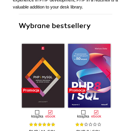
valuable addition to your desk library.
Wybrane bestsellery
Promocja
Promocja
Promocj
książka
ebook
książka
ebook