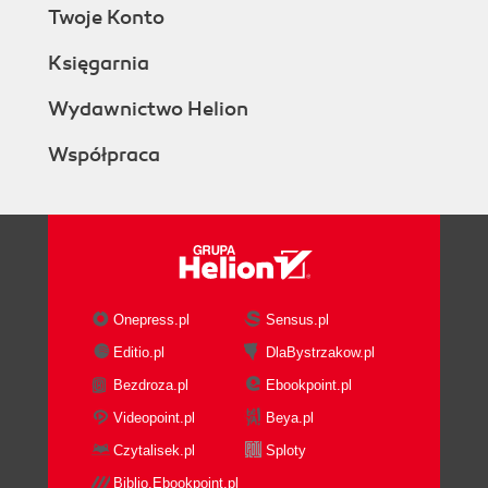
Twoje Konto
Księgarnia
Wydawnictwo Helion
Współpraca
Onepress.pl
Sensus.pl
Editio.pl
DlaBystrzakow.pl
Bezdroza.pl
Ebookpoint.pl
Videopoint.pl
Beya.pl
Czytalisek.pl
Sploty
Biblio.Ebookpoint.pl