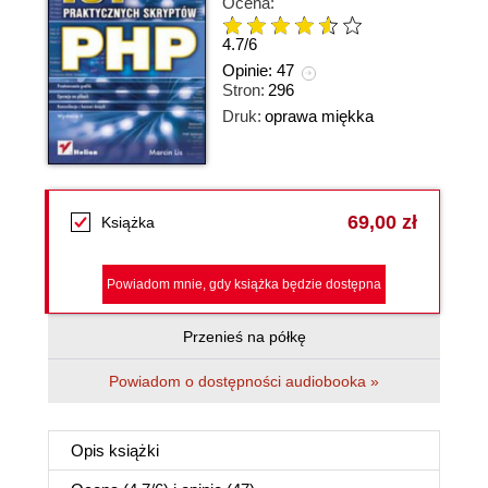
Ocena:
4.7
/
6
Opinie:
47
Stron:
296
Druk:
oprawa miękka
69,00 zł
Książka
Powiadom mnie, gdy książka będzie dostępna
Przenieś na półkę
Powiadom o dostępności audiobooka »
Opis
książki