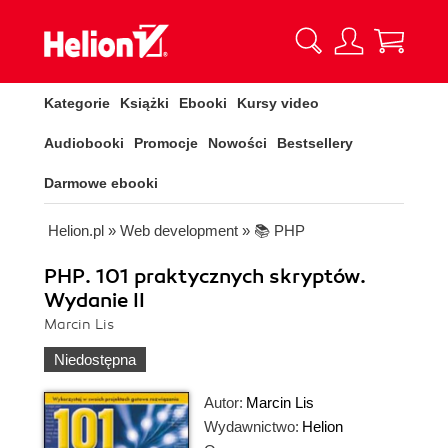
Kategorie
Książki
Ebooki
Kursy video
Audiobooki
Promocje
Nowości
Bestsellery
Darmowe ebooki
Helion.pl
»
Web development
»
📚 PHP
PHP. 101 praktycznych skryptów.
Wydanie II
Marcin Lis
Niedostępna
Autor:
Marcin Lis
Wydawnictwo:
Helion