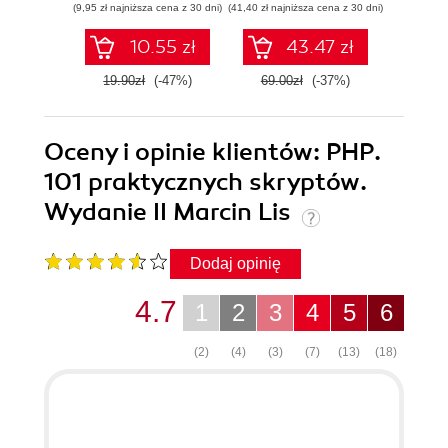
(9,95 zł najniższa cena z 30 dni)
(41,40 zł najniższa cena z 30 dni)
(49,50 zł naj
10.55 zł
43.47 zł
19.90zł
(-47%)
69.00zł
(-37%)
99.0
Oceny i opinie klientów: PHP.
101 praktycznych skryptów.
Wydanie II Marcin Lis
Dodaj opinię
4.7
1
2
3
4
5
6
(2)
(4)
(3)
(7)
(13)
(18)