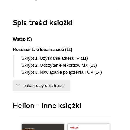
Spis treści
książki
Wstęp (9)
Rozdział 1. Globalna sieć (11)
Skrypt 1. Uzyskanie adresu IP (11)
Skrypt 2. Odczytanie rekordów MX (13)
Skrypt 3. Nawiązanie połączenia TCP (14)
Skrypt 4. Wysyłanie poczty (17)
pokaż cały spis treści
Skrypt 5. Pobranie pliku z serwera ftp (19)
Skrypt 6. Wysłanie pliku do serwera ftp (20)
Skrypt 7. Wysłanie pliku do serwera (upload pliku)
Helion - inne książki
(21)
Skrypt 8. Przekierowanie z użyciem znacznika
<meta> (24)
Skrypt 9. Przekierowanie z użyciem nagłówków