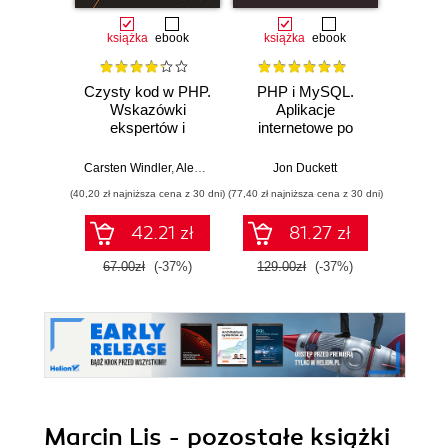
książka
ebook
książka
ebook
ksią
Czysty kod w PHP.
PHP i MySQL.
La
Wskazówki
Aplikacje
działa
ekspertów i
internetowe po
nowo
najlepsze
stronie serwera
aplik
rozwiązania
Wy
Carsten Windler
,
Alexandre Daubois
Jon Duckett
Mat
pozwalające pisać
(40,20 zł najniższa cena z 30 dni)
(77,40 zł najniższa cena z 30 dni)
(49,50 zł naj
piękny, przystępny
i łatwy w
42.21 zł
81.27 zł
utrzymaniu kod
PHP
67.00zł
(-37%)
129.00zł
(-37%)
99.0
Marcin Lis - pozostałe książki