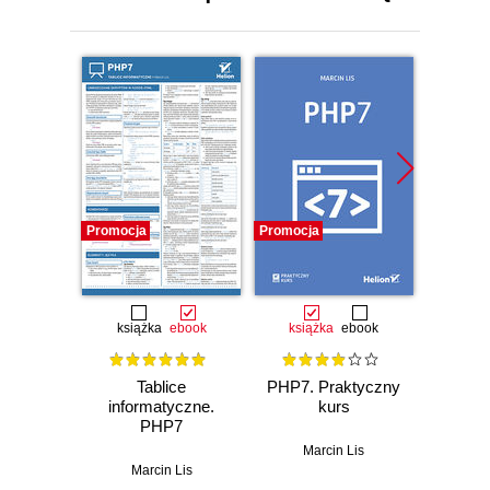
Promocja
Promocja
Promocj
książka
ebook
książka
ebook
ksią
Tablice
PHP7. Praktyczny
PHP i 
informatyczne.
kurs
każdeg
PHP7
Marcin Lis
Marcin Lis
Ma