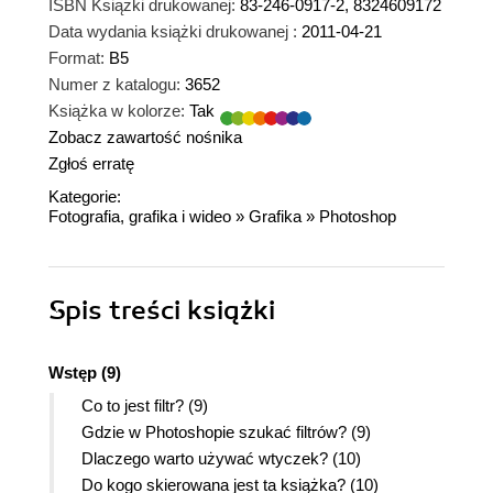
ISBN Książki drukowanej:
83-246-0917-2, 8324609172
Data wydania książki drukowanej :
2011-04-21
Format:
B5
Numer z katalogu:
3652
Książka w kolorze:
Tak
Zobacz zawartość nośnika
Zgłoś erratę
Kategorie:
Fotografia, grafika i wideo
»
Grafika
»
Photoshop
Spis treści
książki
Wstęp (9)
Co to jest filtr? (9)
Gdzie w Photoshopie szukać filtrów? (9)
Dlaczego warto używać wtyczek? (10)
Do kogo skierowana jest ta książka? (10)