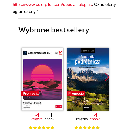
https://www.colorpilot.com/special_plugins
. Czas oferty
ograniczony."
Wybrane bestsellery
Promocja
Promocja
Promocj
książka
ebook
książka
ebook
ksią