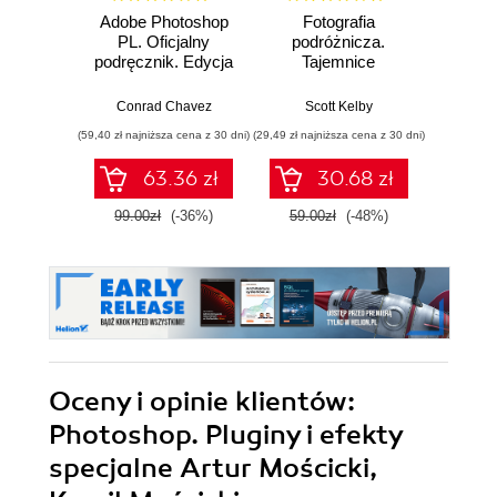
Adobe Photoshop
Fotografia
Sekre
PL. Oficjalny
podróżnicza.
fotogra
podręcznik. Edycja
Tajemnice
Prof
2023
zawodowców
zdjęc
wyjaśnione krok po
Conrad Chavez
Scott Kelby
Sc
kroku
(59,40 zł najniższa cena z 30 dni)
(29,49 zł najniższa cena z 30 dni)
(35,40 zł naj
63.36 zł
30.68 zł
99.00zł
(-36%)
59.00zł
(-48%)
59.0
Oceny i opinie klientów:
Photoshop. Pluginy i efekty
specjalne Artur Mościcki,