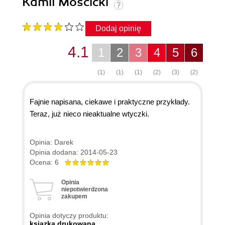
Kamil Mościcki
Dodaj opinię
4.1
1
2
3
4
5
6
(1)
(1)
(1)
(2)
(3)
(2)
Fajnie napisana, ciekawe i praktyczne przykłady.
Teraz, już nieco nieaktualne wtyczki.
Opinia: Darek
Opinia dodana: 2014-05-23
Ocena: 6
Opinia
niepotwierdzona
zakupem
Opinia dotyczy produktu:
ksiązka drukowana