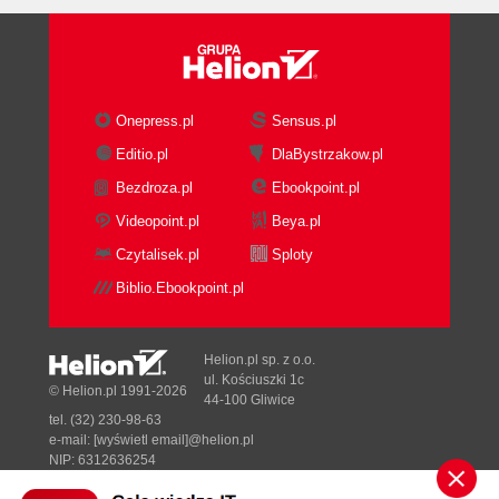
Okno wtyczki (50)
Clarity i czyste powietrze (50)
Duochrome (51)
Moodlight (52)
Onepress.pl
Sensus.pl
Efekty kolorystyczne (53)
Alienmist (53)
Editio.pl
DlaBystrzakow.pl
Nostalgia (54)
Bezdroza.pl
Ebookpoint.pl
Illustrator (55)
Videopoint.pl
Beya.pl
Lithograph (55)
Czytalisek.pl
Sploty
Pastellise (56)
W stylu starych mistrzów (57)
Biblio.Ebookpoint.pl
Titanium - zdjęcia w stylu obrazów Muncha
(57)
Helion.pl sp. z o.o.
Caravaggio - zdjęcia w stylu Michelangela
ul. Kościuszki 1c
© Helion.pl 1991-2026
Merisi da Caravaggio (58)
44-100 Gliwice
Artworx - w stylu van Gogha (59)
tel. (32) 230-98-63
e-mail:
[wyświetl email]@helion.pl
Cubism (60)
NIP: 6312636254
Bad Dream (60)
Regon: 241989027