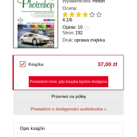
Wydawnictwo:
Helion
Ocena:
4.1
/
6
Opinie:
10
Stron:
192
Druk:
oprawa miękka
37,00 zł
Książka
Powiadom mnie, gdy książka będzie dostępna
Przenieś na półkę
Powiadom o dostępności audiobooka »
Opis
książki