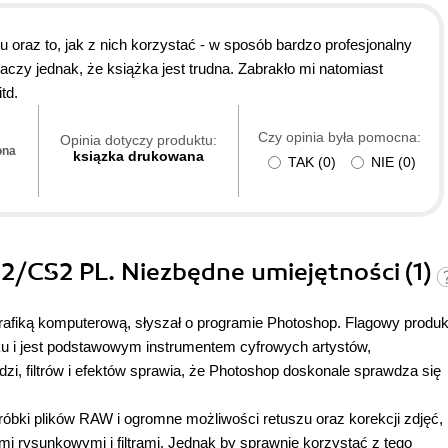
 oraz to, jak z nich korzystać - w sposób bardzo profesjonalny
zy jednak, że książka jest trudna. Zabrakło mi natomiast
td.
Czy opinia była pomocna:
Opinia dotyczy produktu:
ona
ksiązka drukowana
TAK
(
0
)
NIE
(
0
)
2/CS2 PL. Niezbędne umiejętności (1)
grafiką komputerową, słyszał o programie Photoshop. Flagowy produk
u i jest podstawowym instrumentem cyfrowych artystów,
zi, filtrów i efektów sprawia, że Photoshop doskonale sprawdza się
bki plików RAW i ogromne możliwości retuszu oraz korekcji zdjęć,
i rysunkowymi i filtrami. Jednak by sprawnie korzystać z tego