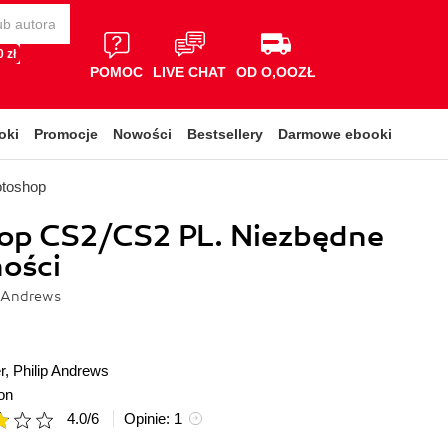
 zł
POMOC
LIVE CHAT
OD O,OOZŁ
oki
Promocje
Nowości
Bestsellery
Darmowe ebooki
otoshop
op CS2/CS2 PL. Niezbędne
ości
p Andrews
r
,
Philip Andrews
on
4.0
/
6
Opinie:
1