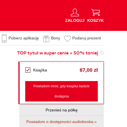
ZALOGUJ
KOSZYK
Pobierz aplikację
Bony
Podaruj prezent
TOP tytuł w super cenie » 50% taniej
87,00 zł
Książka
Powiadom mnie, gdy książka będzie
dostępna
Przenieś na półkę
Powiadom o dostępności audiobooka »