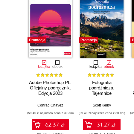
Promocja
Promocja
P
książka
ebook
książka
ebook
Adobe Photoshop PL.
Fotografia
Oficjalny podręcznik.
podróżnicza.
Edycja 2023
Tajemnice
zawodowców
wyjaśnione krok po
Conrad Chavez
Scott Kelby
kroku
(59,40 zł najniższa cena z 30 dni)
(29,49 zł najniższa cena z 30 dni)
(3
62.37 zł
31.27 zł