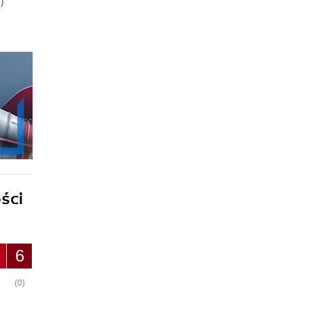
)
69.00zł
(-47%)
ści
6
(0)