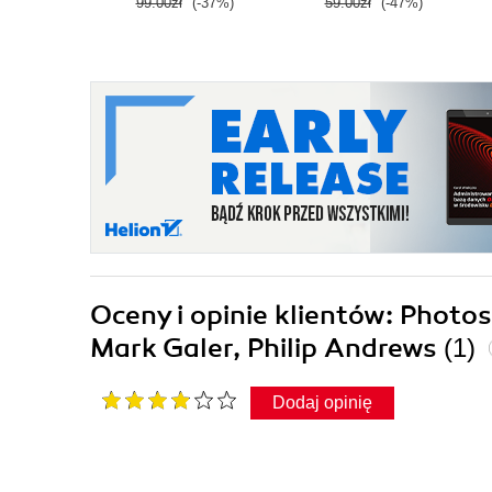
99.00zł
(-37%)
59.00zł
(-47%)
Oceny i opinie klientów: Phot
Mark Galer, Philip Andrews
(1)
Dodaj opinię