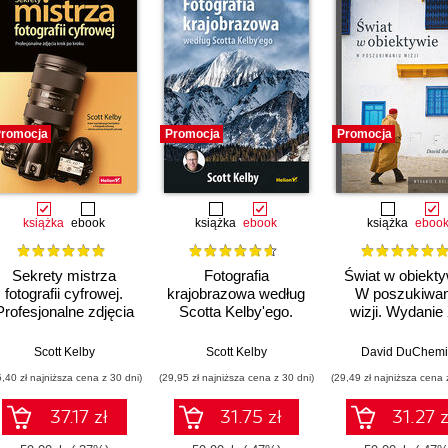
romocja
Promocja
Promocja
książka
ebook
książka
ebook
książka
eboo
Sekrety mistrza
Fotografia
Świat w obiekty
fotografii cyfrowej.
krajobrazowa według
W poszukiwan
Profesjonalne zdjęcia
Scotta Kelby'ego.
wizji. Wydanie 
krok po kroku
Przewodnik krok po
rocznicowe
kroku
Scott Kelby
Scott Kelby
David DuChem
5,40 zł najniższa cena z 30 dni)
(29,95 zł najniższa cena z 30 dni)
(29,49 zł najniższa cena 
37.17 zł
31.75 zł
31.27 z