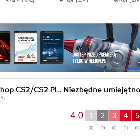
59.00zł
(-37%)
59.90zł
(-47%)
59.00zł
(-47%
oshop CS2/CS2 PL. Niezbędne umiejętno
4.0
1
2
3
4
5
(0)
(0)
(0)
(1)
(0)