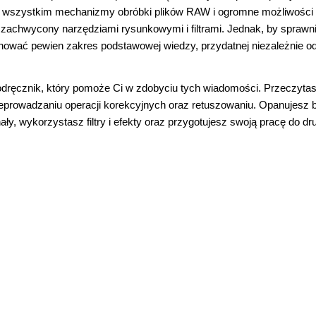
de wszystkim mechanizmy obróbki plików RAW i ogromne możliwości
ie zachwycony narzędziami rysunkowymi i filtrami. Jednak, by sprawn
anować pewien zakres podstawowej wiedzy, przydatnej niezależnie od
dręcznik, który pomoże Ci w zdobyciu tych wiadomości. Przeczytas
eprowadzaniu operacji korekcyjnych oraz retuszowaniu. Opanujesz 
ły, wykorzystasz filtry i efekty oraz przygotujesz swoją pracę do dr