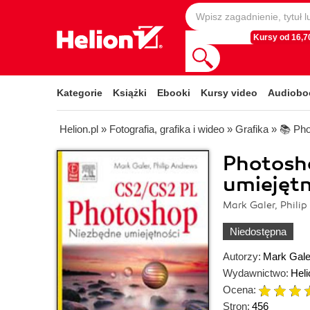
Kursy od 16,70
Kategorie
Książki
Ebooki
Kursy video
Audiobo
Helion.pl
»
Fotografia, grafika i wideo
»
Grafika
»
📚 Ph
Photosh
umiejętn
Mark Galer, Phili
Niedostępna
Autorzy:
Mark Gale
Wydawnictwo:
Heli
Ocena:
Stron:
456