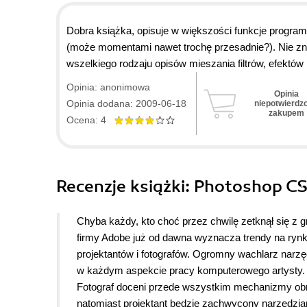
Dobra książka, opisuje w większości funkcje programu
(może momentami nawet trochę przesadnie?). Nie znac
wszelkiego rodzaju opisów mieszania filtrów, efektów i
Opinia: anonimowa
Opinia
Opinia dodana: 2009-06-18
niepotwierdz
zakupem
Ocena: 4
Recenzje
książki
: Photoshop CS
Chyba każdy, kto choć przez chwilę zetknął się z 
firmy Adobe już od dawna wyznacza trendy na rynk
projektantów i fotografów. Ogromny wachlarz narzęd
w każdym aspekcie pracy komputerowego artysty.
Fotograf doceni przede wszystkim mechanizmy obró
natomiast projektant będzie zachwycony narzędziam