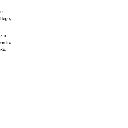
ie
 tego,
z o
bardzo
uku.