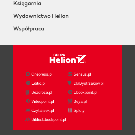
Księgarnia
Wydawnictwo Helion
Współpraca
Onepress.pl
Sensus.pl
Editio.pl
DlaBystrzakow.pl
Bezdroza.pl
Ebookpoint.pl
Videopoint.pl
Beya.pl
Czytalisek.pl
Sploty
Biblio.Ebookpoint.pl