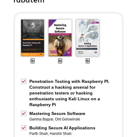
rabatem
Penetration Testing with Raspberry PI.
Construct a hacking arsenal for
penetration testers or hacking
enthusiasts using Kali Linux on a
Raspberry Pi
Mastering Secure Software
Garima Bajpai
,
Orit Golowinski
Building Secure AI Applications
Parth Shah
,
Harshil Shah