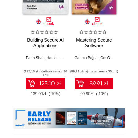
ebook
ebook
Building Secure AI
Mastering Secure
Mast
Applications
Software
with H
Parth Shah
,
Harshil Shah
Garima Bajpai
,
Orit Golowinski
Paulo 
(125,10 zł najniższa cena z 30
(89,91 zł najniższa cena z 30 dni)
(89,91 zł naj
dni)
125.10 zł
89.91 zł
139.00zł
(-10%)
99.90zł
(-10%)
99.9