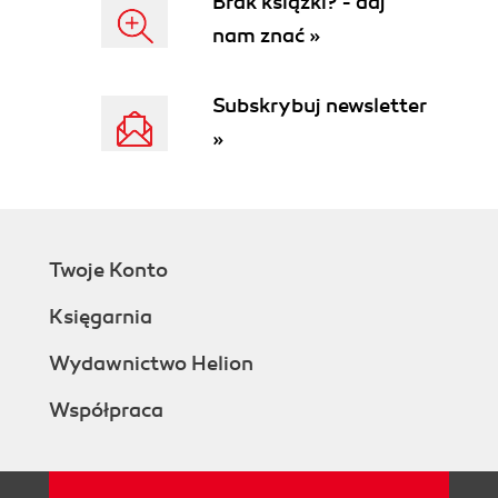
Brak książki? - daj
tost codzienny (42)
nam znać »
tosty podwojnie francuskie z creme brulee oraz
konfiturą z rabarbaru i czarnego pieprzu (44)
Subskrybuj newsletter
tost z sałatką z grillowanego łososia teriyaki i
ogorka (46)
»
wiosenny twarożek (56)
wytrawne muffinki marchewkowo-cukiniowe z
humusem (86)
Na obiad (103)
Twoje Konto
arbuzowa caprese z serem halloumi na kuskusie
(109)
Księgarnia
bakłażan zapiekany w sosie pomidorowym (123)
bakłażan z sosem miętowym i jogurtem (126)
Wydawnictwo Helion
bliny gryczane od Monatowej (182)
Współpraca
brukselka i tofu z makaronem soba (174)
cukinie faszerowane pilawem z jagnięciny, kaszy
bulgur i bobu (160)
czekoladowa duszona łopatka z kremową polentą