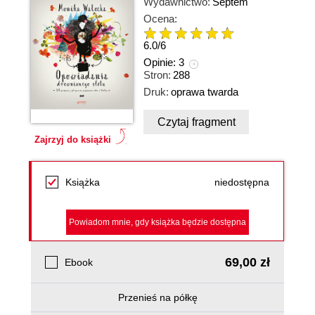
Wydawnictwo:
Septem
Ocena:
6.0
/
6
Opinie:
3
Stron:
288
Druk:
oprawa twarda
Czytaj fragment
Zajrzyj do książki
Książka
niedostępna
Powiadom mnie, gdy książka będzie dostępna
69,00 zł
Ebook
Przenieś na półkę