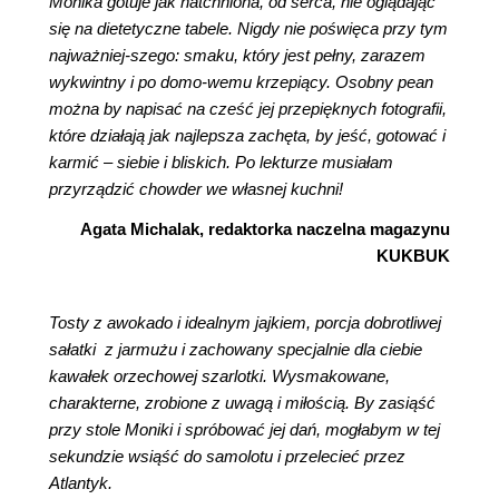
Monika gotuje jak natchniona, od serca, nie oglądając
się na dietetyczne tabele. Nigdy nie poświęca przy tym
najważniej-szego: smaku, który jest pełny, zarazem
wykwintny i po domo-wemu krzepiący. Osobny pean
można by napisać na cześć jej przepięknych fotografii,
które działają jak najlepsza zachęta, by jeść, gotować i
karmić – siebie i bliskich. Po lekturze musiałam
przyrządzić chowder we własnej kuchni!
Agata Michalak, redaktorka naczelna magazynu
KUKBUK
Tosty z awokado i idealnym jajkiem, porcja dobrotliwej
sałatki z jarmużu i zachowany specjalnie dla ciebie
kawałek orzechowej szarlotki. Wysmakowane,
charakterne, zrobione z uwagą i miłością. By zasiąść
przy stole Moniki i spróbować jej dań, mogłabym w tej
sekundzie wsiąść do samolotu i przelecieć przez
Atlantyk.