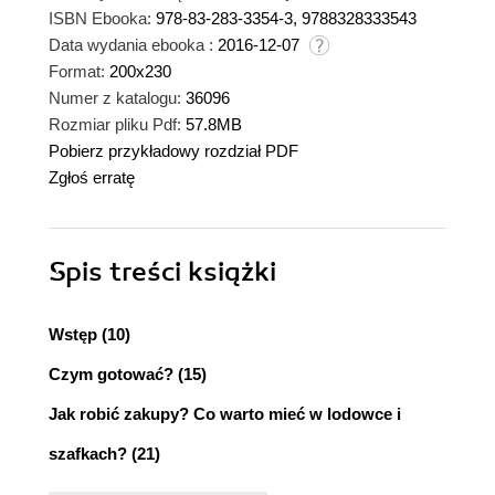
ISBN Ebooka:
978-83-283-3354-3, 9788328333543
Data wydania ebooka :
2016-12-07
Format:
200x230
Numer z katalogu:
36096
Rozmiar pliku Pdf:
57.8MB
Pobierz przykładowy rozdział PDF
Zgłoś erratę
Spis treści
książki
Wstęp (10)
Czym gotować? (15)
Jak robić zakupy? Co warto mieć w lodowce i
szafkach? (21)
Na śniadanie (27)