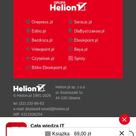
(204)
dobrotliwa sałatka z jarmużem, komosą, awokado
i ze szparagami (113)
Onepress.pl
Sensus.pl
dobry bulion (136)
Editio.pl
DlaBystrzakow.pl
falafelki (197)
Bezdroza.pl
Ebookpoint.pl
faworki z kurczaka (178)
focaccia z czosnkiem niedźwiedzim i kwiatami
Videopoint.pl
Beya.pl
cukinii (133)
Czytalisek.pl
Sploty
francuskie frytki z solą borowikową (156)
Biblio.Ebookpoint.pl
gryczane naleśniki z brukselką i cieciorką (187)
hiszpańska bagietka Sylwii i Jareckiego (221)
humus (194)
Helion.pl sp. z o.o.
jesienna sałatka (104)
ul. Kościuszki 1c
© Helion.pl 1991-2026
44-100 Gliwice
kalafiorowy chowder z krewetkami (148)
tel. (32) 230-98-63
kanapka Bunn Mi z chrupką kaczką i colesław po
e-mail:
[wyświetl email]@helion.pl
wietnamsku (218)
NIP: 6312636254
Regon: 241989027
kasza gryczana z pesto i parmezanem (188)
kokosowy pilaw z zielonymi warzywami (172)
Designed with ♥ by
Tonik.pl
Książka
69,00 zł