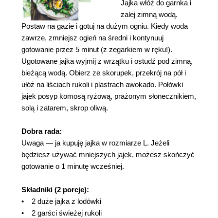
Jajka włóż do garnka i
zalej zimną wodą.
Postaw na gazie i gotuj na dużym ogniu. Kiedy woda
zawrze, zmniejsz ogień na średni i kontynuuj
gotowanie przez 5 minut (z zegarkiem w ręku!).
Ugotowane jajka wyjmij z wrzątku i ostudź pod zimną,
bieżącą wodą. Obierz ze skorupek, przekrój na pół i
ułóż na liściach rukoli i plastrach awokado. Połówki
jajek posyp komosą ryżową, prażonym słonecznikiem,
solą i zatarem, skrop oliwą.
Dobra rada:
Uwaga — ja kupuję jajka w rozmiarze L. Jeżeli
będziesz używać mniejszych jajek, możesz skończyć
gotowanie o 1 minutę wcześniej.
Składniki (2 porcje):
• 2 duże jajka z lodówki
• 2 garści świeżej rukoli