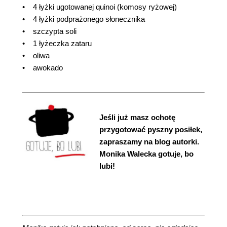
• 4 łyżki ugotowanej quinoi (komosy ryżowej)
• 4 łyżki podprażonego słonecznika
• szczypta soli
• 1 łyżeczka zataru
• oliwa
• awokado
Jeśli już masz ochotę
przygotować pyszny posiłek,
zapraszamy na blog autorki.
Monika Walecka gotuje, bo
lubi!