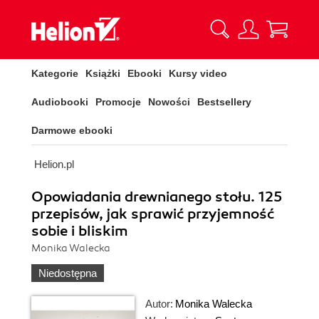
Kategorie
Książki
Ebooki
Kursy video
Audiobooki
Promocje
Nowości
Bestsellery
Darmowe ebooki
Helion.pl
Opowiadania drewnianego stołu. 125
przepisów, jak sprawić przyjemność
sobie i bliskim
Monika Walecka
Niedostępna
Autor:
Monika Walecka