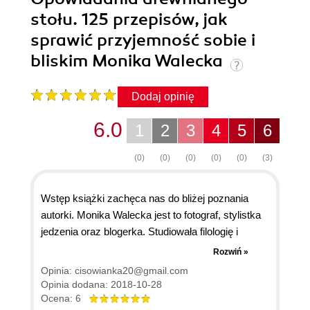
stołu. 125 przepisów, jak
sprawić przyjemność sobie i
bliskim Monika Walecka
Dodaj opinię
6.0
1
2
3
4
5
6
(0)
(0)
(0)
(0)
(0)
(3)
Wstęp książki zachęca nas do bliżej poznania
autorki. Monika Walecka jest to fotograf, stylistka
jedzenia oraz blogerka. Studiowała filologię i
psychologie, pracowała w trakcie nauki w MTV
Rozwiń »
Polska. Na swojej stronie przez wiele lat
Opinia: cisowianka20@gmail.com
prezentowała swoje dzieła sztuki. Autorka swoje
Opinia dodana: 2018-10-28
przepisy zbierane przez ten okres zebrała swojej
Ocena: 6