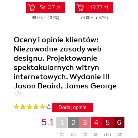
praktyce
int
56.07 zł
49.77 zł
89.00zł
(-37%)
79.00zł
(-37%)
79.0
Oceny i opinie klientów:
Niezawodne zasady web
designu. Projektowanie
spektakularnych witryn
internetowych. Wydanie III
Jason Beaird, James George
Dodaj opinię
5.1
1
2
3
4
5
6
(1)
(0)
(2)
(2)
(12)
(13)