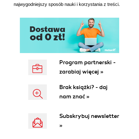
Proporcje (108)
najwygodniejszy sposób nauki i korzystania z treści.
Światło i cień (109)
Deseń (111)
Tworzenie faktury (116)
Podstarzały, znoszony, nostalgiczny styl
(116)
Czysto-ziarnisto (119)
Własnoręcznie zrobiony album (121)
Kapryśny styl kreskówkowy (122)
Program partnerski -
Tekstura minimalistyczna (124)
zarabiaj więcej »
Wyznaczanie nowych trendów (126)
Praktyczne wykorzystanie: logo i treść (127)
Brak książki? - daj
Rozdział 4. Typografia (129)
nam znać »
Font a sieć (131)
Deklaracja @font-face (133)
Subskrybuj newsletter
Samodzielne hostowanie fontów (133)
»
Hosting fontów (134)
Zastępowanie fontu obrazem (135)