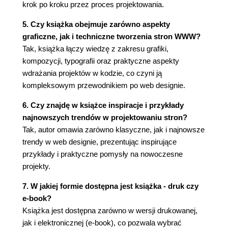
krok po kroku przez proces projektowania.
Tworzenie palety (86)
Notacja szesnastkowa (86)
5. Czy książka obejmuje zarówno aspekty
Narzędzia i zasoby (88)
graficzne, jak i techniczne tworzenia stron WWW?
Color Scheme Designer 3 (88)
Tak, książka łączy wiedzę z zakresu grafiki,
Adobe Kuler (89)
kompozycji, typografii oraz praktyczne aspekty
COLOURlovers (90)
wdrażania projektów w kodzie, co czyni ją
Pictaculous (91)
kompleksowym przewodnikiem po web designie.
Colour Contrast Check (92)
Praktyczne wykorzystanie: wybór schematu (93)
6. Czy znajdę w książce inspiracje i przykłady
najnowszych trendów w projektowaniu stron?
Rozdział 3. Tekstura (97)
Tak, autor omawia zarówno klasyczne, jak i najnowsze
Punkt (98)
trendy w web designie, prezentując inspirujące
Linia (99)
przykłady i praktyczne pomysły na nowoczesne
Figury (100)
projekty.
Zaokrąglone wierzchołki (103)
Obrót (104)
7. W jakiej formie dostępna jest książka - druk czy
Figury a kompozycja (106)
e-book?
Objętość i głębia (107)
Książka jest dostępna zarówno w wersji drukowanej,
Perspektywa (107)
jak i elektronicznej (e-book), co pozwala wybrać