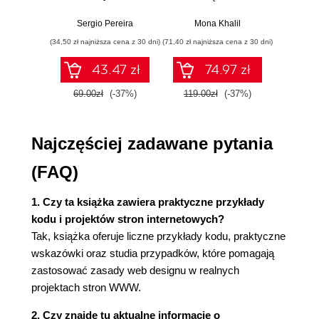
Izolacja (37)
techniki i narzędzia
umiejętności w
przyg
czasach sztucznej
egzami
Kontrast (37)
Sergio Pereira
Mona Khalil
Bek
inteligencji
Wyd
Proporcje (38)
(34,50 zł najniższa cena z 30 dni)
(71,40 zł najniższa cena z 30 dni)
(83,40 zł naj
Podstawowe układy stron (40)
43.47 zł
74.97 zł
Układ lewokolumnowy (40)
Układ prawokolumnowy (41)
69.00zł
(-37%)
119.00zł
(-37%)
139.0
Układ trójkolumnowy (42)
W poszukiwaniu natchnienia (43)
Najczęściej zadawane pytania
Teczka z pomysłami (43)
Popularne trendy (44)
(FAQ)
Nowe trendy (47)
Zmiana rozmiaru: układy stałe, płynne i elastyczne
1. Czy ta książka zawiera praktyczne przykłady
(50)
kodu i projektów stron internetowych?
Stała szerokość (50)
Tak, książka oferuje liczne przykłady kodu, praktyczne
Szerokość płynna (50)
wskazówki oraz studia przypadków, które pomagają
Szerokość elastyczna (51)
zastosować zasady web designu w realnych
Rozdzielczość ekranu (53)
projektach stron WWW.
Frameworki (54)
Praktyczne wykorzystanie: Knoxville Reflexology
2. Czy znajdę tu aktualne informacje o