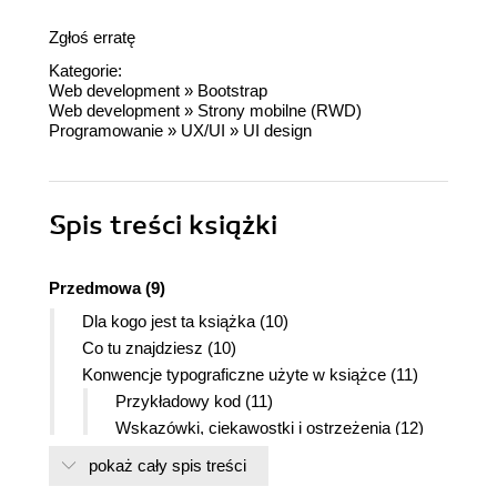
Zgłoś erratę
Kategorie:
Web development
»
Bootstrap
Web development
»
Strony mobilne (RWD)
Programowanie
»
UX/UI
»
UI design
Spis treści
książki
Przedmowa (9)
Dla kogo jest ta książka (10)
Co tu znajdziesz (10)
Konwencje typograficzne użyte w książce (11)
Przykładowy kod (11)
Wskazówki, ciekawostki i ostrzeżenia (12)
Strona internetowa książki (12)
pokaż cały spis treści
Rozdział 1. Układ i kompozycja (13)