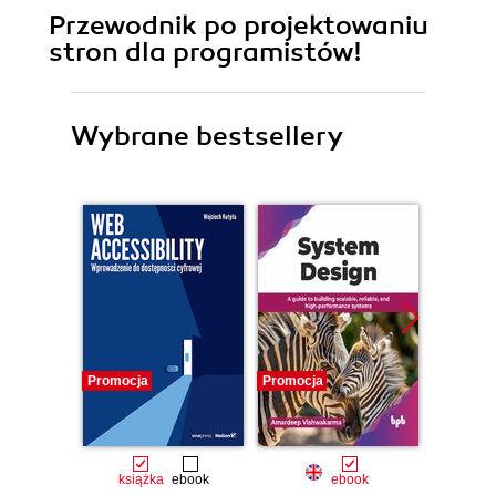
Przewodnik po projektowaniu
stron dla programistów!
Wybrane bestsellery
Promocja
Promocja
Promocj
książka
ebook
ebook