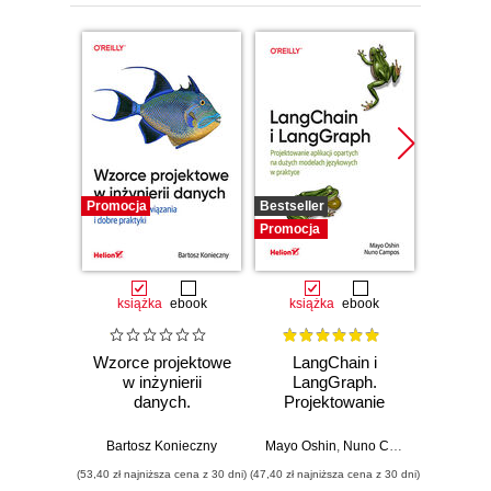
Promocja
Bestseller
Promocj
Promocja
książka
ebook
książka
ebook
ksią
Wzorce projektowe
LangChain i
AI d
w inżynierii
LangGraph.
wart
danych.
Projektowanie
wyj
Sprawdzone
aplikacji opartych
zw
rozwiązania i dobre
na dużych
uży
Bartosz Konieczny
Mayo Oshin
,
Nuno Campos
Rob Tho
praktyki
modelach
gen
(53,40 zł najniższa cena z 30 dni)
(47,40 zł najniższa cena z 30 dni)
(47,40 zł naj
językowych w
sz