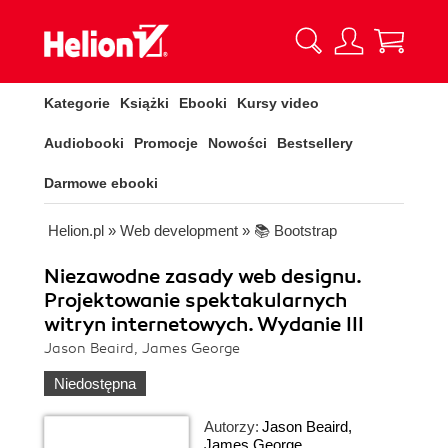
Kategorie
Książki
Ebooki
Kursy video
Audiobooki
Promocje
Nowości
Bestsellery
Darmowe ebooki
Helion.pl
»
Web development
»
📚 Bootstrap
Niezawodne zasady web designu.
Projektowanie spektakularnych
witryn internetowych. Wydanie III
Jason Beaird, James George
Niedostępna
Autorzy:
Jason Beaird
,
James George