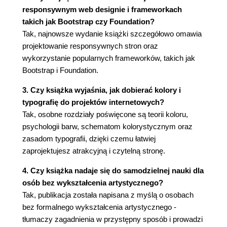
Group (57)
responsywnym web designie i frameworkach
Początek (58)
takich jak Bootstrap czy Foundation?
Tak, najnowsze wydanie książki szczegółowo omawia
Rozdział 2. Kolor (61)
projektowanie responsywnych stron oraz
Psychologia koloru (61)
wykorzystanie popularnych frameworków, takich jak
Kolorystyczne skojarzenia - symbolika koloru
Bootstrap i Foundation.
(62)
Temperatura barwowa (68)
3. Czy książka wyjaśnia, jak dobierać kolory i
Wartość chromatyczna (69)
typografię do projektów internetowych?
Saturacja (69)
Tak, osobne rozdziały poświęcone są teorii koloru,
Podstawy teorii koloru (70)
psychologii barw, schematom kolorystycznym oraz
Czerwony, żółty i niebieski czy CMYK? (71)
zasadom typografii, dzięki czemu łatwiej
Schematy kolorów (73)
zaprojektujesz atrakcyjną i czytelną stronę.
Monochromatyczny schemat kolorów (74)
4. Czy książka nadaje się do samodzielnej nauki dla
Analogiczny schemat kolorów (77)
osób bez wykształcenia artystycznego?
Dopełniający schemat kolorów (79)
Tak, publikacja została napisana z myślą o osobach
Inne schematy kolorów - dopełniający
bez formalnego wykształcenia artystycznego -
rozdzielony, triada i tetrada (83)
tłumaczy zagadnienia w przystępny sposób i prowadzi
Inne możliwości (85)