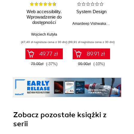
Web accessibility.
System Design
Web D
Wprowadzenie do
with 
dostępności
and 
Amardeep Vishwakarma
cyfrowej
Wojciech Kutyła
Kev
(47,40 zł najniższa cena z 30 dni)
(89,91 zł najniższa cena z 30 dni)
(89,91 zł naj
49.77 zł
89.91 zł
79.00zł
(-37%)
99.90zł
(-10%)
99.9
Zobacz pozostałe książki z
serii