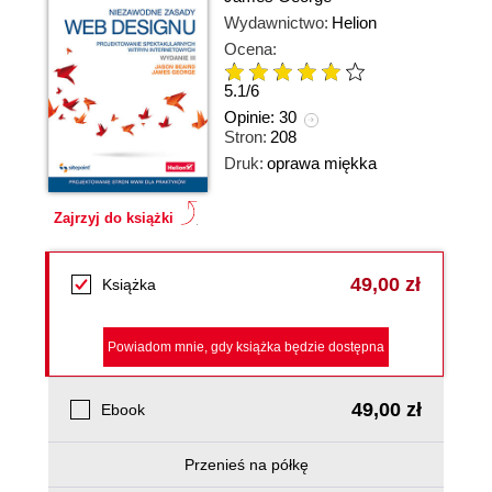
Wydawnictwo:
Helion
Ocena:
5.1
/
6
Opinie:
30
Stron:
208
Druk:
oprawa miękka
Zajrzyj do książki
49,00 zł
Książka
Powiadom mnie, gdy książka będzie dostępna
49,00 zł
Ebook
Przenieś na półkę