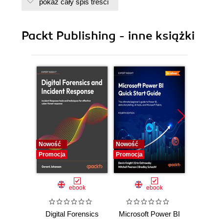
pokaż cały spis treści
7. Learning about nginx error messages
8. Appendix : Rare Nginx error messages
Packt Publishing - inne książki
Nowość
Nowość
Nowość
Promocja
Promocja
Promocj
ebook
ebook
Digital Forensics
Microsoft Power BI
Pract