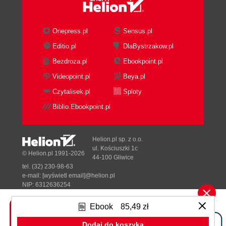
Onepress.pl
Sensus.pl
Editio.pl
DlaBystrzakow.pl
Bezdroza.pl
Ebookpoint.pl
Videopoint.pl
Beya.pl
Czytalisek.pl
Sploty
Biblio.Ebookpoint.pl
Helion.pl sp. z o.o.
ul. Kościuszki 1c
© Helion.pl 1991-2026
44-100 Gliwice
tel. (32) 230-98-63
e-mail:
[wyświetl email]@helion.pl
NIP: 6312636254
Regon: 241989027
Ebook
85,49 zł
Designed with ♥ by
Tonik.pl
Dodaj do koszyka