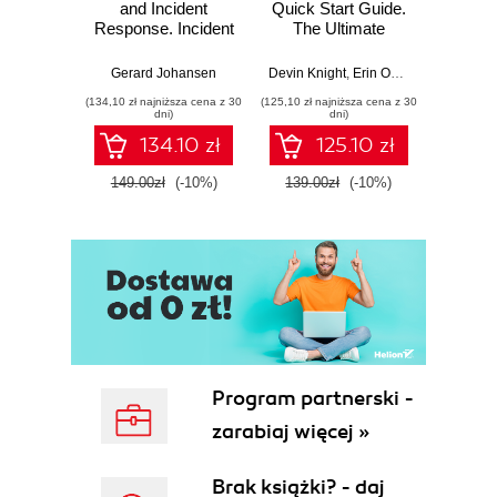
and Incident
Quick Start Guide.
Intel
Response. Incident
The Ultimate
Data-D
Response tools
Beginner's Guide
Hunti
and techniques for
to Power BI, Data
your c
Gerard Johansen
Devin Knight
,
Erin Ostrowsky
,
Mitchel
effective cyber
Storytelling, AI
effor
(134,10 zł najniższa cena z 30
(125,10 zł najniższa cena z 30
(116,10 zł 
threat response -
Tools, and
dete
dni)
dni)
Fourth Edition
Microsoft Fabric -
def
134.10 zł
125.10 zł
Fourth Edition
ATT&C
tool
149.00zł
(-10%)
139.00zł
(-10%)
129.0
E
Program partnerski -
zarabiaj więcej »
Brak książki? - daj