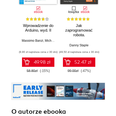
ebook
książka
ebook
ksią
Wprowadzenie do
Jak
Przys
Arduino, wyd. II
zaprogramować
Lean 
robota.
roz
Zastosowanie
techn
Massimo Banzi
,
Michael Shiloh
Raspberry Pi i
Danny Staple
Pythona w
(9,90 zł najniższa cena z 30 dni)
(49,50 zł najniższa cena z 30 dni)
(29,49 zł naj
tworzeniu
autonomicznych
49.98 zł
52.47 zł
robotów. Wydanie
II
58.80zł
(-15%)
99.00zł
(-47%)
59.0
O autorze
ebooka