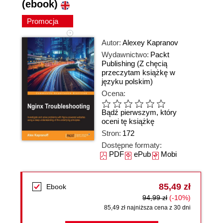
(ebook)
Promocja
Autor:
Alexey Kapranov
Wydawnictwo:
Packt
Publishing
(Z chęcią
przeczytam książkę w
języku polskim)
Ocena:
Bądź pierwszym, który
oceni tę książkę
Stron:
172
Dostępne formaty:
PDF
ePub
Mobi
85,49 zł
Ebook
94,99 zł
(-10%)
85,49 zł najniższa cena z 30 dni