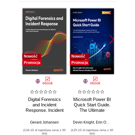
Nowość
Nowość
Nowość
Promocja
Promocja
Promocj
ebook
ebook
Digital Forensics
Microsoft Power BI
Pract
and Incident
Quick Start Guide.
Intel
Response. Incident
The Ultimate
Data-D
Response tools
Beginner's Guide
Hunti
and techniques for
to Power BI, Data
your c
Gerard Johansen
Devin Knight
,
Erin Ostrowsky
,
Mitchel
effective cyber
Storytelling, AI
effor
(134,10 zł najniższa cena z 30
(125,10 zł najniższa cena z 30
(116,10 zł 
threat response -
Tools, and
dete
dni)
dni)