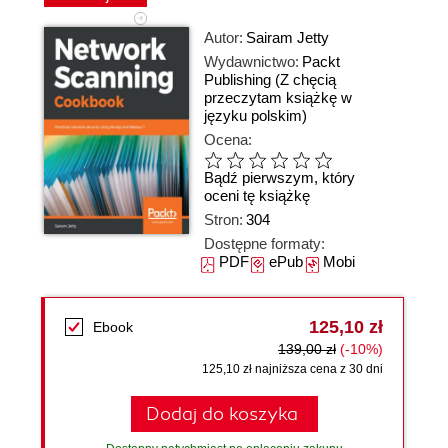
Autor:
Sairam Jetty
Wydawnictwo:
Packt
Publishing
(Z chęcią
przeczytam książkę w
języku polskim)
Ocena:
Bądź pierwszym, który
oceni tę książkę
Stron:
304
Dostępne formaty:
PDF
ePub
Mobi
125,10 zł
Ebook
139,00 zł
(-10%)
125,10 zł najniższa cena z 30 dni
Dodaj do koszyka