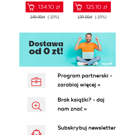
Fourth Edition
Microsoft Fabric -
def
134.10 zł
125.10 zł
Fourth Edition
ATT&C
tool
149.00zł
(-10%)
139.00zł
(-10%)
129.0
E
Program partnerski -
zarabiaj więcej »
Brak książki? - daj
nam znać »
Subskrybuj newsletter