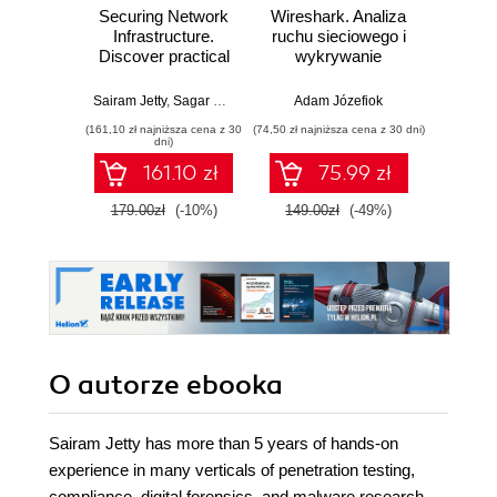
Securing Network
Wireshark. Analiza
Wazuh.
Infrastructure.
ruchu sieciowego i
Od in
Discover practical
wykrywanie
pierws
network security
włamań
with Nmap and
Sairam Jetty
,
Sagar Rahalkar
Adam Józefiok
Adam
Nessus 7
(161,10 zł najniższa cena z 30
(74,50 zł najniższa cena z 30 dni)
dni)
161.10 zł
75.99 zł
1
179.00zł
(-10%)
149.00zł
(-49%)
O autorze
ebooka
Sairam Jetty has more than 5 years of hands-on
experience in many verticals of penetration testing,
compliance, digital forensics, and malware research.