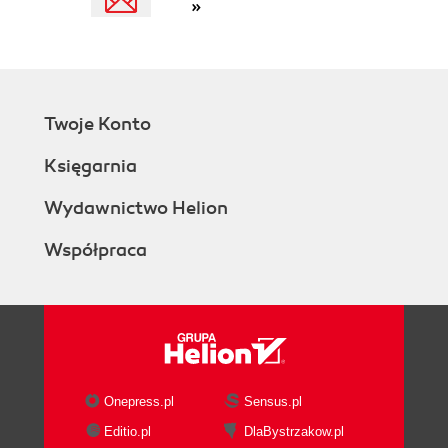
»
Twoje Konto
Księgarnia
Wydawnictwo Helion
Współpraca
Onepress.pl
Sensus.pl
Editio.pl
DlaBystrzakow.pl