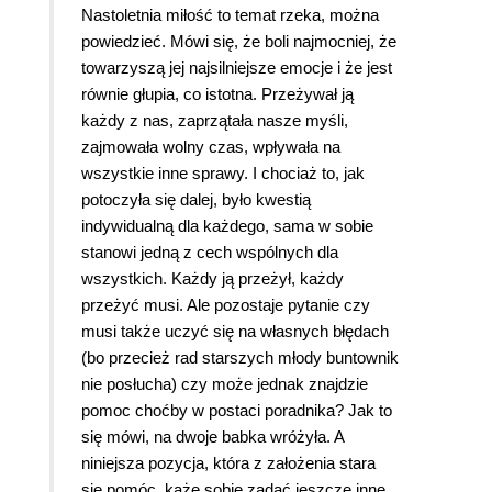
Nastoletnia miłość to temat rzeka, można
powiedzieć. Mówi się, że boli najmocniej, że
towarzyszą jej najsilniejsze emocje i że jest
równie głupia, co istotna. Przeżywał ją
każdy z nas, zaprzątała nasze myśli,
zajmowała wolny czas, wpływała na
wszystkie inne sprawy. I chociaż to, jak
potoczyła się dalej, było kwestią
indywidualną dla każdego, sama w sobie
stanowi jedną z cech wspólnych dla
wszystkich. Każdy ją przeżył, każdy
przeżyć musi. Ale pozostaje pytanie czy
musi także uczyć się na własnych błędach
(bo przecież rad starszych młody buntownik
nie posłucha) czy może jednak znajdzie
pomoc choćby w postaci poradnika? Jak to
się mówi, na dwoje babka wróżyła. A
niniejsza pozycja, która z założenia stara
się pomóc, każe sobie zadać jeszcze inne