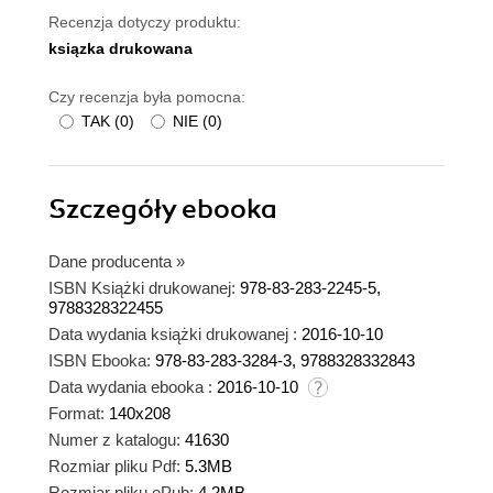
Recenzja dotyczy produktu:
ksiązka drukowana
Czy recenzja była pomocna:
TAK
(
0
)
NIE
(
0
)
Szczegóły
ebooka
Dane producenta
»
ISBN Książki drukowanej:
978-83-283-2245-5,
9788328322455
Data wydania książki drukowanej :
2016-10-10
ISBN Ebooka:
978-83-283-3284-3, 9788328332843
Data wydania ebooka :
2016-10-10
Format:
140x208
Numer z katalogu:
41630
Rozmiar pliku Pdf:
5.3MB
Rozmiar pliku ePub:
4.2MB