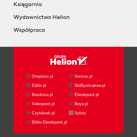
Jak ona/on mnie widzi? (68)
Księgarnia
Jak uatrakcyjnić kolejne randki? (68)
Wydawnictwo Helion
Dziewczyna na randkach - style zachowań (69)
Chłopak na randkach - style zachowań (71)
Współpraca
Zmiana zdania, czyli bezbolesne przerwanie
randek (72)
Rozdział 6. Pierwszy pocałunek (75)
Przed pierwszym pocałunkiem (75)
Pocałunek z zaskoczenia (76)
Planować pierwszy pocałunek czy nie? (77)
Onepress.pl
Sensus.pl
Przewidywać, co może się nie udać, czy nie? (77)
Editio.pl
DlaBystrzakow.pl
Jak rozpoznać, czy całujesz właściwą osobę?
(78)
Bezdroza.pl
Ebookpoint.pl
Co wskazuje, że dziewczyna jest przychylna
Videopoint.pl
Beya.pl
pocałunkowi? (78)
Czytalisek.pl
Sploty
Przygotowania do pierwszego pocałunku (79)
Biblio.Ebookpoint.pl
Jak poradzić sobie z nerwami przed
pocałunkiem? (79)