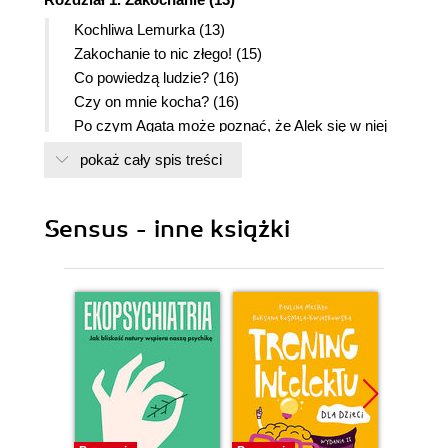
Kochliwa Lemurka (13)
Zakochanie to nic złego! (15)
Co powiedzą ludzie? (16)
Czy on mnie kocha? (16)
Po czym Agata może poznać, że Alek się w niej
zakochał? (17)
pokaż cały spis treści
Co sprzyja zakochanym? (21)
Zakład o romantyzm (21)
Jak reagują zakochane dziewczyny? (22)
Sensus - inne książki
O czym myślą zakochani chłopcy? (22)
Przestrogi dla zakochanych (23)
Rozdział 2. Oczarowanie (27)
Punkt widzenia Alka (27)
Co by było, gdyby... (29)
Kto miał rację? (29)
Co groziło Alkowi? (30)
Dlaczego właśnie Agata? (30)