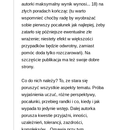
autorki maksymalny wynik wynosi... 18) na
złych poradach kończąc (tu warto
wspomnieć choćby radę by wyobrażać
sobie pierwszy pocałunek jak najlepiej, żeby
zatarło się późniejsze ewentualne złe
wrażenie; niestety efekt w większości
przypadków będzie odwrotny, zamiast
pomóc doda tylko rozczarowań). Na
szczęście publikacja ma też swoje dobre
strony.
Co do nich należy? To, ze stara się
poruszyć wszystkie aspekty tematu. Próba
wyjaśnienia uczuć, różne perspektywy,
pocałunki, przebieg randki i co, kiedy i jak
wypada to jedynie wstęp. Dalej autorka
porusza kwestie przyjaźni, inności,
uzależnień, tolerancji, zazdrości,
kompleksów... Omawia przy tym