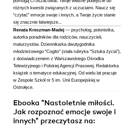
pomogą Ci oszacować Twoje własne podejście do
różnych kwestii związanych z uczuciami. Naucz się
“czytać” emocje swoje i innych, a Twoje życie stanie
się znacznie łatwiejsze...
Renata Kreczman-Madej
— psycholog, polonistka,
autorka poradników dla rodziców, nauczycieli,
maturzystów. Dziennikarka dwutygodnika
młodzieżowego “Cogito” (stała rubryka “Sztuka życia”),
z doświadczeniem z Warszawskiego Ośrodka
Telewizyjnego i Polskiej Agencji Prasowej. Redaktorka
książek o tematyce edukacyjnej. Od wielu lat pracuje
w Zespole Szkół nr 5 im. Unii Europejskiej w
Ostrołęce.
Ebooka
"Nastoletnie miłości.
Jak rozpoznać emocje swoje i
innych"
przeczytasz na: