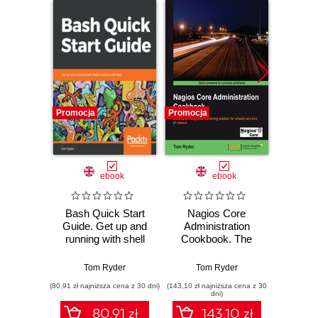
Promocja
Promocja
Promocj
ebook
ebook
Bash Quick Start
Nagios Core
Zep
Guide. Get up and
Administration
Cookb
running with shell
Cookbook. The
por
scripting with Bash
ideal book for
scalab
System
syste
Tom Ryder
Tom Ryder
Dr. Roy 
Administrators who
hands
(80,91 zł najniższa cena z 30 dni)
(143,10 zł najniższa cena z 30
(98,10 zł naj
want to move their
dni)
network monitoring
80.91 zł
143.10 zł
to an advanced