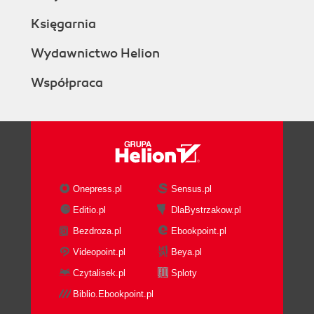
Księgarnia
Wydawnictwo Helion
Współpraca
Onepress.pl
Sensus.pl
Editio.pl
DlaBystrzakow.pl
Bezdroza.pl
Ebookpoint.pl
Videopoint.pl
Beya.pl
Czytalisek.pl
Sploty
Biblio.Ebookpoint.pl