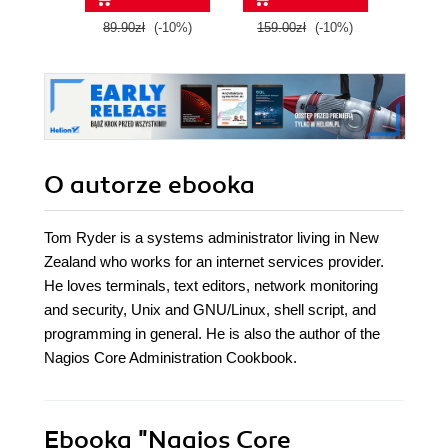
level. This book
89.90zł
(-10%)
159.00zł
(-10%)
109.0
covers the
powerful features
and flexibility of
Nagios Core, and
its recipes can be
applied to virtually
any network
O autorze
ebooka
Tom Ryder is a systems administrator living in New
Zealand who works for an internet services provider.
He loves terminals, text editors, network monitoring
and security, Unix and GNU/Linux, shell script, and
programming in general. He is also the author of the
Nagios Core Administration Cookbook.
Ebooka
"Nagios Core