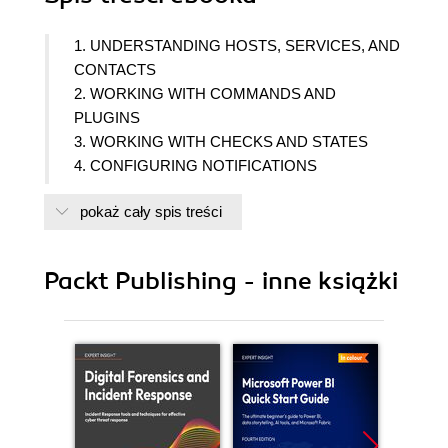
1. UNDERSTANDING HOSTS, SERVICES, AND
CONTACTS
2. WORKING WITH COMMANDS AND
PLUGINS
3. WORKING WITH CHECKS AND STATES
4. CONFIGURING NOTIFICATIONS
5. MONITORING METHODS
pokaż cały spis treści
6. ENABLING REMOTE EXECUTION
7. USING THE WEB INTERFACE
8. MANAGING NETWORK LAYOUT
Packt Publishing - inne książki
9. MANAGING CONFIGURATION
10. SECURITY AND PERFORMANCE
11. AUTOMATING AND EXTENDING NAGIOS
CORE