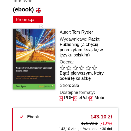
Tom Ryder
(ebook)
Promocja
Autor:
Tom Ryder
Wydawnictwo:
Packt
Publishing
(Z chęcią
przeczytam książkę w
języku polskim)
Ocena:
Bądź pierwszym, który
oceni tę książkę
Stron:
386
Dostępne formaty:
PDF
ePub
Mobi
143,10 zł
Ebook
159,00 zł
(-10%)
143,10 zł najniższa cena z 30 dni