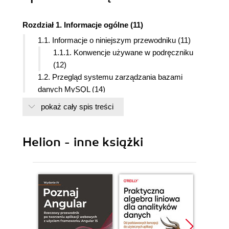
Rozdział 1. Informacje ogólne (11)
1.1. Informacje o niniejszym przewodniku (11)
1.1.1. Konwencje używane w podręczniku
(12)
1.2. Przegląd systemu zarządzania bazami
danych MySQL (14)
1.2.1. Historia MySQL (15)
pokaż cały spis treści
1.2.2. Najważniejsze cechy MySQL (16)
1.2.3. Stabilność MySQL (19)
1.2.4. Jak duże mogą być tabele MySQL?
Helion - inne książki
(20)
1.2.5. Zgodność z rokiem 2000 (21)
1.3. Informacje o firmie MySQL AB (23)
1.3.1. Model biznesowy i usługi MySQL AB
(24)
1.3.2. Informacje kontaktowe (26)
1.4. Pomoc techniczna i licencjonowanie MySQL