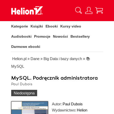
Kategorie
Książki
Ebooki
Kursy video
Audiobooki
Promocje
Nowości
Bestsellery
Darmowe ebooki
Helion.pl
»
Dane
»
Big Data i bazy danych
»
📚
MySQL
MySQL. Podręcznik administratora
Paul Dubois
Niedostępna
Autor:
Paul Dubois
Wydawnictwo:
Helion