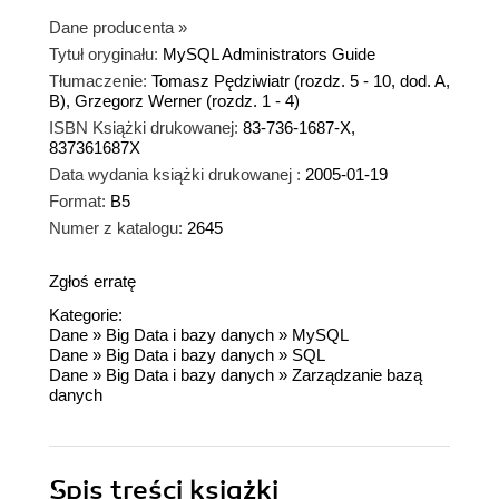
Dane producenta
»
Tytuł oryginału:
MySQL Administrators Guide
Tłumaczenie:
Tomasz Pędziwiatr (rozdz. 5 - 10, dod. A,
B), Grzegorz Werner (rozdz. 1 - 4)
ISBN Książki drukowanej:
83-736-1687-X,
837361687X
Data wydania książki drukowanej :
2005-01-19
Format:
B5
Numer z katalogu:
2645
Zgłoś erratę
Kategorie:
Dane
»
Big Data i bazy danych
»
MySQL
Dane
»
Big Data i bazy danych
»
SQL
Dane
»
Big Data i bazy danych
»
Zarządzanie bazą
danych
Spis treści
książki