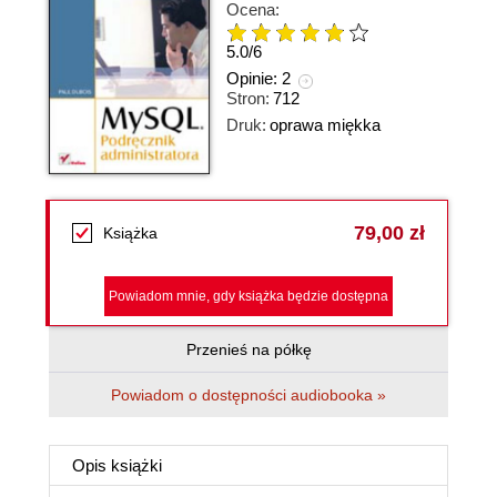
Ocena:
5.0
/
6
Opinie:
2
Stron:
712
Druk:
oprawa miękka
79,00 zł
Książka
Powiadom mnie, gdy książka będzie dostępna
Przenieś na półkę
Powiadom o dostępności audiobooka »
Opis
książki