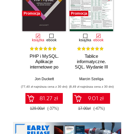
Promocja
Promocja
książka
ebook
książka
ebook
PHP i MySQL.
Tablice
PHP 
Aplikacje
informatyczne.
Kurs v
internetowe po
SQL. Wydanie III
strony
stronie serwera
w
Jon Duckett
Marcin Szeliga
Mar
(77,40 zł najniższa cena z 30 dni)
(8,49 zł najniższa cena z 30 dni)
81.27 zł
9.01 zł
1
129.00zł
(-37%)
17.00zł
(-47%)