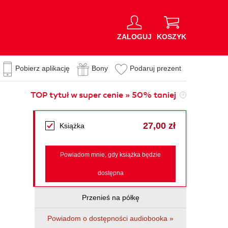
ZALOGUJ
KOSZYK
Pobierz aplikację
Bony
Podaruj prezent
TOP tytuł w super cenie » 50% taniej
27,00 zł
Książka
Powiadom mnie, gdy książka będzie
dostępna
Przenieś na półkę
Powiadom o dostępności audiobooka »