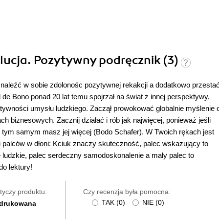
lucja. Pozytywny podręcznik (3)
znaleźć w sobie zdolonośc pozytywnej rekakcji a dodatkowo przesta
e Bono ponad 20 lat temu spojrzał na świat z innej perspektywy,
atywności umysłu ludzkiego. Zaczął prowokować globalnie myślenie 
h biznesowych. Zacznij działać i rób jak najwięcej, ponieważ jeśli
i tym samym masz jej więcej (Bodo Schafer). W Twoich rękach jest
 palców w dłoni: Kciuk znaczy skuteczność, palec wskazujący to
ie ludzkie, palec serdeczny samodoskonalenie a mały palec to
o lektury!
tyczy produktu:
Czy recenzja była pomocna:
TAK
(
0
)
NIE
(
0
)
 drukowana