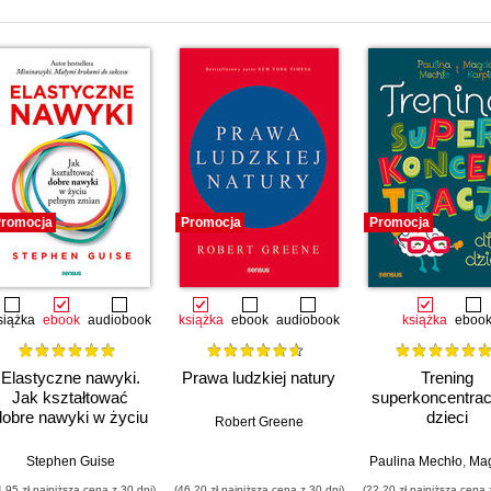
romocja
Promocja
Promocja
siążka
ebook
audiobook
książka
ebook
audiobook
książka
eboo
Elastyczne nawyki.
Prawa ludzkiej natury
Trening
Jak kształtować
superkoncentracj
dobre nawyki w życiu
dzieci
Robert Greene
pełnym zmian
Stephen Guise
Paulina Mechło
,
Magdalena 
4,95 zł najniższa cena z 30 dni)
(46,20 zł najniższa cena z 30 dni)
(22,20 zł najniższa cena 