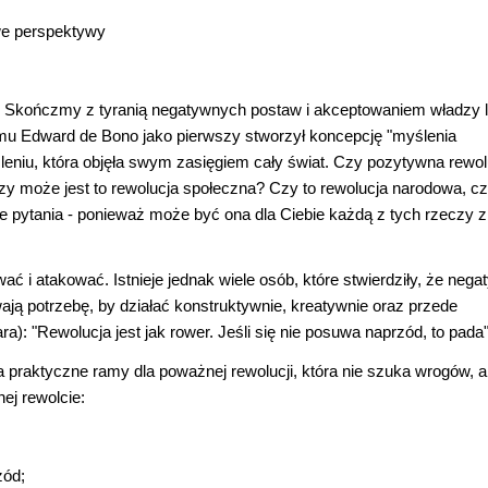
we perspektywy
k! Skończmy z tyranią negatywnych postaw i akceptowaniem władzy l
emu Edward de Bono jako pierwszy stworzył koncepcję "myślenia
leniu, która objęła swym zasięgiem cały świat. Czy pozytywna rewol
y może jest to rewolucja społeczna? Czy to rewolucja narodowa, c
pytania - ponieważ może być ona dla Ciebie każdą z tych rzeczy z
ać i atakować. Istnieje jednak wiele osób, które stwierdziły, że neg
ają potrzebę, by działać konstruktywnie, kreatywnie oraz przede
): "Rewolucja jest jak rower. Jeśli się nie posuwa naprzód, to pada"
raktyczne ramy dla poważnej rewolucji, która nie szuka wrogów, a
nej rewolcie:
zód;