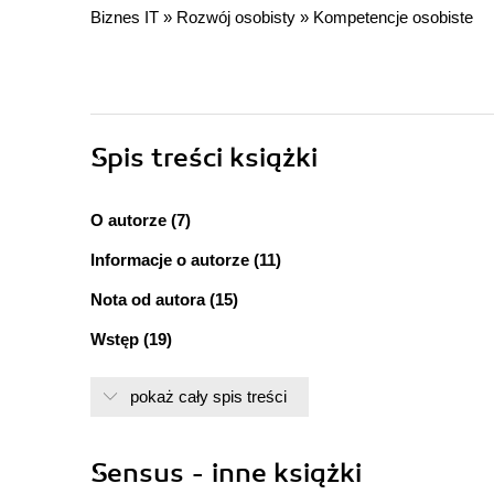
Biznes IT
»
Rozwój osobisty
»
Kompetencje osobiste
Spis treści
książki
O autorze (7)
Informacje o autorze (11)
Nota od autora (15)
Wstęp (19)
1. Skuteczność i działanie (25)
pokaż cały spis treści
2. Negatywne rewolucje (29)
3. Pozytywna rewolucja (33)
Sensus - inne książki