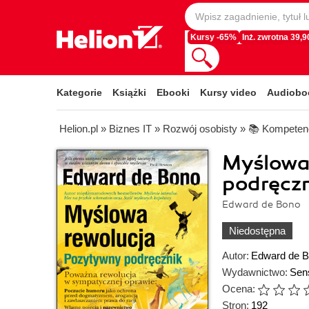
Kursy -65%
Inż. zwrotna 39,90
Kategorie
Książki
Ebooki
Kursy video
Audiobo
Helion.pl
»
Biznes IT
»
Rozwój osobisty
»
📚 Kompetenc
Myślowa
podręcz
Edward de Bono
Niedostępna
Autor:
Edward de 
Wydawnictwo:
Sen
Ocena:
Stron:
192