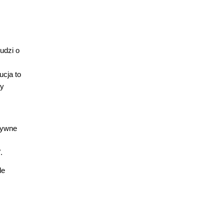
udzi o
ucja to
zy
atywne
.
le