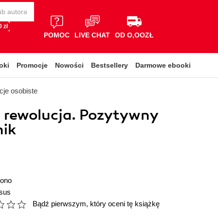
 zł
POMOC
LIVE CHAT
OD O,OOZŁ
oki
Promocje
Nowości
Bestsellery
Darmowe ebooki
je osobiste
 rewolucja. Pozytywny
nik
Bono
sus
Bądź pierwszym, który oceni tę książkę