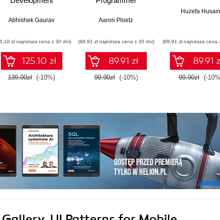
Development
Programmer
Huzefa Husai
Abhishek Gaurav
Aaron Ploetz
5,10 zł najniższa cena z 30 dni)
(89,91 zł najniższa cena z 30 dni)
(89,91 zł najniższa cena 
125.10 zł
89.91 zł
89.91 z
139.00zł
(-10%)
99.90zł
(-10%)
99.90zł
(-10%
Gallery. UI Patterns for Mobile