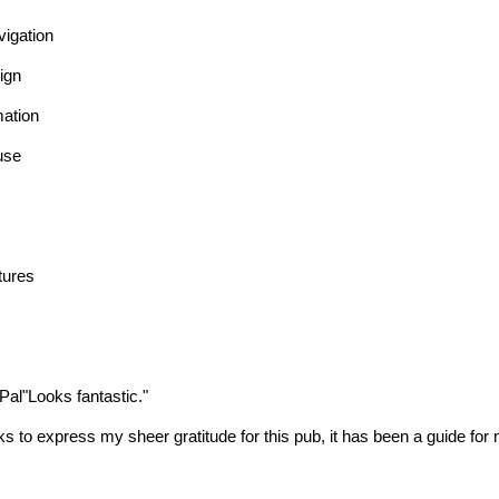
vigation
ign
mation
use
atures
al"Looks fantastic."
 to express my sheer gratitude for this pub, it has been a guide for