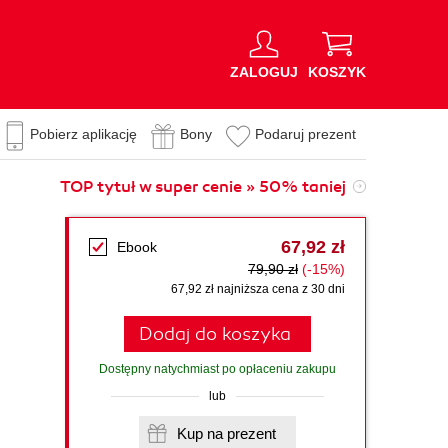
ZALOGUJ
KOSZYK
Pobierz aplikację
Bony
Podaruj prezent
TOP tytuł w super cenie » 50% taniej
67,92 zł
Ebook
79,90 zł
(-15%)
67,92 zł najniższa cena z 30 dni
Dodaj do koszyka
Dostępny natychmiast po opłaceniu zakupu
lub
Kup na prezent