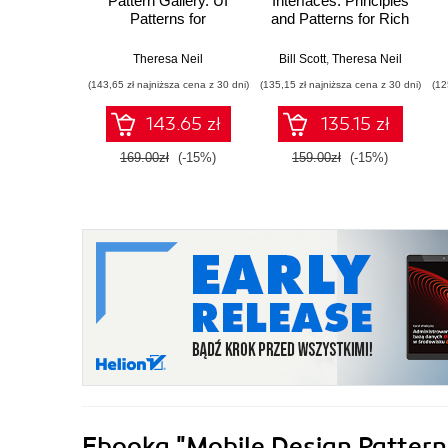
Pattern Gallery. UI
Interfaces. Principles
Patterns for
and Patterns for Rich
Smartphone Apps.
Interactions
2nd Edition
Theresa Neil
Bill Scott
,
Theresa Neil
(143,65 zł najniższa cena z 30 dni)
(135,15 zł najniższa cena z 30 dni)
(12
143.65 zł
135.15 zł
169.00zł
(-15%)
159.00zł
(-15%)
Ebooka
"Mobile Design Pattern 