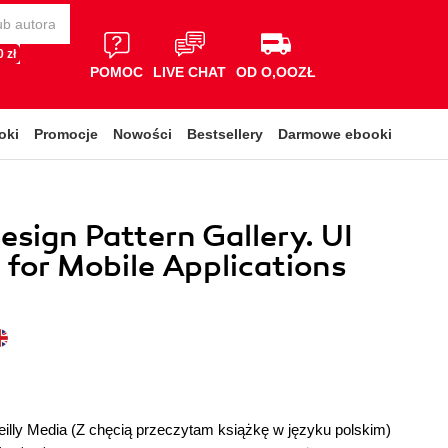
 zł
POMOC
LIVE CHAT
OD O,OOZŁ
oki
Promocje
Nowości
Bestsellery
Darmowe ebooki
esign Pattern Gallery. UI
 for Mobile Applications
illy Media
(Z chęcią przeczytam książkę w języku polskim)