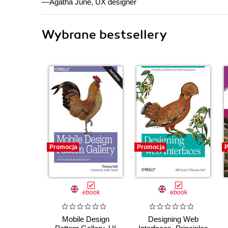
—Agatha June, UX designer
Wybrane bestsellery
Promocja
Promocja
P
ebook
ebook
Mobile Design
Designing Web