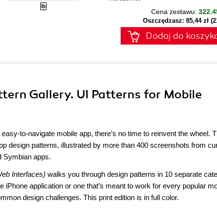
Cena zestawu:
322.4
Oszczędzasz: 85,44 zł (
Dodaj do koszyk
ttern Gallery. UI Patterns for Mobile
easy-to-navigate mobile app, there’s no time to reinvent the wheel. T
p design patterns, illustrated by more than 400 screenshots from cu
d Symbian apps.
eb Interfaces)
walks you through design patterns in 10 separate cate
le iPhone application or one that’s meant to work for every popular mo
mon design challenges. This print edition is in full color.