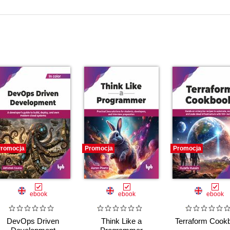
romocja
Promocja
Promocja
ebook
ebook
ebook
DevOps Driven
Think Like a
Terraform Cook