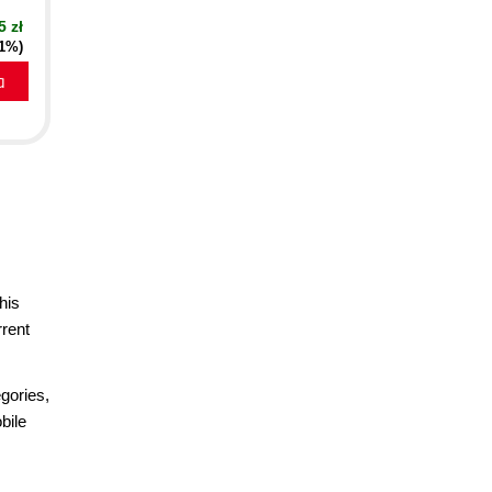
5 zł
21%)
a
his
rrent
gories,
bile