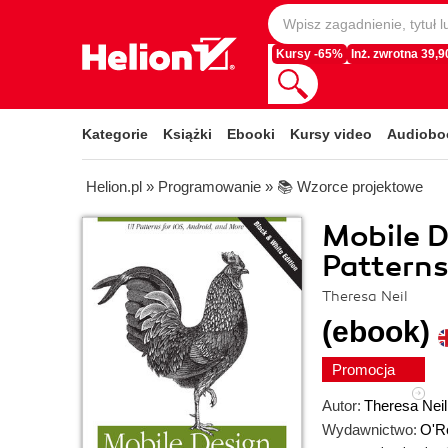
Kursy -65%
Inż. zwrotna 39,90
Kategorie
Książki
Ebooki
Kursy video
Audiobo
Helion.pl
»
Programowanie
»
📚 Wzorce projektowe
Mobile D
Patterns
Theresa Neil
(ebook)
Promocja
Autor:
Theresa Neil
Wydawnictwo:
O'Re