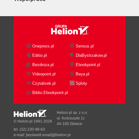
usługach (71)
Tworzenie aplikacji i procesów biznesowych
(72)
Tworzenie i konsumowanie usług (74)
Podsumowanie (76)
Rozdział 2. Środowisko IDE Visual Studio (77)
Onepress.pl
Sensus.pl
Instalowanie środowiska Visual Studio (78)
Editio.pl
DlaBystrzakow.pl
Wybór języka (78)
Bezdroza.pl
Ebookpoint.pl
Konfigurowanie środowiska
programistycznego (79)
Videopoint.pl
Beya.pl
Strona startowa (83)
Czytalisek.pl
Sploty
Opcje uruchomieniowe (84)
Biblio.Ebookpoint.pl
Pierwszy projekt (85)
Wybieranie docelowego środowiska (86)
Poruszanie się po środowisku IDE (88)
Helion.pl sp. z o.o.
Menu (89)
ul. Kościuszki 1c
© Helion.pl 1991-2026
44-100 Gliwice
Liczne paski narzędzi (94)
tel. (32) 230-98-63
Dostosowywanie pasków narzędzi (95)
e-mail:
[wyświetl email]@helion.pl