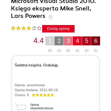
Microsoft Visual Studio 2010.
Księga eksperta Mike Snell,
Lars Powers
Dodaj opinię
4.4
1
2
3
4
5
6
(0)
(1)
(0)
(1)
(2)
(1)
Świetna książka. Gratuluję.
Opinia: anonimowa
Opinia dodana: 2011-09-19
Ocena: 6
Opinia
niepotwierdzona