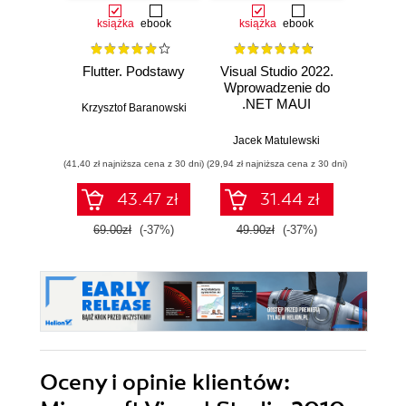
książka
ebook
książka
ebook
ksią
Flutter. Podstawy
Visual Studio 2022.
Visual 
Wprowadzenie do
C#
.NET MAUI
Prog
Krzysztof Baranowski
ko
Jacek Matulewski
Łuk
(41,40 zł najniższa cena z 30 dni)
(29,94 zł najniższa cena z 30 dni)
(29,94 zł naj
43.47 zł
31.44 zł
69.00zł
(-37%)
49.90zł
(-37%)
49.9
Oceny i opinie klientów: