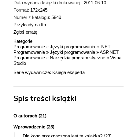
Data wydania książki drukowanej :
2011-06-10
Format:
172x245
Numer z katalogu:
5849
Przykłady na ftp
Zgłoś erratę
Kategorie:
Programowanie
»
Języki programowania
»
.NET
Programowanie
»
Języki programowania
»
ASP.NET
Programowanie
»
Narzędzia programistyczne
»
Visual
Studio
Serie wydawnicze:
Księga eksperta
Spis treści
książki
O autorach (21)
Wprowadzenie (23)
Dla kogo przeznaczona jest ta książka? (23)