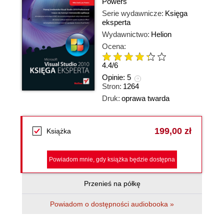
Powers
Serie wydawnicze:
Księga
eksperta
Wydawnictwo:
Helion
Ocena:
4.4
/
6
Opinie:
5
Stron:
1264
Druk:
oprawa twarda
199,00 zł
Książka
Powiadom mnie, gdy książka będzie dostępna
Przenieś na półkę
Powiadom o dostępności audiobooka »