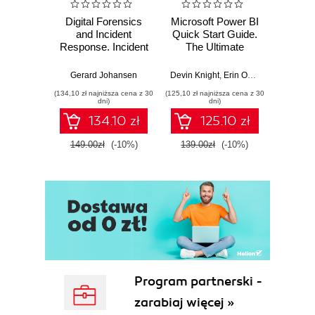
Digital Forensics
Microsoft Power BI
Pract
and Incident
Quick Start Guide.
Intel
Response. Incident
The Ultimate
Data-D
Response tools
Beginner's Guide
Hunti
and techniques for
to Power BI, Data
your c
Gerard Johansen
Devin Knight
,
Erin Ostrowsky
,
Mitchel
effective cyber
Storytelling, AI
effor
(134,10 zł najniższa cena z 30
(125,10 zł najniższa cena z 30
(116,10 zł 
threat response -
Tools, and
dete
dni)
dni)
Fourth Edition
Microsoft Fabric -
def
134.10 zł
125.10 zł
Fourth Edition
ATT&C
tool
149.00zł
(-10%)
139.00zł
(-10%)
129.0
E
Program partnerski -
zarabiaj więcej »