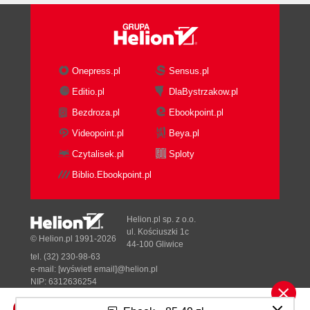
Onepress.pl
Sensus.pl
Editio.pl
DlaBystrzakow.pl
Bezdroza.pl
Ebookpoint.pl
Videopoint.pl
Beya.pl
Czytalisek.pl
Sploty
Biblio.Ebookpoint.pl
Helion.pl sp. z o.o.
ul. Kościuszki 1c
© Helion.pl 1991-2026
44-100 Gliwice
tel. (32) 230-98-63
e-mail:
[wyświetl email]@helion.pl
NIP: 6312636254
Regon: 241989027