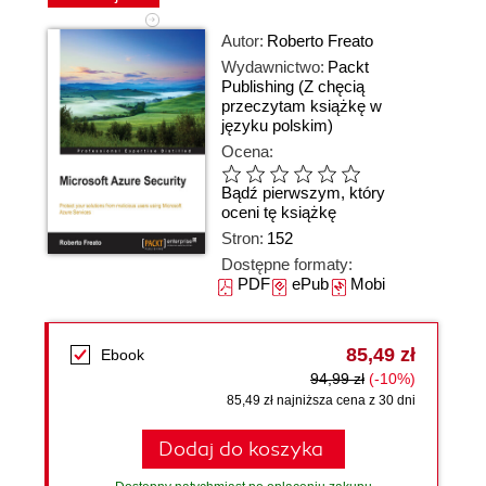
Autor:
Roberto Freato
Wydawnictwo:
Packt
Publishing
(Z chęcią
przeczytam książkę w
języku polskim)
Ocena:
Bądź pierwszym, który
oceni tę książkę
Stron:
152
Dostępne formaty:
PDF
ePub
Mobi
85,49 zł
Ebook
94,99 zł
(-10%)
85,49 zł najniższa cena z 30 dni
Dodaj do koszyka