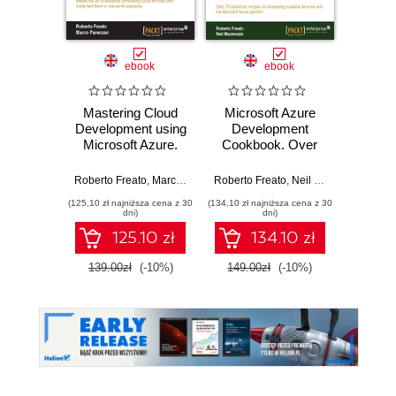
Nowość
Promocj
ebook
ebook
ksią
Mastering Cloud
Microsoft Azure
Wiresh
Development using
Development
ruchu 
Microsoft Azure.
Cookbook. Over
wyk
Master the art of
70 advanced
w
efficiently
recipes for
Roberto Freato
,
Marco Parenzan
Roberto Freato
,
Neil Mackenzie
Adam
composing Azure
developing
(125,10 zł najniższa cena z 30
(134,10 zł najniższa cena z 30
(74,50 zł naj
services and
scalable services
dni)
dni)
implement them in
with the Microsoft
125.10 zł
134.10 zł
real-world
Azure platform
scenarios
139.00zł
(-10%)
149.00zł
(-10%)
149.0