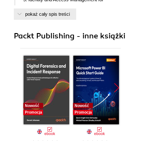
Developers
pokaż cały spis treści
Packt Publishing - inne książki
Nowość
Nowość
Nowość
Promocja
Promocja
Promocj
ebook
ebook