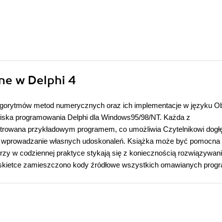
ne w Delphi 4
algorytmów metod numerycznych oraz ich implementacje w języku Ob
iska programowania Delphi dla Windows95/98/NT. Każda z
ustrowana przykładowym programem, co umożliwia Czytelnikowi dogł
eż wprowadzanie własnych udoskonaleń. Książka może być pomocna 
rzy w codziennej praktyce stykają się z koniecznością rozwiązywan
dyskietce zamieszczono kody źródłowe wszystkich omawianych prog