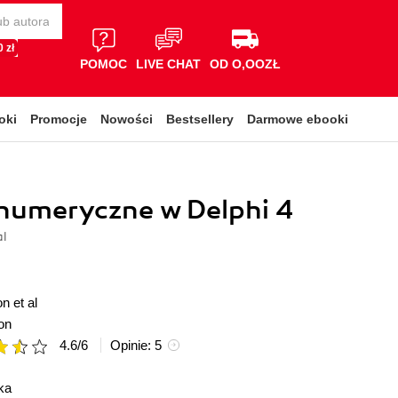
 zł
POMOC
LIVE CHAT
OD O,OOZŁ
oki
Promocje
Nowości
Bestsellery
Darmowe ebooki
numeryczne w Delphi 4
al
n et al
on
4.6
/
6
Opinie:
5
ka