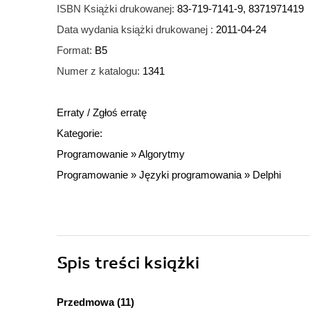
ISBN Książki drukowanej:
83-719-7141-9, 8371971419
Data wydania książki drukowanej :
2011-04-24
Format:
B5
Numer z katalogu:
1341
Erraty
/
Zgłoś erratę
Kategorie:
Programowanie
»
Algorytmy
Programowanie
»
Języki programowania
»
Delphi
Spis treści
książki
Przedmowa (11)