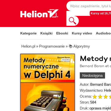
Kursy od 16,70
Kategorie
Książki
Ebooki
Kursy video
Audiobo
Helion.pl
»
Programowanie
»
📚 Algorytmy
Metody 
Bernard Baron et 
Niedostępna
Autor:
Bernard Baro
Wydawnictwo:
Heli
Ocena:
Stron:
584
Druk:
oprawa mięk