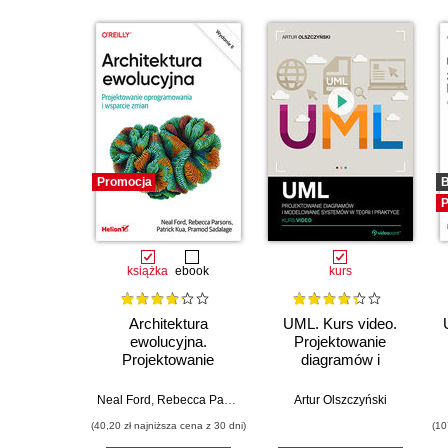
Promocja
B
P
książka
ebook
kurs
Architektura
UML. Kurs video.
ewolucyjna.
Projektowanie
Projektowanie
diagramów i
oprogramowania i
modelowanie
wsparcie zmian.
systemów w teorii i
Neal Ford
,
Rebecca Parsons
,
Patrick Kua
Artur Olszczyński
,
Pramod Sadalage
Wydanie II
praktyce
(40,20 zł najniższa cena z 30 dni)
(10