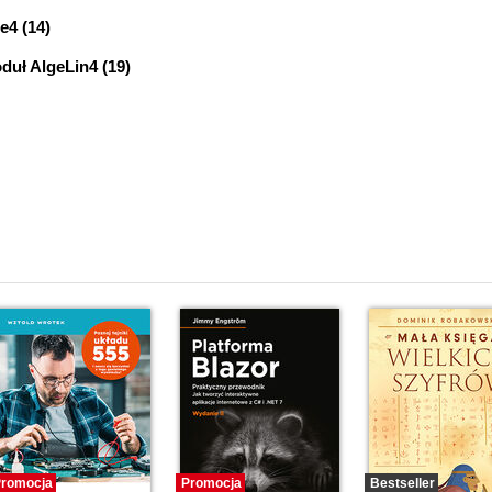
e4 (14)
duł AlgeLin4 (19)
lMacR (22)
u równań macierzowych metodą eliminacji Gaussa -funkcja RRMAD1 
a SkalRowMac (32)
algorytmu Crouta - funkcja RRMAD2 (34)
nacji Gaussa - funkcja OdwMac1 (39)
a - funkcja OdwMac2 (44)
j - funkcja DET (49)
a WUMac (51)
ratowej A o największym module - funkcja MWWM (52)
romocja
Promocja
Bestseller