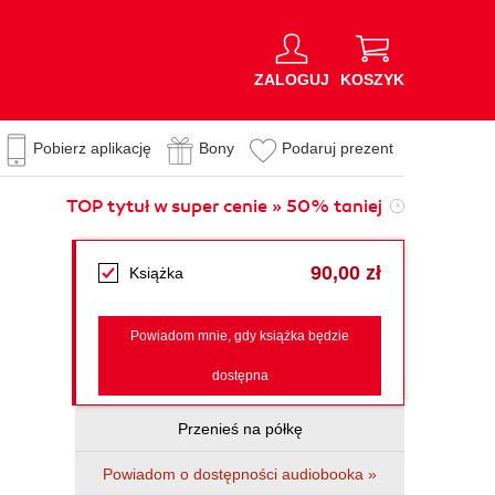
ZALOGUJ
KOSZYK
Pobierz aplikację
Bony
Podaruj prezent
TOP tytuł w super cenie » 50% taniej
90,00 zł
Książka
Powiadom mnie, gdy książka będzie
dostępna
Przenieś na półkę
Powiadom o dostępności audiobooka »