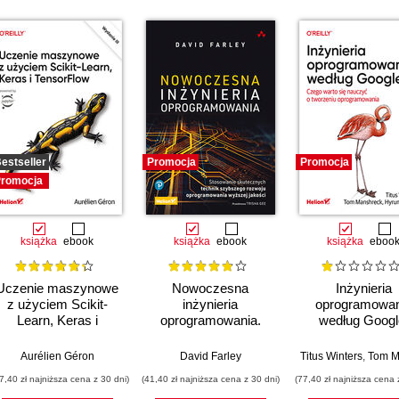
estseller
Promocja
Promocja
romocja
książka
ebook
książka
ebook
książka
eboo
Uczenie maszynowe
Nowoczesna
Inżynieria
z użyciem Scikit-
inżynieria
oprogramowan
Learn, Keras i
oprogramowania.
według Googl
TensorFlow. Wydanie
Stosowanie
Czego warto s
III
skutecznych technik
nauczyć o tworz
Aurélien Géron
David Farley
Titus Winters
,
Tom Mansh
szybszego rozwoju
oprogramowan
7,40 zł najniższa cena z 30 dni)
(41,40 zł najniższa cena z 30 dni)
(77,40 zł najniższa cena 
oprogramowania