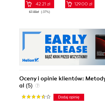
42.21 zł
129.00 zł
67.00zł
(-37%)
Oceny i opinie klientów: Meto
al
(5)
Dodaj opinię