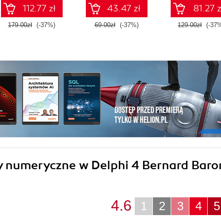
wyższej jakości
112.77 zł
43.47 zł
81.27 z
179.00zł
(-37%)
69.00zł
(-37%)
129.00zł
(-37
dy numeryczne w Delphi 4 Bernard Baro
4.6
1
2
3
4
5