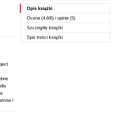
Opis
książki
Ocena (
4.6
/
6
) i opinie (5)
Szczegóły
książki
Spis treści
książki
ject
ębne
dla
ia
ramów i