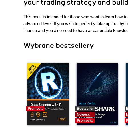
your trading strategy and bui
This book is intended for those who want to learn how to 
advanced level. If you wish to perfectly take up the rhyth
finance and you also need to have a reasonable knowled
Wybrane bestsellery
Promocja
Bestseller
B
Nowość
Promocja
P