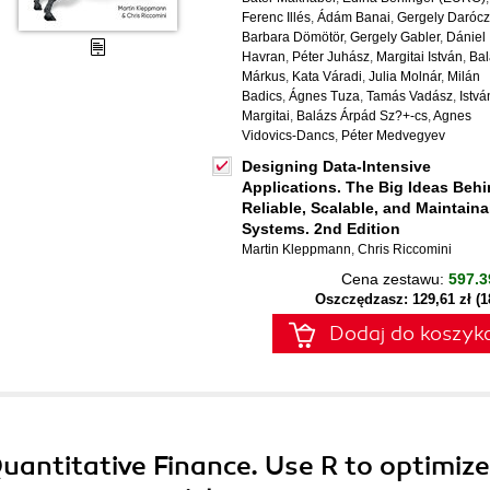
Ferenc Illés
,
Ádám Banai
,
Gergely Darócz
Barbara Dömötör
,
Gergely Gabler
,
Dániel
Havran
,
Péter Juhász
,
Margitai István
,
Bal
Márkus
,
Kata Váradi
,
Julia Molnár
,
Milán
Badics
,
Ágnes Tuza
,
Tamás Vadász
,
Istvá
Margitai
,
Balázs Árpád Sz?+-cs
,
Agnes
Vidovics-Dancs
,
Péter Medvegyev
Designing Data-Intensive
Applications. The Big Ideas Beh
Reliable, Scalable, and Maintaina
Systems. 2nd Edition
Martin Kleppmann
,
Chris Riccomini
Cena zestawu:
597.3
Oszczędzasz: 129,61 zł (
Dodaj do koszyk
Quantitative Finance. Use R to optimize