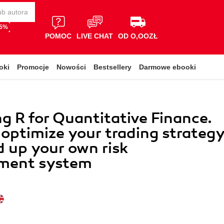
65%
POMOC
LIVE CHAT
OD O,OOZŁ
oki
Promocje
Nowości
Bestsellery
Darmowe ebooki
g R for Quantitative Finance.
 optimize your trading strategy
d up your own risk
ment system