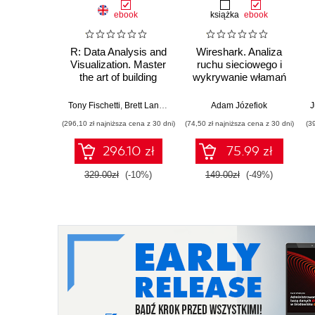
ebook
książka
ebook
R: Data Analysis and
Wireshark. Analiza
Visualization. Master
ruchu sieciowego i
the art of building
wykrywanie włamań
analytical models
using R
w
Tony Fischetti
,
Brett Lantz
,
Hrishi V. Mittal
Adam Józefiok
,
Bater Makhabel
,
Edina
J
(296,10 zł najniższa cena z 30 dni)
(74,50 zł najniższa cena z 30 dni)
(3
296.10 zł
75.99 zł
329.00zł
(-10%)
149.00zł
(-49%)