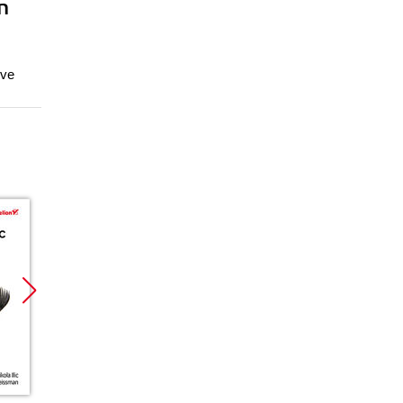
m
ive
Nowość
Promocja
Promoc
Promocja