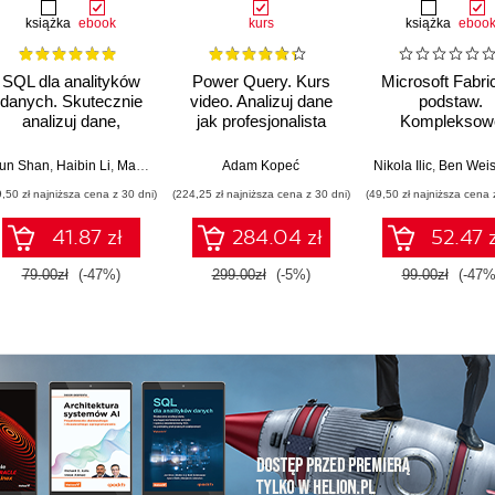
książka
ebook
kurs
książka
eboo
SQL dla analityków
Power Query. Kurs
Microsoft Fabri
danych. Skutecznie
video. Analizuj dane
podstaw.
analizuj dane,
jak profesjonalista
Kompleksow
wyciągaj
projektowani
artościowe wnioski i
nowoczesne
 Berlinger (EURO)
un Shan
,
Haibin Li
,
,
Ferenc Illés
Matt Goldwasser
,
Ádám Banai
,
Adam Kopeć
Upom Malik
,
Gergely Daróczi
,
Benjamin Johnston
,
Nikola Ilic
Barbara Dömötör
,
Ben Wei
,
G
opanuj
analityki dany
9,50 zł najniższa cena z 30 dni)
(224,25 zł najniższa cena z 30 dni)
(49,50 zł najniższa cena 
zaawansowany SQL
na potrzeby
41.87 zł
284.04 zł
52.47 z
praktycznych
zastosowań.
79.00zł
(-47%)
299.00zł
(-5%)
99.00zł
(-47%
Wydanie IV