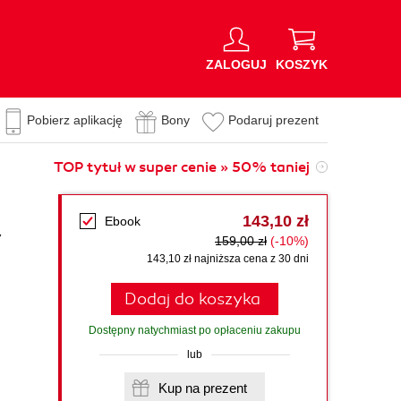
ZALOGUJ
KOSZYK
Pobierz aplikację
Bony
Podaruj prezent
TOP tytuł w super cenie » 50% taniej
143,10 zł
Ebook
159,00 zł
(-10%)
143,10 zł najniższa cena z 30 dni
Dodaj do koszyka
Dostępny natychmiast po opłaceniu zakupu
lub
Kup na prezent