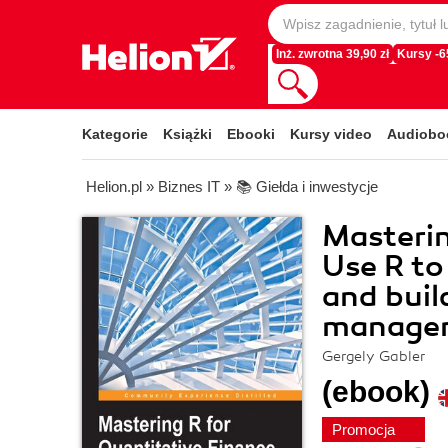
Inż. zwrotna 39,90 zł
Kursy -
Kategorie
Książki
Ebooki
Kursy video
Audiobo
Helion.pl
»
Biznes IT
»
📚 Giełda i inwestycje
Masterin
Use R to
and buil
manage
Gergely Gabler
(ebook)
Promocja