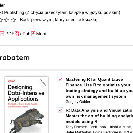
ler
t Publishing
(Z chęcią przeczytam książkę w języku polskim)
Bądź pierwszym, który oceni tę książkę
PDF
ePub
Mobi
 rabatem
Mastering R for Quantitative
Finance. Use R to optimize your
trading strategy and build up yo
own risk management system
Gergely Gabler
R: Data Analysis and Visualizatio
Master the art of building analyti
models using R
Tony Fischetti
,
Brett Lantz
,
Hrishi V. Mittal
,
Bater Makhabel
,
Edina Berlinger (EURO)
,