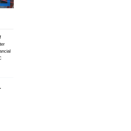
f
ter
ancial
C
r