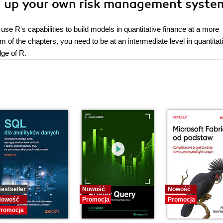
ld up your own risk management syste
use R's capabilities to build models in quantitative finance at a more
m of the chapters, you need to be at an intermediate level in quantitat
ge of R.
estseller
Nowość
Nowość
Nowość
Promocja
Promocja
romocja