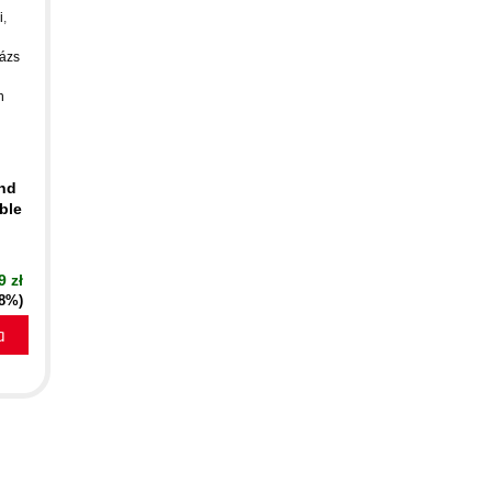
i
,
ázs
n
ind
ble
9 zł
18%)
a