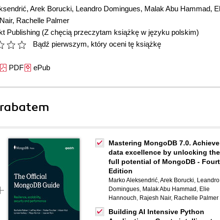
ksendrić
,
Arek Borucki
,
Leandro Domingues
,
Malak Abu Hammad
,
El
Nair
,
Rachelle Palmer
t Publishing
(Z chęcią przeczytam książkę w języku polskim)
Bądź pierwszym, który oceni tę książkę
PDF
ePub
 rabatem
Mastering MongoDB 7.0. Achieve
data excellence by unlocking the
full potential of MongoDB - Four
Edition
Marko Aleksendrić
,
Arek Borucki
,
Leandro
Domingues
,
Malak Abu Hammad
,
Elie
Hannouch
,
Rajesh Nair
,
Rachelle Palmer
Building AI Intensive Python