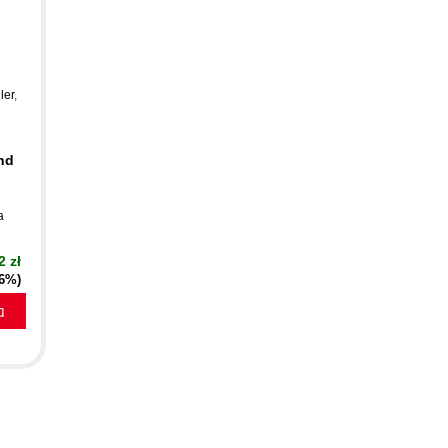
ler
,
and
a
2 zł
16%)
a