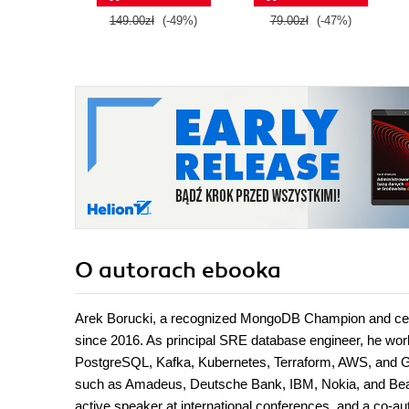
zastosowań.
149.00zł
(-49%)
79.00zł
(-47%)
Wydanie IV
O autorach
ebooka
Arek Borucki, a recognized MongoDB Champion and cert
since 2016. As principal SRE database engineer, he wo
PostgreSQL, Kafka, Kubernetes, Terraform, AWS, and G
such as Amadeus, Deutsche Bank, IBM, Nokia, and Beame
active speaker at international conferences, and a co-