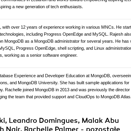
iring a new generation of tech enthusiasts.
a, with over 12 years of experience working in various MNCs. He star
S technologies, including Progress OpenEdge and MySQL. Rajesh als
ng on MongoDB as a MongoDB administrator for several years. He has
ySQL, Progress OpenEdge, shell scripting, and Linux administratio
, working as a senior software engineer.
Database Experience and Developer Education at MongoDB, overseein
ations, and MongoDB University. She has built sample applications for
. Rachelle joined MongoDB in 2013 and was previously the director 
aging the team that provided support and CloudOps to MongoDB Atlas
cki, Leandro Domingues, Malak Abu
 Nair, Rachelle Palmer - pozostałe