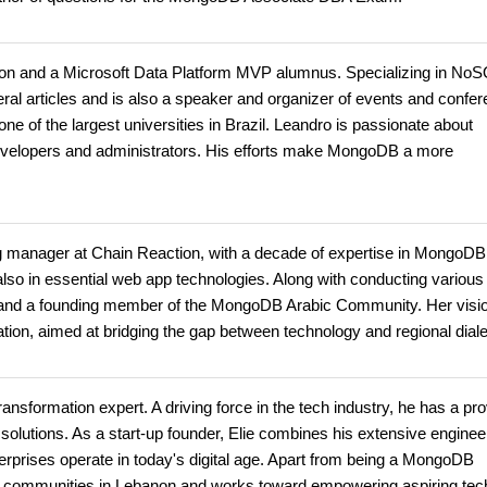
and a Microsoft Data Platform MVP alumnus. Specializing in No
l articles and is also a speaker and organizer of events and confer
e of the largest universities in Brazil. Leandro is passionate about
evelopers and administrators. His efforts make MongoDB a more
manager at Chain Reaction, with a decade of expertise in MongoDB
lso in essential web app technologies. Along with conducting various 
and a founding member of the MongoDB Arabic Community. Her visio
tion, aimed at bridging the gap between technology and regional diale
ransformation expert. A driving force in the tech industry, he has a pr
l solutions. As a start-up founder, Elie combines his extensive enginee
erprises operate in today's digital age. Apart from being a MongoDB
communities in Lebanon and works toward empowering aspiring tec