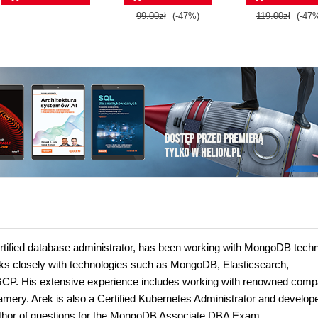
99.00zł
(-47%)
119.00zł
(-47
ified database administrator, has been working with MongoDB tech
rks closely with technologies such as MongoDB, Elasticsearch,
CP. His extensive experience includes working with renowned comp
ry. Arek is also a Certified Kubernetes Administrator and develope
author of questions for the MongoDB Associate DBA Exam.