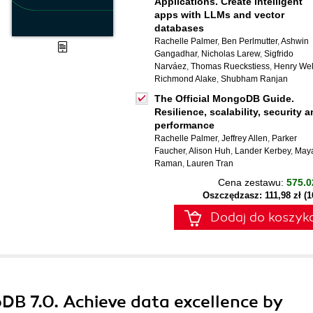
Applications. Create intelligent
apps with LLMs and vector
databases
Rachelle Palmer
,
Ben Perlmutter
,
Ashwin
Gangadhar
,
Nicholas Larew
,
Sigfrido
Narváez
,
Thomas Rueckstiess
,
Henry Wel
Richmond Alake
,
Shubham Ranjan
The Official MongoDB Guide.
Resilience, scalability, security 
performance
Rachelle Palmer
,
Jeffrey Allen
,
Parker
Faucher
,
Alison Huh
,
Lander Kerbey
,
May
Raman
,
Lauren Tran
Cena zestawu:
575.0
Oszczędzasz: 111,98 zł (
Dodaj do koszyk
DB 7.0. Achieve data excellence by