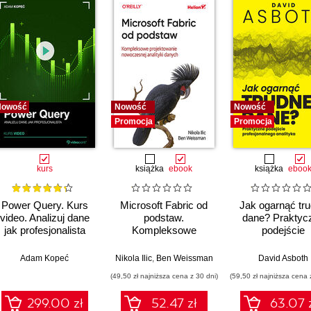
Nowość
Nowość
Nowość
Promocja
Promocja
kurs
książka
ebook
książka
eboo
Power Query. Kurs
Microsoft Fabric od
Jak ogarnąć tr
video. Analizuj dane
podstaw.
dane? Praktyc
jak profesjonalista
Kompleksowe
podejście
projektowanie
profesjonalne
nowoczesnej
analityka
,
Adam Kopeć
Upom Malik
,
Benjamin Johnston
Nikola Ilic
,
Ben Weissman
David Asboth
analityki danych
(49,50 zł najniższa cena z 30 dni)
(59,50 zł najniższa cena 
299.00 zł
52.47 zł
63.07 