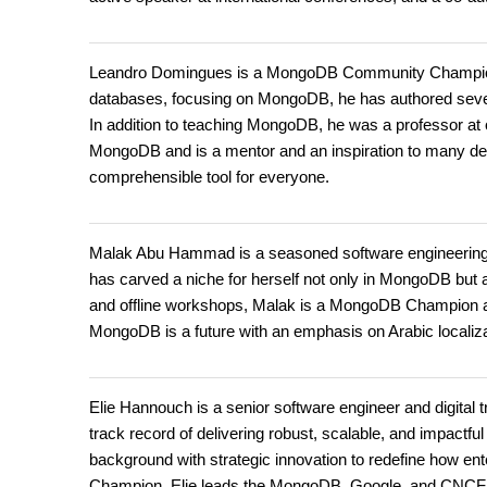
Leandro Domingues is a MongoDB Community Champion 
databases, focusing on MongoDB, he has authored severa
In addition to teaching MongoDB, he was a professor at on
MongoDB and is a mentor and an inspiration to many d
comprehensible tool for everyone.
Malak Abu Hammad is a seasoned software engineering 
has carved a niche for herself not only in MongoDB but a
and offline workshops, Malak is a MongoDB Champion 
MongoDB is a future with an emphasis on Arabic localiza
Elie Hannouch is a senior software engineer and digital t
track record of delivering robust, scalable, and impactfu
background with strategic innovation to redefine how ent
Champion, Elie leads the MongoDB, Google, and CNCF 