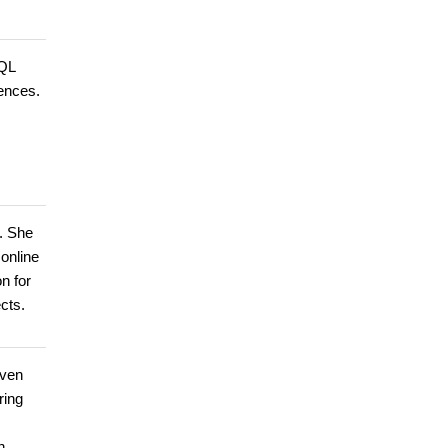
SQL
ences.
. She
online
n for
cts.
oven
ring
h