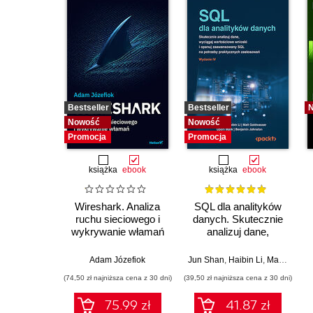
Bestseller
Bestseller
Nowość
Nowość
Promocja
Promocja
książka
ebook
książka
ebook
Wireshark. Analiza
SQL dla analityków
ruchu sieciowego i
danych. Skutecznie
wykrywanie włamań
analizuj dane,
wyciągaj
wartościowe wnioski i
Adam Józefiok
Jun Shan
,
Haibin Li
,
Matt Goldwasser
opanuj
(74,50 zł najniższa cena z 30 dni)
(39,50 zł najniższa cena z 30 dni)
zaawansowany SQL
na potrzeby
75.99 zł
41.87 zł
praktycznych