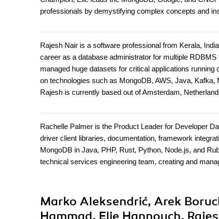
professionals by demystifying complex concepts and insp
Rajesh Nair is a software professional from Kerala, Indi
career as a database administrator for multiple RDBM
managed huge datasets for critical applications runni
on technologies such as MongoDB, AWS, Java, Kafka, M
Rajesh is currently based out of Amsterdam, Netherlands
Rachelle Palmer is the Product Leader for Developer 
driver client libraries, documentation, framework integr
MongoDB in Java, PHP, Rust, Python, Node.js, and Ruby
technical services engineering team, creating and man
Marko Aleksendrić, Arek Boru
Hammad, Elie Hannouch, Rajesh