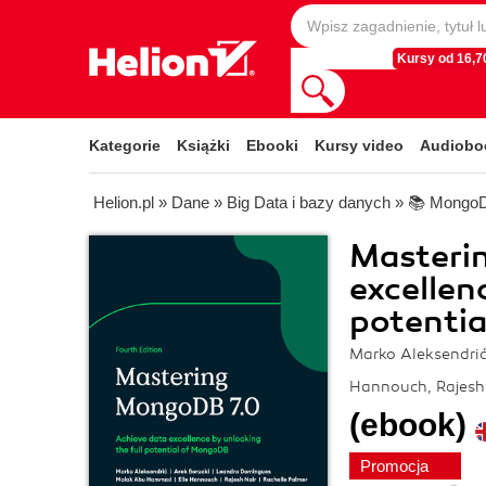
Kursy od 16,70
Kategorie
Książki
Ebooki
Kursy video
Audiobo
Helion.pl
»
Dane
»
Big Data i bazy danych
»
📚 Mongo
Masteri
excellen
potentia
Marko Aleksendri
Hannouch, Rajesh 
(ebook)
Promocja