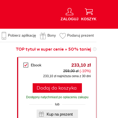
ZALOGUJ
KOSZYK
Pobierz aplikację
Bony
Podaruj prezent
TOP tytuł w super cenie » 50% taniej
233,10 zł
Ebook
259,00 zł
(-10%)
233,10 zł najniższa cena z 30 dni
Dodaj do koszyka
Dostępny natychmiast po opłaceniu zakupu
lub
Kup na prezent