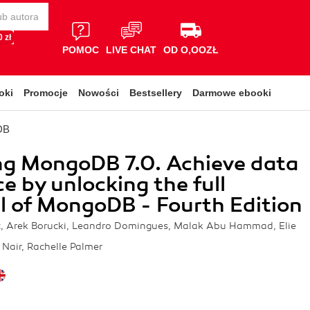
 zł
POMOC
LIVE CHAT
OD O,OOZŁ
oki
Promocje
Nowości
Bestsellery
Darmowe ebooki
DB
ng MongoDB 7.0. Achieve data
ce by unlocking the full
l of MongoDB - Fourth Edition
ć, Arek Borucki, Leandro Domingues, Malak Abu Hammad, Elie
Nair, Rachelle Palmer