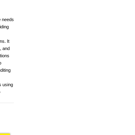
e needs
iding
s. It
, and
tions
p
iting
s using
o