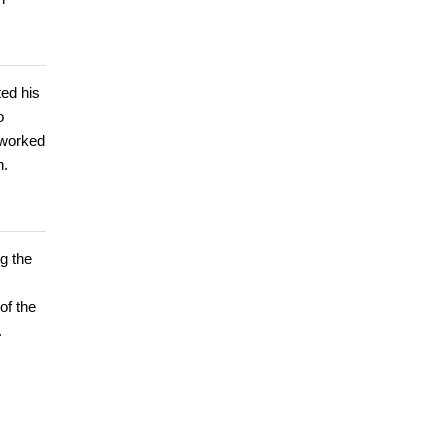
ted his
o
 worked
n.
g the
of the
.