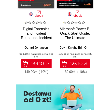
ebook
ebook
Digital Forensics
Microsoft Power BI
Pract
and Incident
Quick Start Guide.
Intel
Response. Incident
The Ultimate
Data-D
Response tools
Beginner's Guide
Hunti
and techniques for
to Power BI, Data
your c
Gerard Johansen
Devin Knight
,
Erin Ostrowsky
,
Mitchel
effective cyber
Storytelling, AI
effor
(134,10 zł najniższa cena z 30
(125,10 zł najniższa cena z 30
(116,10 zł 
threat response -
Tools, and
dete
dni)
dni)
Fourth Edition
Microsoft Fabric -
def
134.10 zł
125.10 zł
Fourth Edition
ATT&C
tool
149.00zł
(-10%)
139.00zł
(-10%)
129.0
E