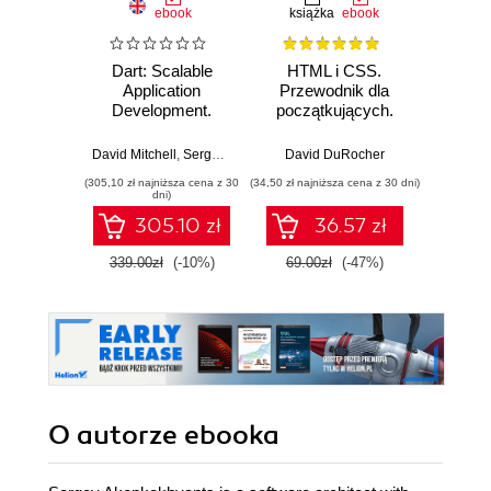
ebook
książka
ebook
Dart: Scalable
HTML i CSS.
Web D
Application
Przewodnik dla
with 
Development.
początkujących.
and 
Provides a solid
Solidne podstawy
foundation of
kodowania i
David Mitchell
,
Sergey Akopkokhyants
David DuRocher
,
Ivo Balbaert
Kev
libraries and tools
projektowania
(305,10 zł najniższa cena z 30
(34,50 zł najniższa cena z 30 dni)
(89,91 zł naj
responsywnych
dni)
stron
305.10 zł
36.57 zł
internetowych
339.00zł
(-10%)
69.00zł
(-47%)
99.9
O autorze
ebooka