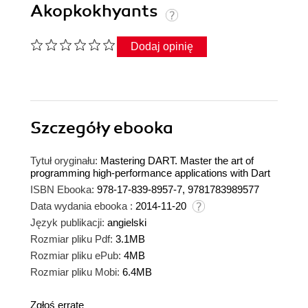
Akopkokhyants
Dodaj opinię
Szczegóły
ebooka
Tytuł oryginału:
Mastering DART. Master the art of
programming high-performance applications with Dart
ISBN Ebooka:
978-17-839-8957-7, 9781783989577
Data wydania ebooka :
2014-11-20
Język publikacji:
angielski
Rozmiar pliku Pdf:
3.1MB
Rozmiar pliku ePub:
4MB
Rozmiar pliku Mobi:
6.4MB
Zgłoś erratę