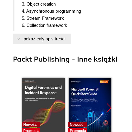
3. Object creation
4. Asynchronous programming
5. Stream Framework
6. Collection framework
7. Dart to JavaScript communication
pokaż cały spis treści
8. Internalization and Localization
9. Client to Server communication
10. Advanced Storages
Packt Publishing - inne książki
11. Support other Html 5 features
12. Security Aspects
Nowość
Nowość
Nowość
Promocja
Promocja
Promocj