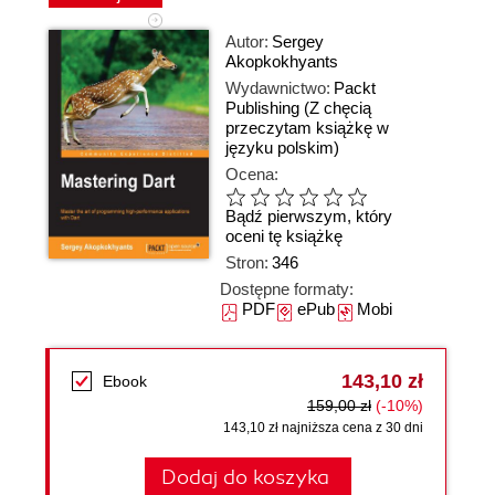
Autor:
Sergey
Akopkokhyants
Wydawnictwo:
Packt
Publishing
(Z chęcią
przeczytam książkę w
języku polskim)
Ocena:
Bądź pierwszym, który
oceni tę książkę
Stron:
346
Dostępne formaty:
PDF
ePub
Mobi
143,10 zł
Ebook
159,00 zł
(-10%)
143,10 zł najniższa cena z 30 dni
Dodaj do koszyka