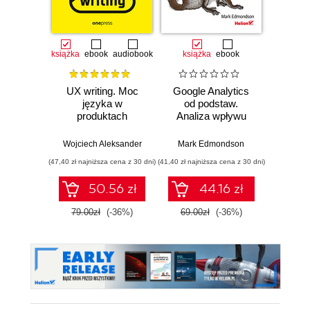
książka
ebook
audiobook
książka
ebook
książka
e
UX writing. Moc
Google Analytics
Nadaj 
języka w
od podstaw.
czyli 
produktach
Analiza wpływu
sk
cyfrowych
biznesowego i
kom
wyznaczanie
Wojciech Aleksander
Mark Edmondson
Krzys
trendów
(47,40 zł najniższa cena z 30 dni)
(41,40 zł najniższa cena z 30 dni)
(35,94 zł naj
50.56 zł
44.16 zł
79.00zł
(-36%)
69.00zł
(-36%)
59.9