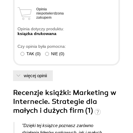
zdaniem książka ta odkrywa tak wiele szczegółów
Opinia
dotyczących indeksowania, że aż strach
niepotwierdzona
pomyśleć, co mogliby zrobić spamerzy, gdyby
zakupem
pokusili się o jej lekturę :-))
Opinia dotyczy produktu:
ksiązka drukowana
Czy opinia była pomocna:
TAK
(
0
)
NIE
(
0
)
więcej opinii
Recenzje
książki
: Marketing w
Internecie. Strategie dla
małych i dużych firm (1)
"Dzięki tej książce poznasz zarówno
działania liderów rynkowych, jak i małych