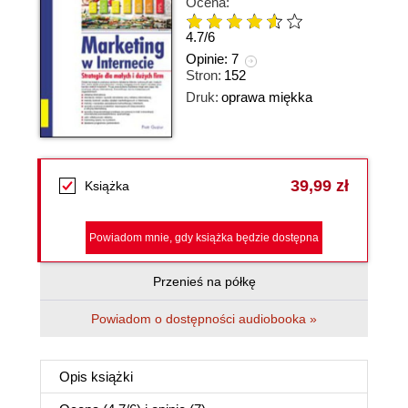
Ocena:
4.7
/
6
Opinie:
7
Stron:
152
Druk:
oprawa miękka
39,99 zł
Książka
Powiadom mnie, gdy książka będzie dostępna
Przenieś na półkę
Powiadom o dostępności audiobooka »
Opis
książki