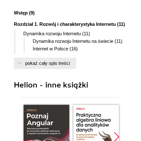
Wstęp (9)
Rozdział 1. Rozwój i charakterystyka Internetu (11)
Dynamika rozwoju Internetu (11)
Dynamika rozwoju Internetu na świecie (11)
Internet w Polsce (16)
Cechy Internetu jako medium komunikacji (17)
pokaż cały spis treści
Interaktywność (18)
Medium komunikacji indywidualnej (19)
Medium typu pull (20)
Helion - inne książki
Techniczne zalety Internetu (21)
Segmentacja rynku a społeczność w Internecie
(22)
Charakterystyka audytorium Internetu (22)
Struktura społeczno-ekonomiczna
użytkowników Internetu (23)
Struktura demograficzna (25)
Struktura psychograficzna (28)