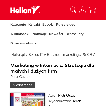
Kategorie
Książki
Ebooki
Kursy video
Audiobooki
Promocje
Nowości
Bestsellery
Darmowe ebooki
Helion.pl
»
Biznes IT
»
E-biznes i marketing
»
📚 CRM
Marketing w Internecie. Strategie dla
małych i dużych firm
Piotr Guziur
Niedostępna
Autor:
Piotr Guziur
Wydawnictwo:
Helion