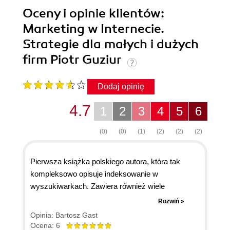
Oceny i opinie klientów:
Marketing w Internecie.
Strategie dla małych i dużych
firm Piotr Guziur
Dodaj opinię
4.7
1
2
3
4
5
6
(0)
(0)
(1)
(2)
(2)
(2)
Pierwsza książka polskiego autora, która tak
kompleksowo opisuje indeksowanie w
wyszukiwarkach. Zawiera również wiele
sposobów na podniesienie strony w rankingu i
Rozwiń »
precyzyjnie wskazuje elementy kodu HTML, gdzie
Opinia: Bartosz Gast
należy umieszczać słowa kluczowe. Moim
Ocena: 6