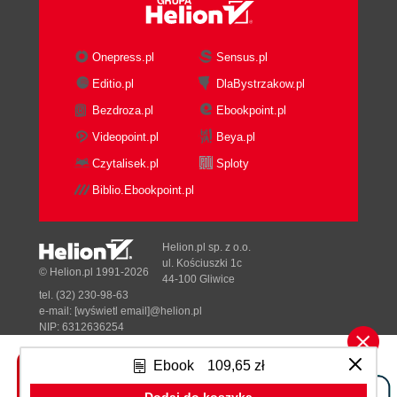
Asking the right questions
Answering the right questions
What if theres no time?
Onepress.pl
Sensus.pl
Catalog of common bad ways to decide
Editio.pl
DlaBystrzakow.pl
what to do
Bezdroza.pl
Ebookpoint.pl
The process of planning
The daily work
Videopoint.pl
Beya.pl
Customer research and its abuses
Czytalisek.pl
Sploty
Bringing it all together: requirements
Biblio.Ebookpoint.pl
Problems become scenarios
Integrating business and technology
requirements
Helion.pl sp. z o.o.
Summary
ul. Kościuszki 1c
© Helion.pl 1991-2026
44-100 Gliwice
Exercises
tel. (32) 230-98-63
4. Writing the good vision
e-mail:
[wyświetl email]@helion.pl
The value of writing things down
NIP: 6312636254
Regon: 241989027
How much vision do you need?
Ebook
109,65 zł
Team goals and individual goals
Designed with ♥ by
Tonik.pl
The five qualities of good visions