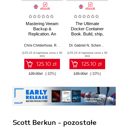
ebook
ebook
Mastering Veeam
The Ultimate
Windo
Backup &
Docker Container
2025
Replication. An
Book. Build, ship,
authoritative guide
deploy, and scale
Pad
to architect a
containerized
Chris Childerhose
,
Rick Vanover
,
Nikola Pejková
Dr. Gabriel N. Schenker
resilient Veeam 13
applications with
(125,10 zł najniższa cena z 30
(125,10 zł najniższa cena z 30
(125,10 zł 
backup platform
Docker,
dni)
dni)
with proven best
Kubernetes, and
125.10 zł
125.10 zł
practices - Fourth
the cloud - Fourth
Edition
Edition
139.00zł
(-10%)
139.00zł
(-10%)
139.0
Scott Berkun - pozostałe