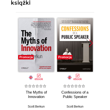
książki
Promocja
Promocja
Promocj
ebook
ebook
The Myths of
Confessions of a
The
Innovation
Public Speaker
In
Scott Berkun
Scott Berkun
Sco