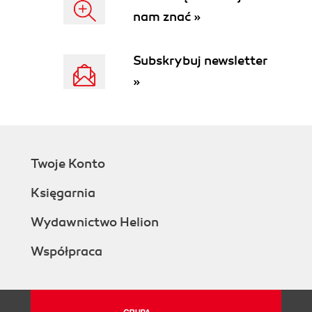
designs
nam znać »
The common oversights
The snowball effect
What must happen for schedules to work
Subskrybuj newsletter
Summary
»
Exercises
3. How to figure out what to do
Software planning demystified
Different types of projects
How organizations impact planning
Twoje Konto
Common planning deliverables
Approaching plans: the three
Księgarnia
perspectives
The business perspective
Wydawnictwo Helion
Marketing is not a dirty word
Współpraca
The technology perspective
The customer perspective
The magical interdisciplinary view
The balance of power