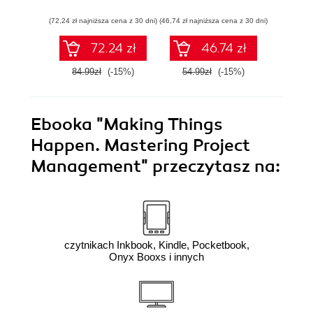
(72,24 zł najniższa cena z 30 dni)
(46,74 zł najniższa cena z 30 dni)
(42,42 zł naj
72.24 zł
46.74 zł
84.99zł
(-15%)
54.99zł
(-15%)
49.9
Ebooka
"Making Things
Happen. Mastering Project
Management"
przeczytasz na:
czytnikach Inkbook, Kindle, Pocketbook,
Onyx Booxs i innych