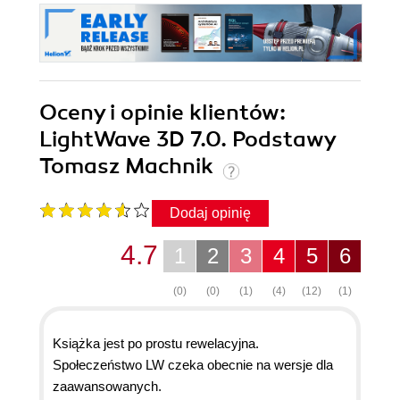
Oceny i opinie klientów:
LightWave 3D 7.0. Podstawy
Tomasz Machnik
Dodaj opinię
4.7
1
2
3
4
5
6
(0)
(0)
(1)
(4)
(12)
(1)
Książka jest po prostu rewelacyjna.
Społeczeństwo LW czeka obecnie na wersje dla
zaawansowanych.