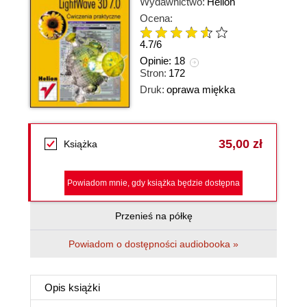
Wydawnictwo:
Helion
Ocena:
4.7
/
6
Opinie:
18
Stron:
172
Druk:
oprawa miękka
35,00 zł
Książka
Powiadom mnie, gdy książka będzie dostępna
Przenieś na półkę
Powiadom o dostępności audiobooka »
Opis
książki