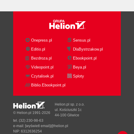
Podział materiału kubka na część wewnętrzną i
zewnętrzną (57)
Tworzenie obiektu podłoża (59)
Praca na warstwach - okno Layers (59)
Wczytanie obiektu do Layouta (60)
Onepress.pl
Sensus.pl
Pozycjonowanie kamery (60)
Okno właściwości kamery (62)
Editio.pl
DlaBystrzakow.pl
Okno właściwości wizualizacji (renderingu) (63)
Bezdroza.pl
Ebookpoint.pl
Próbne wyliczenie sceny (64)
Videopoint.pl
Beya.pl
Korzystanie z VIPERA w edytorze materiałów (65)
Czytalisek.pl
Sploty
Jednoczesna edycja dwóch materiałów (67)
Parametry materiału a powierzchnia kubka (67)
Biblio.Ebookpoint.pl
Przygotowanie tekstur napisów (69)
Przydzielenie materiałowi tekstury (69)
Helion.pl sp. z o.o.
Opcje pozycjonujące teksturę na obiekcie (71)
ul. Kościuszki 1c
© Helion.pl 1991-2026
Tekstura a kanał alfa (72)
44-100 Gliwice
Korzystanie z tekstur proceduralnych (72)
tel. (32) 230-98-63
e-mail:
[wyświetl email]@helion.pl
Światło w scenie (73)
NIP: 6312636254