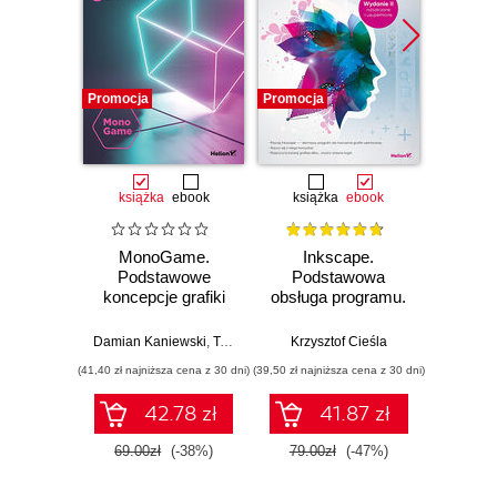
Promocja
Promocja
Promocj
książka
ebook
książka
ebook
ksią
MonoGame.
Inkscape.
UXUI
Podstawowe
Podstawowa
Zoptym
koncepcje grafiki
obsługa programu.
Man
3D
wydanie II
rozszerzone i
Damian Kaniewski
,
Tomasz Dziubak
Krzysztof Cieśla
,
Jacek Matulewski
Chr
uzupełnione
(41,40 zł najniższa cena z 30 dni)
(39,50 zł najniższa cena z 30 dni)
(47,40 zł naj
42.78 zł
41.87 zł
69.00zł
(-38%)
79.00zł
(-47%)
79.0