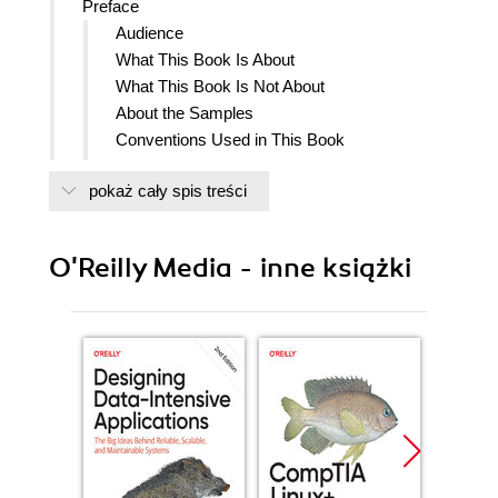
Preface
Audience
What This Book Is About
What This Book Is Not About
About the Samples
Conventions Used in This Book
Using Code Examples
pokaż cały spis treści
OReilly Online Learning
How to Contact Us
Acknowledgments
O'Reilly Media - inne książki
I. Chaos Engineering Fundamentals
1. Chaos Engineering Distilled
Chaos Engineering Defined
Chaos Engineering Addresses the Whole
Sociotechnical System
Locations of Dark Debt
The Process of Chaos Engineering
The Practices of Chaos Engineering
Sandbox/Staging or Production?