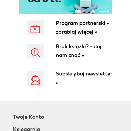
Pick a Style of Game Day
Decide Who Participates and Who
Observes
Program partnerski -
Decide Where
zarabiaj więcej »
Decide When and For How Long
Describe Your Game Day Experiment
Brak książki? - daj
Get Approval!
nam znać »
Running the Game Day
Consider a Safety Monitor
Summary
Subskrybuj newsletter
II. Chaos Engineering Automation
»
4. Getting Tooled Up for Automated Chaos
Engineering
Installing Python 3
Installing the Chaos Toolkit CLI
Summary
Twoje Konto
5. Writing and Running Your First Automated
Chaos Experiment
Księgarnia