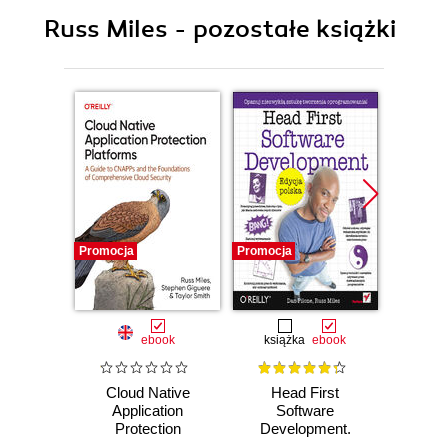
Russ Miles - pozostałe książki
Promocja
Promocja
Promocj
ebook
książka
ebook
Cloud Native
Head First
He
Application
Software
S
Protection
Development.
Devel
Platforms
Edycja polska
Le