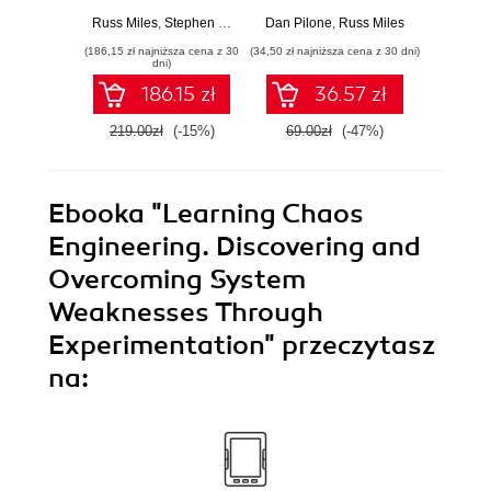
Comp
Russ Miles
,
Stephen Giguere
Dan Pilone
,
Taylor Smith
,
Russ Miles
Dan Pil
S
(186,15 zł najniższa cena z 30
(34,50 zł najniższa cena z 30 dni)
(135,15 zł 
Dev
dni)
186.15 zł
36.57 zł
219.00zł
(-15%)
69.00zł
(-47%)
159.0
Ebooka
"Learning Chaos
Engineering. Discovering and
Overcoming System
Weaknesses Through
Experimentation"
przeczytasz
na: