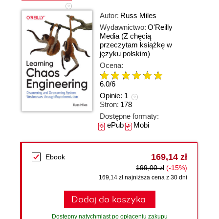
Autor:
Russ Miles
Wydawnictwo:
O'Reilly
Media
(Z chęcią
przeczytam książkę w
języku polskim)
Ocena:
6.0
/
6
Opinie:
1
Stron:
178
Dostępne formaty:
ePub
Mobi
169,14 zł
Ebook
199,00 zł
(-15%)
169,14 zł najniższa cena z 30 dni
Dodaj do koszyka
Dostępny natychmiast po opłaceniu zakupu