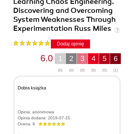
Learning Chaos Engineering.
Discovering and Overcoming
System Weaknesses Through
Experimentation Russ Miles
Dodaj opinię
6.0
1
2
3
4
5
6
(0)
(0)
(0)
(0)
(0)
(1)
Dobra książka
Opinia: anonimowa
Opinia dodana: 2019-07-15
Ocena: 6