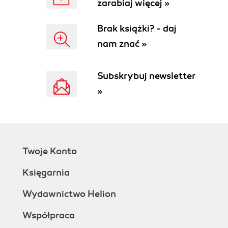
zarabiaj więcej »
Engineers + Security-Aware Developers
+ Security Operations
Brak książki? - daj
Your Team, Siloed
nam znać »
Working in silos
Tooling gaps
DevSecOps: Whoever Collaborates Best and
Subskrybuj newsletter
Learns Fastest, Wins
»
Collaboration and Emergence
Who OODAs Best, Wins
Your CNAPP Enables Your Cloud Native
Security OODA Loop
Losing Our Cloud Native Security Game
Twoje Konto
2. Playing to Win with Context and Collaboration
Surfacing and Observing Your Security
Księgarnia
Observing Your System
Combining Observing with Security
Wydawnictwo Helion
Advice
Współpraca
CNAPP Policies: From Observing to
Orienting, Deciding, and Acting