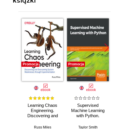
książki
Promocja
Promocja
Promocj
ebook
ebook
ksią
Learning Chaos
Supervised
He
Engineering.
Machine Learning
S
Discovering and
with Python.
Deve
Overcoming
Develop rich
Edyc
System
Python coding
Russ Miles
Taylor Smith
Dan Pil