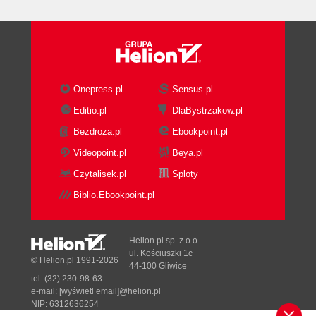
Orient Through CNAPP Policy Pattern-
Matching
Triggering Cross-Team Decisions and
Actions
Acronyms, Assemble! Key Terms and
Onepress.pl
Sensus.pl
Definitions
Editio.pl
DlaBystrzakow.pl
Back to Our Security Breach
Bezdroza.pl
Ebookpoint.pl
Lost in Translation
Winning with Shared Security Context
Videopoint.pl
Beya.pl
and Collaboration
Czytalisek.pl
Sploty
3. A Shadow Cloud Emerges: Immediate Visibility,
Biblio.Ebookpoint.pl
Maintaining Control
Notable by Its Absence
Characteristics of a Shadow Cloud
Helion.pl sp. z o.o.
Cloud Security Posture
ul. Kościuszki 1c
© Helion.pl 1991-2026
44-100 Gliwice
Surfacing Your Cloud of Curiosities
tel. (32) 230-98-63
Observe: Identifying the Assets
e-mail:
[wyświetl email]@helion.pl
Orient: Identifying Threats and
NIP: 6312636254