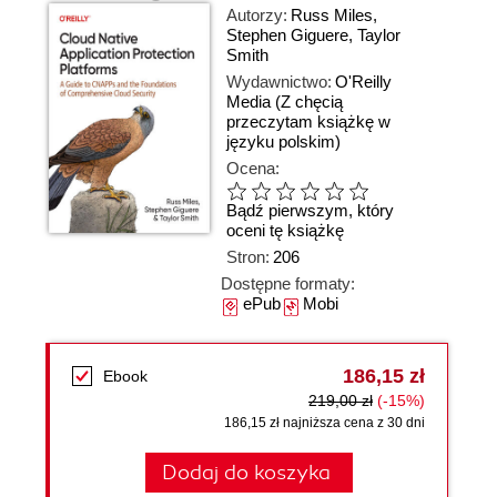
Autorzy:
Russ Miles
,
Stephen Giguere
,
Taylor
Smith
Wydawnictwo:
O'Reilly
Media
(Z chęcią
przeczytam książkę w
języku polskim)
Ocena:
Bądź pierwszym, który
oceni tę książkę
Stron:
206
Dostępne formaty:
ePub
Mobi
186,15 zł
Ebook
219,00 zł
(-15%)
186,15 zł najniższa cena z 30 dni
Dodaj do koszyka