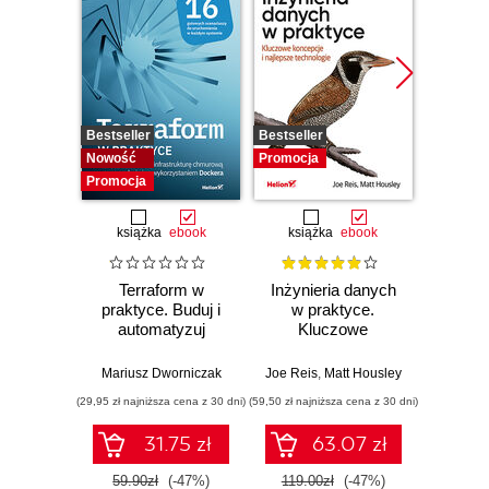
Bestseller
Bestseller
Promocj
Nowość
Promocja
Promocja
książka
ebook
książka
ebook
ksią
Terraform w
Inżynieria danych
Kub
praktyce. Buduj i
w praktyce.
Tw
automatyzuj
Kluczowe
niez
infrastrukturę
koncepcje i
sy
chmurową oraz
najlepsze
rozp
Mariusz Dworniczak
Joe Reis
,
Matt Housley
Brendan
zarządzaj nią z
technologie
Wyd
(29,95 zł najniższa cena z 30 dni)
(59,50 zł najniższa cena z 30 dni)
(34,50 zł naj
wykorzystaniem
Dockera
31.75 zł
63.07 zł
59.90zł
(-47%)
119.00zł
(-47%)
69.0