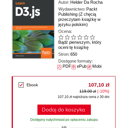
Autor:
Helder Da Rocha
Wydawnictwo:
Packt
Publishing
(Z chęcią
przeczytam książkę w
języku polskim)
Ocena:
Bądź pierwszym, który
oceni tę książkę
Stron:
650
Dostępne formaty:
PDF
ePub
Mobi
107,10 zł
Ebook
119,00 zł
(-10%)
107,10 zł najniższa cena z 30 dni
Dodaj do koszyka
Dostępny natychmiast po opłaceniu zakupu
lub