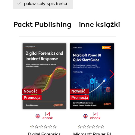
pokaż cały spis treści
8. Animation and Interactivity
9. Visualizing Hierarchical Data
10. Visualizing Flows and Networks
Packt Publishing - inne książki
11. Visualizing Geographical Data
Nowość
Nowość
Nowość
Promocja
Promocja
Promocj
ebook
ebook
Digital Forensics
Microsoft Power BI
Pract