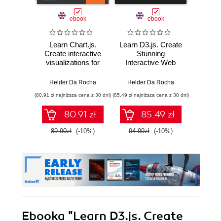
ebook
ebook
ksią
Learn Chart.js.
Learn D3.js. Create
Java
Create interactive
Stunning
pierwsze
visualizations for
Interactive Web
Błys
the Web with
Visualizations with
nauka p
Chart.js 2
D3.js v7 and
str
Helder Da Rocha
Helder Da Rocha
Modern JavaScript
a
(80,91 zł najniższa cena z 30 dni)
(85,49 zł najniższa cena z 30 dni)
(49,50 zł naj
- Second Edition
inte
80.91 zł
85.49 zł
89.90zł
(-10%)
94.99zł
(-10%)
99.0
Ebooka
"Learn D3.js. Create