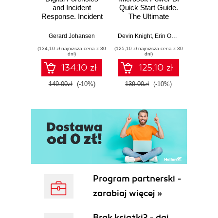
and Incident
Quick Start Guide.
Intel
Response. Incident
The Ultimate
Data-D
Response tools
Beginner's Guide
Hunti
and techniques for
to Power BI, Data
your c
Gerard Johansen
Devin Knight
,
Erin Ostrowsky
,
Mitchel
effective cyber
Storytelling, AI
effor
(134,10 zł najniższa cena z 30
(125,10 zł najniższa cena z 30
(116,10 zł 
threat response -
Tools, and
dete
dni)
dni)
Fourth Edition
Microsoft Fabric -
def
134.10 zł
125.10 zł
Fourth Edition
ATT&C
tool
149.00zł
(-10%)
139.00zł
(-10%)
129.0
E
Program partnerski -
zarabiaj więcej »
Brak książki? - daj