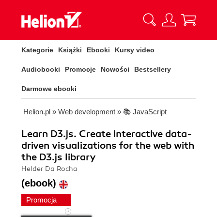
Kategorie
Książki
Ebooki
Kursy video
Audiobooki
Promocje
Nowości
Bestsellery
Darmowe ebooki
Helion.pl
»
Web development
»
📚 JavaScript
Learn D3.js. Create interactive data-
driven visualizations for the web with
the D3.js library
Helder Da Rocha
(ebook)
Promocja