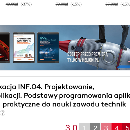
Część 4. Sieci
49.00zł
(-37%)
79.00zł
(-15%)
67.00zł
(-15%
systemy operacy
Podręcznik do n
zawodu techn
informatyk
ikacja INF.04. Projektowanie,
likacji. Podstawy programowania aplik
 praktyczne do nauki zawodu technik
3.0
1
2
3
4
5