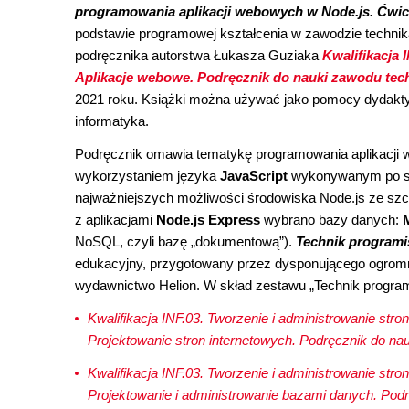
programowania aplikacji webowych w Node.js. Ćwic
podstawie programowej kształcenia w zawodzie technika
podręcznika autorstwa Łukasza Guziaka
Kwalifikacja I
Aplikacje webowe. Podręcznik do nauki zawodu tec
2021 roku. Książki można używać jako pomocy dydaktyc
informatyka.
Podręcznik omawia tematykę programowania aplikacji
wykorzystaniem języka
JavaScript
wykonywanym po str
najważniejszych możliwości środowiska Node.js ze s
z aplikacjami
Node.js Express
wybrano bazy danych:
NoSQL, czyli bazę „dokumentową”).
Technik programi
edukacyjny, przygotowany przez dysponującego ogrom
wydawnictwo Helion. W skład zestawu „Technik program
Kwalifikacja INF.03. Tworzenie i administrowanie str
Projektowanie stron internetowych. Podręcznik do nau
Kwalifikacja INF.03. Tworzenie i administrowanie str
Projektowanie i administrowanie bazami danych. Podr