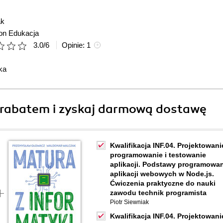
ak
ion Edukacja
3.0
/
6
Opinie:
1
ka
rabatem i zyskaj darmową dostawę
Kwalifikacja INF.04. Projektowani
programowanie i testowanie
aplikacji. Podstawy programowa
aplikacji webowych w Node.js.
Ćwiczenia praktyczne do nauki
zawodu technik programista
Piotr Siewniak
Kwalifikacja INF.04. Projektowani