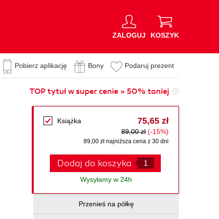
ZALOGUJ
KOSZYK
Pobierz aplikację
Bony
Podaruj prezent
TOP tytuł w super cenie » 50% taniej
75,65 zł
Książka
89,00 zł
(-15%)
89,00 zł najniższa cena z 30 dni
Dodaj do koszyka
Wysyłamy w 24h
Przenieś na półkę