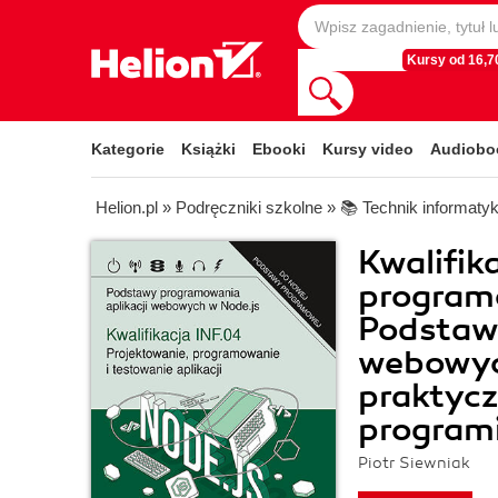
Kursy od 16,70
Kategorie
Książki
Ebooki
Kursy video
Audiobo
Helion.pl
»
Podręczniki szkolne
»
📚 Technik informaty
Kwalifik
programo
Podstawy
webowyc
praktycz
program
Piotr Siewniak