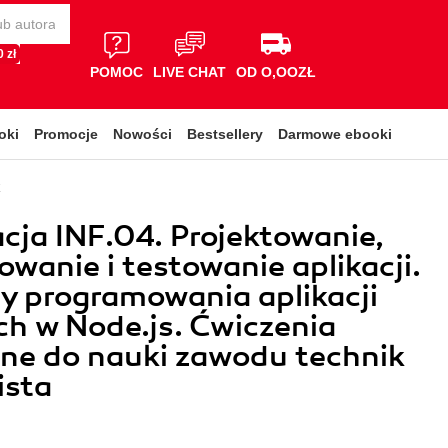
 zł
POMOC
LIVE CHAT
OD O,OOZŁ
oki
Promocje
Nowości
Bestsellery
Darmowe ebooki
k
acja INF.04. Projektowanie,
wanie i testowanie aplikacji.
 programowania aplikacji
h w Node.js. Ćwiczenia
ne do nauki zawodu technik
ista