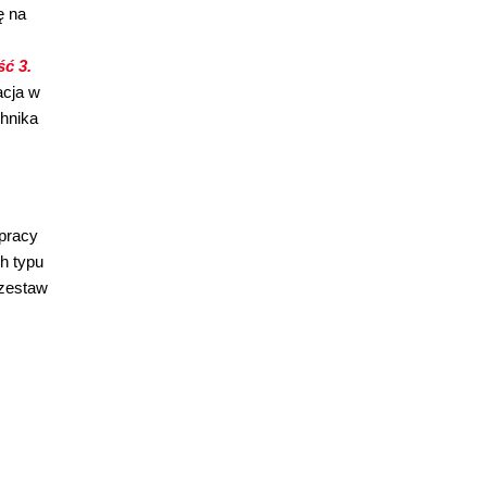
ę na
ść 3.
acja w
chnika
pracy
h typu
 zestaw