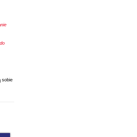
anie
 do
ą sobie