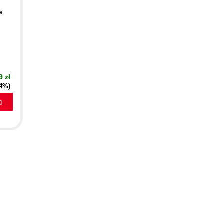
e
ń
9 zł
24%)
a