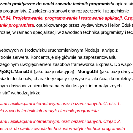
zenia praktyczne do nauki zawodu technik programista
opiera si
 programisty. Z założenia stanowi ona rozszerzenie i uzupełnienie
NF.04. Projektowanie, programowanie i testowanie aplikacji. Czę
hnik programista
, opublikowanego przez wydawnictwo Helion Eduk
znej w ramach specjalizacji w zawodach technika programisty i te
 webowych w środowisku uruchomieniowym Node.js, a więc z
onie serwera. Koncentruje się głównie na zaprezentowaniu
zczególnym uwzględnieniem zasobów frameworka Express. Do współ
MySQL/MariaDB
(jako bazę relacyjną) i
MongoDB
(jako bazę danyc
sta
to doskonały, charakteryzujący się wysoką jakością i kompletny
nym doświadczeniem lidera na rynku książek informatycznych —
ista” wchodzą także:
onami i aplikacjami internetowymi oraz bazami danych. Część 1.
ki zawodu technik informatyk i technik programista
onami i aplikacjami internetowymi oraz bazami danych. Część 2.
ęcznik do nauki zawodu technik informatyk i technik programista