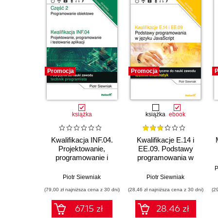
Promocja
Promocja
P
książka
książka
ebook
Kwalifikacja INF.04.
Kwalifikacje E.14 i
Projektowanie,
EE.09. Podstawy
programowanie i
programowania w
testowanie aplikacji.
języku JavaScript.
P
Część 2.
Ćwiczenia
Piotr Siewniak
Piotr Siewniak
Programowanie
praktyczne do nauki
(79,00 zł najniższa cena z 30 dni)
(28,46 zł najniższa cena z 30 dni)
(2
obiektowe.
zawodu technik
Podręcznik do nauki
informatyk
67.15 zł
28.46 zł
zawodu technik