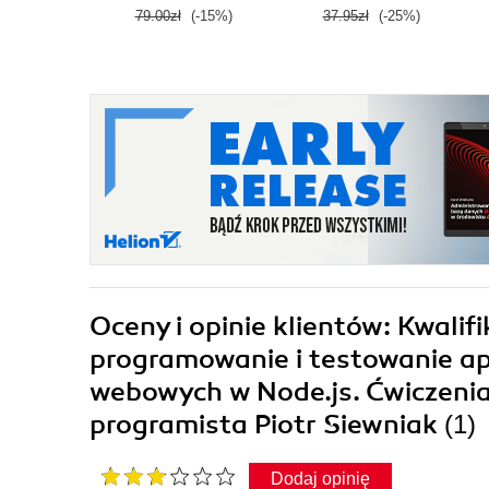
programista
79.00zł
(-15%)
37.95zł
(-25%)
Oceny i opinie klientów: Kwalif
programowanie i testowanie ap
webowych w Node.js. Ćwiczenia
programista Piotr Siewniak
(1)
Dodaj opinię