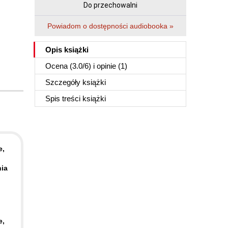
Do przechowalni
Powiadom o dostępności audiobooka »
Opis
książki
Ocena (
3.0
/
6
) i opinie (1)
Szczegóły
książki
Spis treści
książki
e,
nia
e,