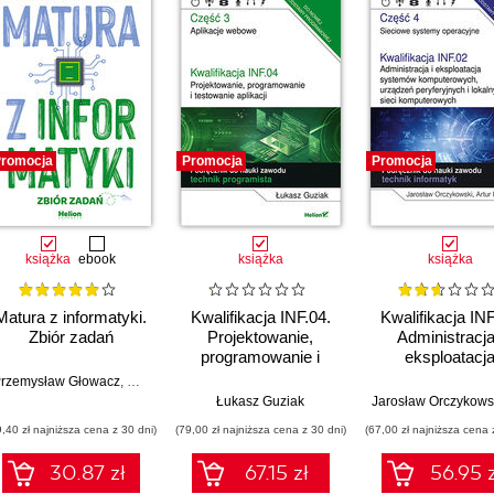
romocja
Promocja
Promocja
książka
ebook
książka
książka
Matura z informatyki.
Kwalifikacja INF.04.
Kwalifikacja INF
Zbiór zadań
Projektowanie,
Administracja
programowanie i
eksploatacj
testowanie aplikacji.
systemów
rzemysław Głowacz
,
Waldemar Walczak
Część 3. Aplikacje
komputerowyc
Łukasz Guziak
Jarosław Orczykows
webowe. Podręcznik
urządzeń
9,40 zł najniższa cena z 30 dni)
(79,00 zł najniższa cena z 30 dni)
(67,00 zł najniższa cena 
do nauki zawodu
peryferyjnych
technik programista
lokalnych sie
30.87 zł
67.15 zł
56.95 z
komputerowyc