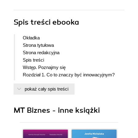
Spis treści
ebooka
Okładka
Strona tytułowa
Strona redakcyjna
Spis treści
Wstęp. Poznajmy się
Rozdział 1. Co to znaczy być innowacyjnym?
Rozdział 2. Pomiędzy zmysłami a technologią
pokaż cały spis treści
Rozdział 3. Od emotikonów do awatarów
Rozdział 4. Od gier komputerowych do wirtualnej
ekonomii
MT Biznes - inne książki
Rozdział 5. Co to jest metaverse?
Rozdział 6. Którędy do metaverse?
Rozdział 7. Co potrafi wirtualna rzeczywistość?
Rozdział 8. Co potrafi rozszerzona