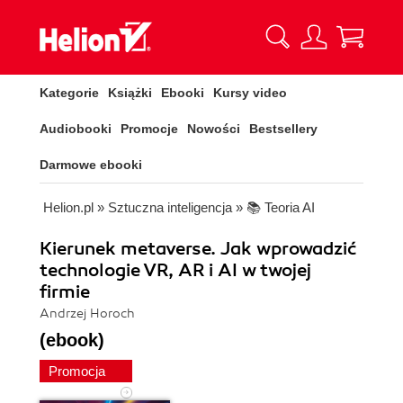
Kategorie
Książki
Ebooki
Kursy video
Audiobooki
Promocje
Nowości
Bestsellery
Darmowe ebooki
Helion.pl
»
Sztuczna inteligencja
»
📚 Teoria AI
Kierunek metaverse. Jak wprowadzić
technologie VR, AR i AI w twojej
firmie
Andrzej Horoch
(ebook)
Promocja