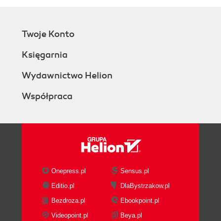
Twoje Konto
Księgarnia
Wydawnictwo Helion
Współpraca
Onepress.pl
Sensus.pl
Editio.pl
DlaBystrzakow.pl
Bezdroza.pl
Ebookpoint.pl
Videopoint.pl
Beya.pl