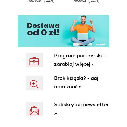
59.90zł
(-22%)
49.90zł
(-22%)
64.9
Program partnerski -
zarabiaj więcej »
Brak książki? - daj
nam znać »
Subskrybuj newsletter
»