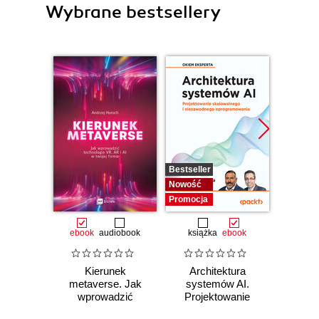
Wybrane bestsellery
Bestseller
Nowość
Nowość
Promocj
Promocja
ebook
audiobook
książka
ebook
ksią
Kierunek
Architektura
Mo
metaverse. Jak
systemów AI.
Sz
wprowadzić
Projektowanie
inte
technologie VR, AR
skalowalnego i
zagr