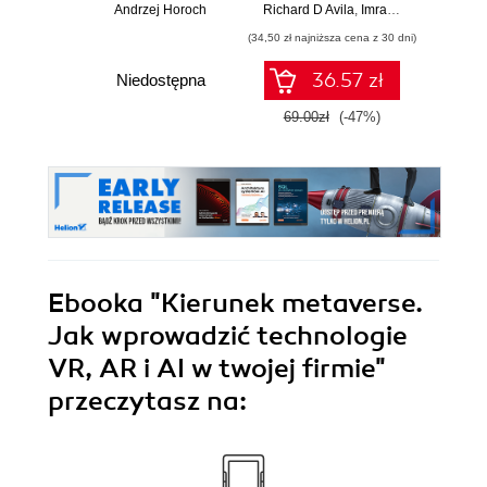
i AI w twojej firmie
niezawodnego
global
Andrzej Horoch
Richard D Avila
,
Imran Ahmad
Jame
oprogramowania
(34,50 zł najniższa cena z 30 dni)
(32,45 zł naj
36.57 zł
Niedostępna
69.00zł
(-47%)
64.9
Ebooka
"Kierunek metaverse.
Jak wprowadzić technologie
VR, AR i AI w twojej firmie"
przeczytasz na: