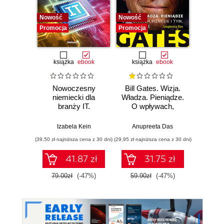
Nowość
Nowość
Promocj
Promocja
Promocja
książka
ebook
książka
ebook
książka
e
Nowoczesny
Bill Gates. Wizja.
12 
niemiecki dla
Władza. Pieniądze.
branży IT.
O wpływach,
DOSK
Praktyczne
biznesie i tym, co
Jak 
przykłady i
niejawne
sobą,
Izabela Kein
Anupreeta Das
Toma
ćwiczenia
zes
(39,50 zł najniższa cena z 30 dni)
(29,95 zł najniższa cena z 30 dni)
(29,95 zł naj
c
hiper
41.87 zł
31.75 zł
79.00zł
(-47%)
59.90zł
(-47%)
59.9