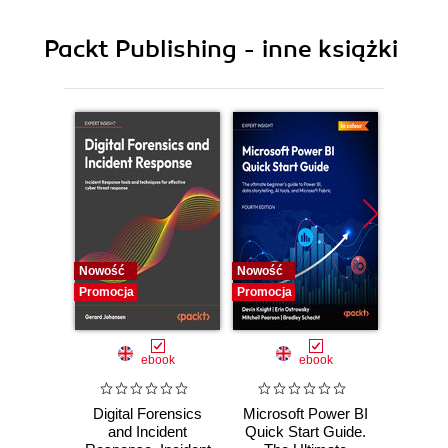
Packt Publishing - inne książki
Nowość
Nowość
Nowość
Promocja
Promocja
Promocj
ebook
ebook
Digital Forensics
Microsoft Power BI
Pract
and Incident
Quick Start Guide.
Intel