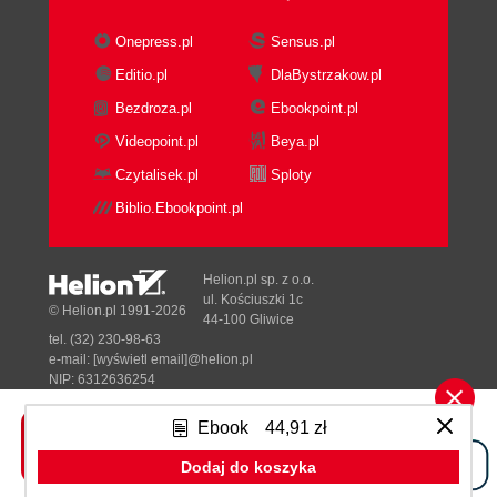
Onepress.pl
Sensus.pl
Editio.pl
DlaBystrzakow.pl
Bezdroza.pl
Ebookpoint.pl
Videopoint.pl
Beya.pl
Czytalisek.pl
Sploty
Biblio.Ebookpoint.pl
Helion.pl sp. z o.o.
ul. Kościuszki 1c
© Helion.pl 1991-2026
44-100 Gliwice
tel. (32) 230-98-63
e-mail:
[wyświetl email]@helion.pl
NIP: 6312636254
Regon: 241989027
Ebook
44,91 zł
Designed with ♥ by
Tonik.pl
Dodaj do koszyka
Pełna wersja strony »