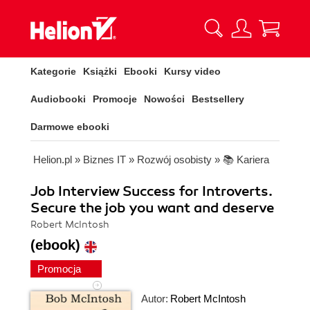
Kategorie
Książki
Ebooki
Kursy video
Audiobooki
Promocje
Nowości
Bestsellery
Darmowe ebooki
Helion.pl
»
Biznes IT
»
Rozwój osobisty
»
📚 Kariera
Job Interview Success for Introverts.
Secure the job you want and deserve
Robert McIntosh
(ebook)
Promocja
Autor:
Robert McIntosh