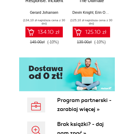
Response. Incident
The Ultimate
Data-D
Response tools
Beginner's Guide
Hunti
and techniques for
to Power BI, Data
your c
Gerard Johansen
Devin Knight
,
Erin Ostrowsky
,
Mitchel
effective cyber
Storytelling, AI
effor
(134,10 zł najniższa cena z 30
(125,10 zł najniższa cena z 30
(116,10 zł 
threat response -
Tools, and
dete
dni)
dni)
Fourth Edition
Microsoft Fabric -
def
134.10 zł
125.10 zł
Fourth Edition
ATT&C
tool
149.00zł
(-10%)
139.00zł
(-10%)
129.0
E
Program partnerski -
zarabiaj więcej »
Brak książki? - daj
nam znać »